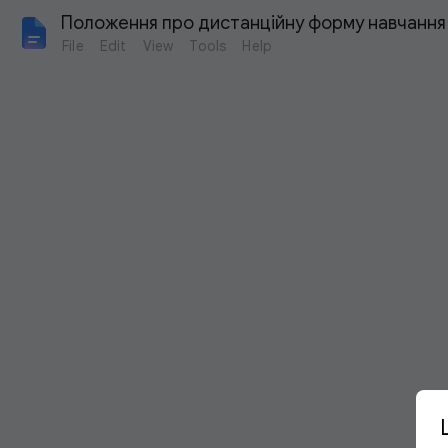
Положення про дистанційну форму навчання 
File
Edit
View
Tools
Help