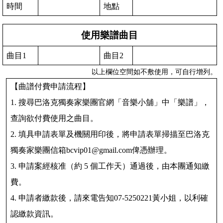
時間
地點
使用樂譜曲目
曲目1
曲目2
以上欄位空間如不敷使用，可自行增列。
【曲譜付費申請流程】
1. 搜尋巴洛克獨奏家樂團官網「音樂小舖」中「樂譜」，
查詢欲付費使用之曲目。
2. 填具申請表單及機關用印後，將申請表單掃描至巴洛克
獨奏家樂團信箱
bcvip01@gmail.com
俾憑辦理。
3. 申請案經核准（約 5 個工作天）通過後，由本團通知繳
費。
4. 申請者繳款後，請來電告知07-5250221
黃
小姐，以利確
認繳款資訊。