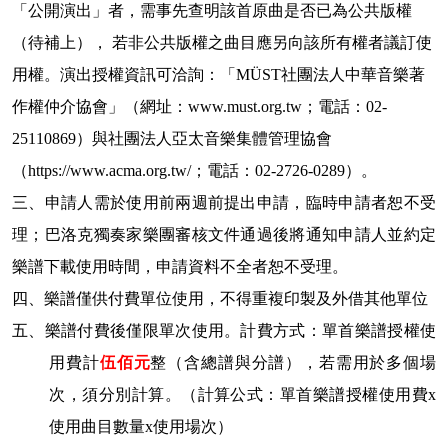
「公開演出」者，需事先查明該首原曲是否已為公共版權
（待補上），
若非公共版權之曲目應另向該所有權者議訂使
用權。演出授權資訊可洽詢：「MÜST社團法人中華音樂著
作權仲介協會」（網址：www.must.org.tw；電話：02-
25110869）與社團法人亞太音樂集體管理協會
（https://www.acma.org.tw/；電話：02-2726-0289）。
三、申請人需於使用前兩週前提出申請，臨時申請者恕不受
理；巴洛克獨奏家樂團審核文件通過後將通知申請人並約定
樂譜下載使用時間，申請資料不全者恕不受理。
四、樂譜僅供付費單位使用，不得重複印製及外借其他單位
五、樂譜付費後僅限單次使用。計費方式：單首樂譜授權使
用費計
伍佰元
整（含總譜與分譜），若需用於多個場
次，須分別計算。（計算公式：單首樂譜授權使用費x
使用曲目數量x使用場次）