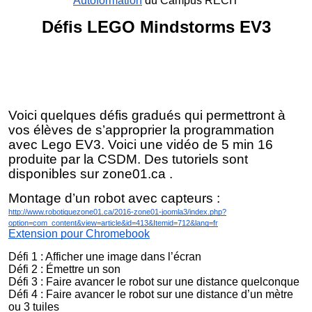
Autoformation
du Campus RÉCIT
Défis LEGO Mindstorms EV3
Voici quelques défis gradués qui permettront à
vos élèves de s’approprier la programmation
avec Lego EV3. Voici une vidéo de 5 min 16
produite par la CSDM. Des tutoriels sont
disponibles sur zone01.ca .
Montage d’un robot avec capteurs :
http://www.robotiquezone01.ca/2016-zone01-joomla3/index.php?
option=com_content&view=article&id=413&Itemid=712&lang=fr
Extension pour Chromebook
Défi 1 : Afficher une image dans l’écran
Défi 2 : Émettre un son
Défi 3 : Faire a
vancer le robot sur une distance quelconque
Défi 4 : Faire avancer le robot sur une distance d’un mètre
ou 3 tuiles