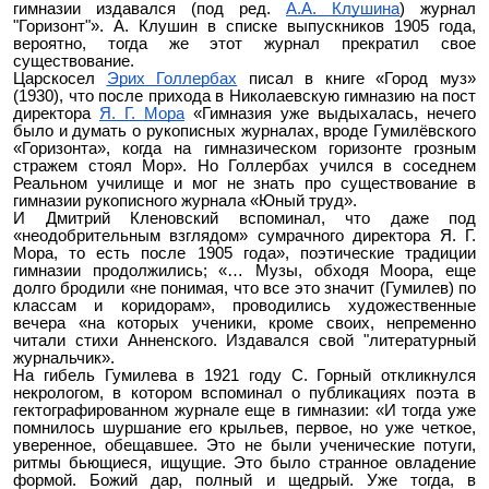
гимназии издавался (под ред.
А.А. Клушина
) журнал
"Горизонт"». А. Клушин в списке выпускников 1905 года,
вероятно, тогда же этот журнал прекратил свое
существование.
Царскосел
Эрих Голлербах
писал в книге «Город муз»
(1930), что после прихода в Николаевскую гимназию на пост
директора
Я. Г. Мора
«Гимназия уже выдыхалась, нечего
было и думать о рукописных журналах, вроде Гумилёвского
«Горизонта», когда на гимназическом горизонте грозным
стражем стоял Мор». Но Голлербах учился в соседнем
Реальном училище и мог не знать про существование в
гимназии рукописного журнала «Юный труд».
И Дмитрий Кленовский вспоминал, что даже под
«неодобрительным взглядом» сумрачного директора
Я. Г.
Мора
, то есть после 1905 года», поэтические традиции
гимназии продолжились; «… Музы, обходя Моора, еще
долго бродили «не понимая, что все это значит (Гумилев) по
классам и коридорам», проводились художественные
вечера «на которых ученики, кроме своих, непременно
читали стихи Анненского. Издавался свой "литературный
журнальчик».
На гибель Гумилева в 1921 году С. Горный откликнулся
некрологом, в котором вспоминал о публикациях поэта в
гектографированном журнале еще в гимназии: «И тогда уже
помнилось шуршание его крыльев, первое, но уже четкое,
уверенное, обещавшее. Это не были ученические потуги,
ритмы бьющиеся, ищущие. Это было странное овладение
формой. Божий дар, полный и щедрый. Уже тогда, в