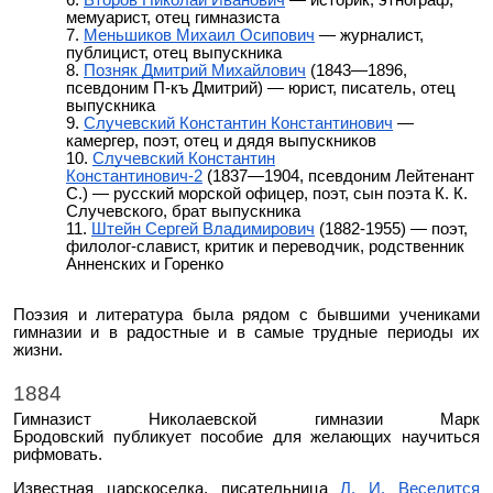
Второв Николай Иванович
— историк, этнограф,
мемуарист, отец гимназиста
Меньшиков Михаил Осипович
— журналист,
публицист, отец выпускника
Позняк Дмитрий Михайлович
(1843―1896,
псевдоним П-къ Дмитрий) — юрист, писатель, отец
выпускника
Случевский Константин Константинович
—
камергер, поэт, отец и дядя выпускников
Случевский Константин
Константинович-2
(1837―1904, псевдоним Лейтенант
С.) ― русский морской офицер, поэт, сын поэта К. К.
Случевского, брат выпускника
Штейн Сергей Владимирович
(1882-1955) — поэт,
филолог-славист, критик и переводчик, родственник
Анненских и Горенко
Поэзия и литература была рядом с бывшими учениками
гимназии и в радостные и в самые трудные периоды их
жизни.
1884
Гимназист Николаевской гимназии
Марк
Бродовский
публикует пособие для желающих научиться
рифмовать.
Известная царскоселка, писательница
Л. И. Веселится