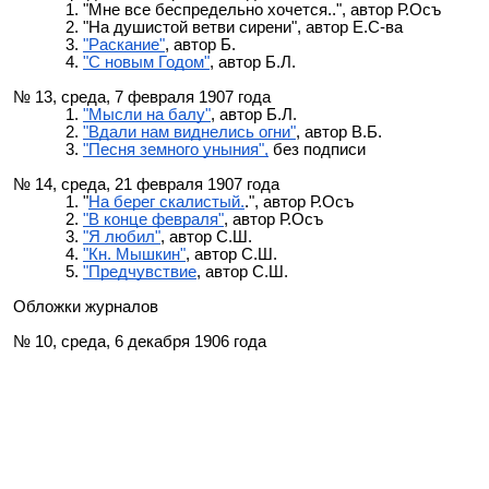
"Мне все беспредельно хочется.."
, автор Р.Осъ
"На душистой ветви сирени"
, автор Е.С-ва
"Раскание"
, автор Б.
"С новым Годом"
, автор Б.Л.
№ 13, среда, 7 февраля 1907 года
"Мысли на балу"
, автор Б.Л.
"Вдали нам виднелись огни"
, автор В.Б.
"Песня земного уныния",
без подписи
№ 14, среда, 21 февраля 1907 года
"
На берег скалистый.
.", автор Р.Осъ
"В конце февраля"
, автор Р.Осъ
"Я любил"
, автор С.Ш.
"Кн. Мышкин"
, автор С.Ш.
"Предчувствие
, автор С.Ш.
Обложки журналов
№ 10, среда, 6 декабря 1906 года