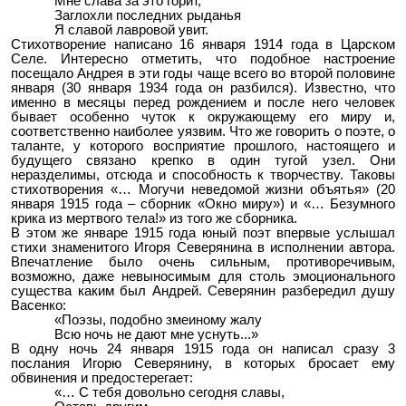
Мне слава за это горит,
Заглохли последних рыданья
Я славой лавровой увит.
Стихотворение написано 16 января 1914 года в Царском
Селе. Интересно отметить, что подобное настроение
посещало Андрея в эти годы чаще всего во второй половине
января (30 января 1934 года он разбился). Известно, что
именно в месяцы перед рождением и после него человек
бывает особенно чуток к окружающему его миру и,
соответственно наиболее уязвим. Что же говорить о поэте, о
таланте, у которого восприятие прошлого, настоящего и
будущего связано крепко в один тугой узел. Они
неразделимы, отсюда и способность к творчеству. Таковы
стихотворения «… Могучи неведомой жизни объятья» (20
января 1915 года – сборник «Окно миру») и «… Безумного
крика из мертвого тела!» из того же сборника.
В этом же январе 1915 года юный поэт впервые услышал
стихи знаменитого Игоря Северянина в исполнении автора.
Впечатление было очень сильным, противоречивым,
возможно, даже невыносимым для столь эмоционального
существа каким был Андрей. Северянин разбередил душу
Васенко:
«Поэзы, подобно змеиному жалу
Всю ночь не дают мне уснуть...»
В одну ночь 24 января 1915 года он написал сразу 3
послания Игорю Северянину, в которых бросает ему
обвинения и предостерегает:
«… С тебя довольно сегодня славы,