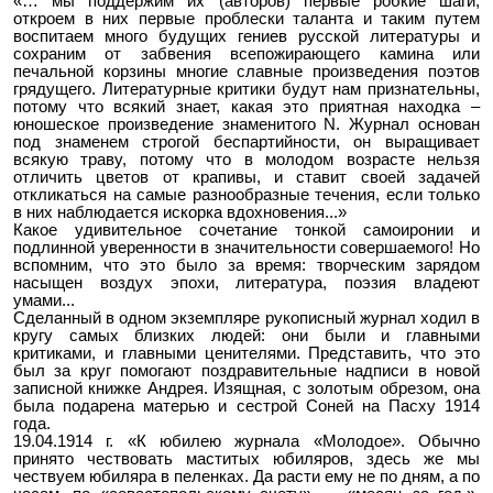
«… мы поддержим их (авторов) первые робкие шаги,
откроем в них первые проблески таланта и таким путем
воспитаем много будущих гениев русской литературы и
сохраним от забвения всепожирающего камина или
печальной корзины многие славные произведения поэтов
грядущего. Литературные критики будут нам признательны,
потому что всякий знает, какая это приятная находка –
юношеское произведение знаменитого N. Журнал основан
под знаменем строгой беспартийности, он выращивает
всякую траву, потому что в молодом возрасте нельзя
отличить цветов от крапивы, и ставит своей задачей
откликаться на самые разнообразные течения, если только
в них наблюдается искорка вдохновения...»
Какое удивительное сочетание тонкой самоиронии и
подлинной уверенности в значительности совершаемого! Но
вспомним, что это было за время: творческим зарядом
насыщен воздух эпохи, литература, поэзия владеют
умами...
Сделанный в одном экземпляре рукописный журнал ходил в
кругу самых близких людей: они были и главными
критиками, и главными ценителями. Представить, что это
был за круг помогают поздравительные надписи в новой
записной книжке Андрея. Изящная, с золотым обрезом, она
была подарена матерью и сестрой Соней на Пасху 1914
года.
19.04.1914 г. «К юбилею журнала «Молодое». Обычно
принято чествовать маститых юбиляров, здесь же мы
чествуем юбиляра в пеленках. Да расти ему не по дням, а по