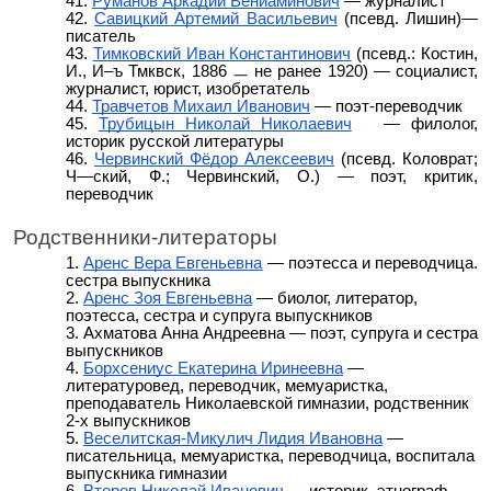
Руманов Аркадий Вениаминович
— журналист
Савицкий Артемий Васильевич
(псевд. Лишин)—
писатель
Тимковский Иван Константинович
(псевд.: Костин,
И., И–ъ Тмквск, 1886 ㅡ не ранее 1920) ― социалист,
журналист, юрист, изобретатель
Травчетов Михаил Иванович
— поэт-переводчик
Трубицын Николай Николаевич
— филолог,
историк русской литературы
Червинский Фёдор Алексеевич
(псевд. Коловрат;
Ч—ский, Ф.; Червинский, О.) — поэт, критик,
переводчик
Родственники-литераторы
Аренс Вера Евгеньевна
— поэтесса и переводчица.
сестра выпускника
Аренс Зоя Евгеньевна
— биолог, литератор,
поэтесса, сестра и супруга выпускников
Ахматова Анна Андреевна — поэт, супруга и сестра
выпускников
Борхсениус Екатерина Иринеевна
—
литературовед, переводчик, мемуаристка,
преподаватель Николаевской гимназии, родственник
2-х выпускников
Веселитская-Микулич Лидия Ивановна
—
писательница, мемуаристка, переводчица, воспитала
выпускника гимназии