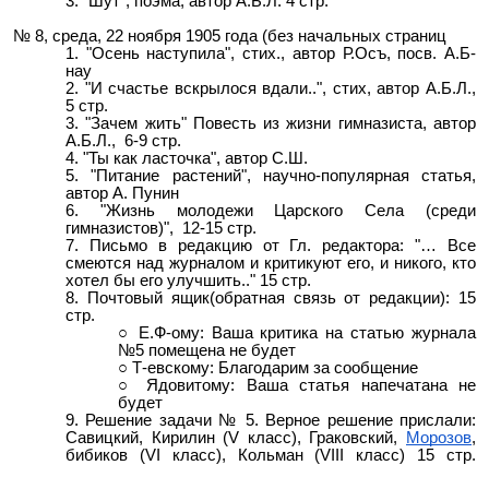
"Шут"
, поэма, автор А.Б.Л. 4 стр.
№ 8, среда, 22 ноября 1905 года (без начальных страниц
"Осень наступила"
, стих., автор Р.Осъ, посв. А.Б-
нау
"И счастье вскрылося вдали..", стих, автор А.Б.Л.,
5 стр.
"Зачем жить"
Повесть из жизни гимназиста, автор
А.Б.Л., 6-9 стр.
"Ты как ласточка"
, автор С.Ш.
"Питание растений", научно-популярная статья,
автор
А. Пунин
"Жизнь молодежи Царского Села (среди
гимназистов)", 12-15 стр.
Письмо в редакцию от Гл. редактора: "… Все
смеются над журналом и критикуют его, и никого, кто
хотел бы его улучшить.." 15 стр.
Почтовый ящик(обратная связь от редакции): 15
стр.
Е.Ф-ому: Ваша критика на статью журнала
№5 помещена не будет
Т-евскому: Благодарим за сообщение
Ядовитому: Ваша статья напечатана не
будет
Решение задачи № 5. Верное решение прислали:
Савицкий, Кирилин (V класс), Граковский,
Морозов
,
бибиков (VI класс), Кольман (VIII класс) 15 стр.