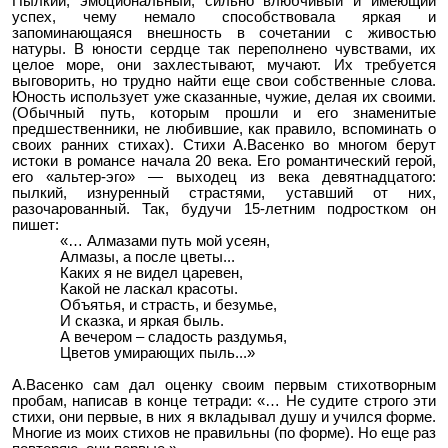
Пылкий, эмоциональный, сильно влюбчивый и имеющий
успех, чему немало способствовала яркая и
запоминающаяся внешность в сочетании с живостью
натуры. В юности сердце так переполнено чувствами, их
целое море, они захлестывают, мучают. Их требуется
выговорить, но трудно найти еще свои собственные слова.
Юность использует уже сказанные, чужие, делая их своими.
(Обычный путь, которым прошли и его знаменитые
предшественники, не любившие, как правило, вспоминать о
своих ранних стихах). Стихи А.Васенко во многом берут
истоки в романсе начала 20 века. Его романтический герой,
его «альтер-эго» — выходец из века девятнадцатого:
пылкий, изнуренный страстями, уставший от них,
разочарованный. Так, будучи 15-летним подростком он
пишет:
«… Алмазами путь мой усеян,
Алмазы, а после цветы...
Каких я не видел царевен,
Какой не ласкал красоты.
Объятья, и страсть, и безумье,
И сказка, и яркая быль.
А вечером – сладость раздумья,
Цветов умирающих пыль...»
А.Васенко сам дал оценку своим первым стихотворным
пробам, написав в конце тетради: «… Не судите строго эти
стихи, они первые, в них я вкладывал душу и учился форме.
Многие из моих стихов не правильны (по форме). Но еще раз