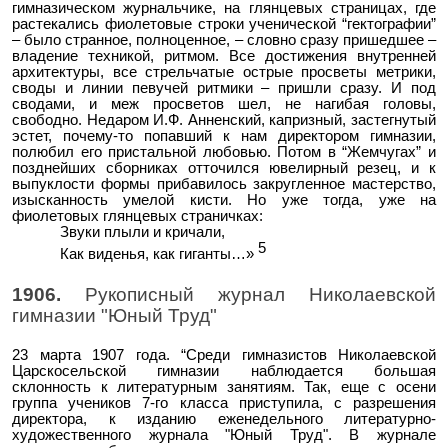
гимназическом журнальчике, на глянцевых страницах, где
растекались фиолетовые строки ученической “гектографии”
– было странное, полноценное, – словно сразу пришедшее –
владение техникой, ритмом. Все достижения внутренней
архитектуры, все стрельчатые острые просветы метрики,
своды и линии певучей ритмики – пришли сразу. И под
сводами, и меж просветов шел, не нагибая головы,
свободно. Недаром И.Ф. Анненский, капризный, застегнутый
эстет, почему-то попавший к нам директором гимназии,
полюбил его пристальной любовью. Потом в “Жемчугах” и
позднейших сборниках отточился ювелирный резец, и к
выпуклости формы прибавилось закругленное мастерство,
изысканность умелой кисти. Но уже тогда, уже на
фиолетовых глянцевых страничках:
Звуки плыли и кричали,
5
Как виденья, как гиганты…»
1906.
Рукописный журнал Николаевской
гимназии "Юный Труд"
23 марта 1907 года. “Среди гимназистов Николаевской
Царскосельской гимназии наблюдается большая
склонность к литературным занятиям. Так, еще с осени
группа учеников 7-го класса приступила, с разрешения
директора, к изданию еженедельного литературно-
художественного журнала "Юный Труд". В журнале