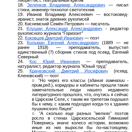
либреттист, театральный критик
Зеленков Владимир Александрович
— писал
стихи, инженер-технолог-светотехник
Иванов Владимир Алексеевич
— востоковед-
иранист, знаток древних рукописей
Киснемский Семён Петрович
— писатель
Клушин Александр Александрович
- редактор
рукописного журнала “Горизонт”
Коковцев Дмитрий Иванович
— поэт
Кольман Евгений Александрович
(1889 — не
ранее 1918) — преподаватель, выпустил
единственный (?) сборник стихов под псевд. Евгений
Северный
Кос Юрий Иванович
— преподаватель,
натуралист, редактор журнала "Юный труд"
Крачковский Дмитрий Иосифович
(псевд.
Кленовский) — поэт
"Но через его классы (
здания гимназии -
прим.ред
.), коридоры и кабинеты прошли такие
замечательные люди нашего недавнего
литературного прошлого, что, очутись я сейчас
в Царском Селе, с таким же трепетом подошел
бы к нему, с каким подходил когда-то к зданию
пушкинского Лицея"
"А сколько еще разных "мелких" поэтов
росло в стенах Царскосельской Гимназии!
Повернись иначе колесо истории, возможно
иные из них выросли бы по-настоящему.