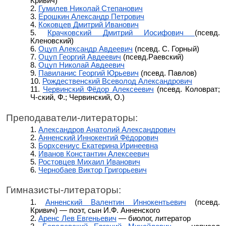
Кривич)
Гумилев Николай Степанович
Ерошкин Александр Петрович
Коковцев Дмитрий Иванович
Крачковский Дмитрий Иосифович
(псевд.
Кленовский)
Оцуп Александр Авдеевич
(псевд. С. Горный)
Оцуп Георгий Авдеевич
(псевд.Раевский)
Оцуп Николай Авдеевич
Павиланис Георгий Юрьевич
(псевд. Павлов)
Рождественский Всеволод Александрович
Червинский Фёдор Алексеевич
(псевд. Коловрат;
Ч-ский, Ф.; Червинский, О.)
Преподаватели-литераторы:
Александров Анатолий Александрович
Анненский Иннокентий Фёдорович
Борхсениус Екатерина Иринеевна
Иванов Константин Алексеевич
Ростовцев Михаил Иванович
Чернобаев Виктор Григорьевич
Гимназисты-литераторы:
Анненский Валентин Иннокентьевич
(псевд.
Кривич) — поэт, сын И.Ф. Анненского
Аренс Лев Евгеньевич
— биолог, литератор