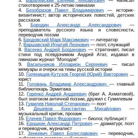
Баралевский Евгений Михайлович
— написал
стихотворение к 25-летию гимназии
Безобразов Павел Владимирович
— историк-
византинист; автор исторических повестей, детских
рассказов
Бородин Александр Александрович
—
преподаватель русского языка и словесности,
переводчик поэзии
Бродовский Марк Максимович
— литератор
Варшавский Игнатий Леонович
— поэт, служащий
Васенко Андрей Богданович
— стратонавт, писал
стихи под псевдонимом Андрей Атат, издавал в
гимназии журнал "Молодое"
Васильчиков Илларион Сергеевич
— писал
мемуары и очерки на темы русской истории
Голенищев-Кутузов Георгий (Юрий) Викторович
ㅡ
юрист
Головань Владимир Александрович
— главный
библиотекарь Эрмитажа
Горенко Андрей Андреевич
(брат А. Ахматовой),
был знатоком античной поэзии, дружил с Гумилевым
Гумилев Николай Степанович
— поэт
Дешевов Константин Михайлович
—
музыкальный критик, прозаик
Еленев Павел Федорович
— биолог, публицист
Ерошкин Александр Петрович
― драматург, поэт
и переводчик, журналист
Зенкевич Павел Болеславович
— переводчик,