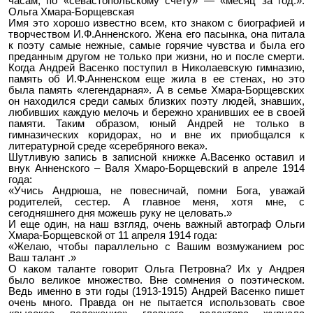
часам, по «севастопольскому счету» — «месяц за год.».
Ольга Хмара-Борщевская
Имя это хорошо известно всем, кто знаком с биографией и
творчеством И.Ф.Анненского. Жена его пасынка, она питала
к поэту самые нежные, самые горячие чувства и была его
преданным другом не только при жизни, но и после смерти.
Когда Андрей Васенко поступил в Николаевскую гимназию,
память об И.Ф.Анненском еще жила в ее стенах, но это
была память «легендарная». А в семье Хмара-Борщевских
он находился среди самых близких поэту людей, знавших,
любивших каждую мелочь и бережно хранивших ее в своей
памяти. Таким образом, юный Андрей не только в
гимназических коридорах, но и вне их приобщался к
литературной среде «серебряного века».
Шутливую запись в записной книжке А.Васенко оставил и
внук Анненского – Валя Хмаро-Борщевский в апреле 1914
года:
«Учись Андрюша, не повесничай, помни Бога, уважай
родителей, сестер. А главное меня, хотя мне, с
сегодняшнего дня можешь руку не целовать.»
И еще один, на наш взгляд, очень важный автограф Ольги
Хмара-Борщевской от 11 апреля 1914 года:
«Желаю, чтобы параллельно с Вашим
возмужанием
рос
Ваш талант .»
О каком таланте говорит Ольга Петровна? Их у Андрея
было великое множество. Вне сомнения о поэтическом.
Ведь именно в эти годы (1913-1915) Андрей Васенко пишет
очень много. Правда он не пытается использовать свое