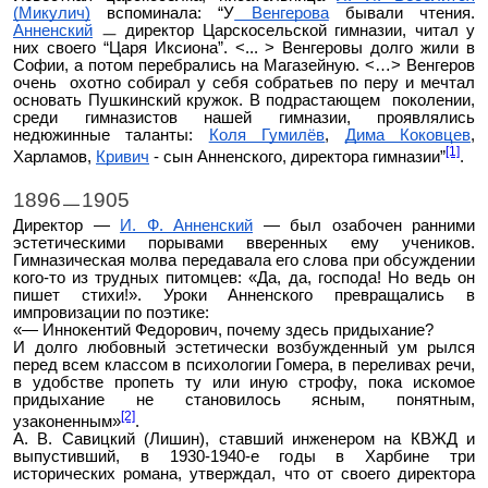
(Микулич)
вспоминала: “У
Венгерова
бывали чтения.
Анненский
ㅡ директор Царскосельской гимназии, читал у
них своего “Царя Иксиона”. <... > Венгеровы долго жили в
Софии, а потом перебрались на Магазейную. <…> Венгеров
очень охотно собирал у себя собратьев по перу и мечтал
основать Пушкинский кружок. В подрастающем поколении,
среди гимназистов нашей гимназии, проявлялись
недюжинные таланты:
Коля Гумилёв
,
Дима Коковцев
,
[1]
Харламов,
Кривич
- сын Анненского, директора гимназии”
.
1896ㅡ1905
Директор —
И. Ф. Анненский
— был озабочен ранними
эстетическими порывами вверенных ему учеников.
Гимназическая молва передавала его слова при обсуждении
кого-то из трудных питомцев: «Да, да, господа! Но ведь он
пишет стихи!». Уроки Анненского превращались в
импровизации по поэтике:
«— Иннокентий Федорович, почему здесь придыхание?
И долго любовный эстетически возбужденный ум рылся
перед всем классом в психологии Гомера, в переливах речи,
в удобстве пропеть ту или иную строфу, пока искомое
придыхание не становилось ясным, понятным,
[2]
узаконенным»
.
А. В. Савицкий (Лишин), ставший инженером на КВЖД и
выпустивший, в 1930-1940-е годы в Харбине три
исторических романа, утверждал, что от своего директора