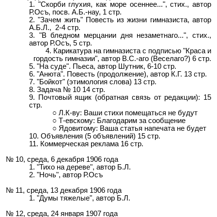
"Скорби глухия, как море осеннее..."
, стих., автор
Р.Осъ, посв. А.Б.-нау, 1 стр.
"Зачем жить"
Повесть из жизни гимназиста, автор
А.Б.Л., 2-4 стр.
"В бледном мерцании дня незаметнаго...",
стих.,
автор Р.Осъ, 5 стр.
Карикатура на гимназиста с подписью "Краса и
гордость гимназии", автор В.С.-аго (Веселаго?) 6 стр.
"На суде".
Пьеса, автор Шутник, 6-10 стр.
"Анюта"
. Повесть (продолжение), автор К.Г. 13 стр.
"Бойкот" (этимология слова) 13 стр.
Задача № 10 14 стр.
Почтовый ящик (обратная связь от редакции): 15
стр.
Л.К-ву: Ваши стихи помещаться не будут
Т-евскому: Благодарим за сообщение
Ядовитому: Ваша статья напечата не будет
Объявления (5 объявлений) 15 стр.
Коммерческая реклама 16 стр.
№ 10, среда, 6 декабря 1906 года
"
Тихо на дереве"
, автор Б.Л.
"Ночь"
, автор Р.Осъ
№ 11, среда, 13 декабря 1906 года
"Думы тяжелые"
, автор Б.Л.
№ 12, среда, 24 января 1907 года