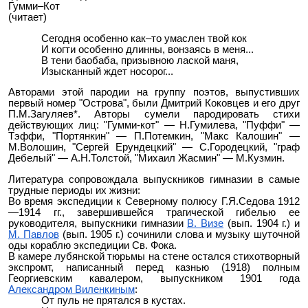
Гумми–Кот
(читает)
Сегодня особенно как–то умаслен твой кок
И когти особенно длинны, вонзаясь в меня...
В тени баобаба, призывною лаской маня,
Изысканный ждет носорог...
Авторами этой пародии на группу поэтов, выпустивших
первый номер "Острова", были Дмитрий Коковцев и его друг
П.М.Загуляев*. Авторы сумели пародировать стихи
действующих лиц: "Гумми-кот" — Н.Гумилева, "Пуффи" —
Тэффи, "Портянкин" — П.Потемкин, "Макс Калошин" —
М.Волошин, "Сергей Ерундецкий" — С.Городецкий, "граф
Дебелый" — А.Н.Толстой, "Михаил Жасмин" — М.Кузмин.
Литература сопровождала выпускников гимназии в самые
трудные периоды их жизни:
Во время экспедиции к Северному полюсу Г.Я.Седова 1912
—1914 гг., завершившейся трагической гибелью ее
руководителя, выпускники гимназии
В. Визе
(вып. 1904 г.) и
М. Павлов
(вып. 1905 г.) сочинили слова и музыку шуточной
оды кораблю экспедиции Св. Фока.
В камере лубянской тюрьмы на стене остался стихотворный
экспромт, написанный перед казнью (1918) полным
Георгиевским кавалером, выпускником 1901 года
Александром Виленкиным
:
От пуль не прятался в кустах.