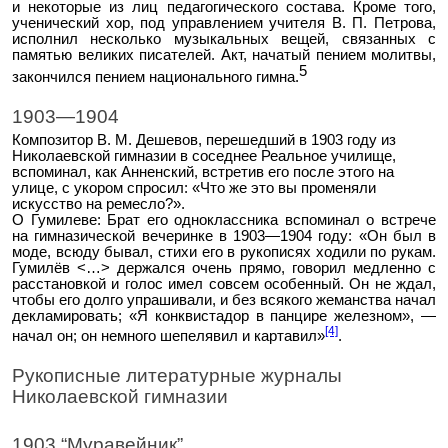
и некоторые из лиц педагогического состава. Кроме того,
ученический хор, под управлением учителя В. П. Петрова,
исполнил несколько музыкальных вещей, связанных с
памятью великих писателей. Акт, начатый пением молитвы,
5
закончился пением национального гимна.
1903—1904
Композитор В. М. Дешевов, перешедший в 1903 году из
Николаевской гимназии в соседнее Реальное училище,
вспоминал, как Анненский, встретив его после этого на
улице, с укором спросил: «Что же это вы променяли
искусство на ремесло?».
О Гумилеве: Брат его одноклассника вспоминал о встрече
на гимназической вечеринке в 1903—1904 году: «Он был в
моде, всюду бывал, стихи его в рукописях ходили по рукам.
Гумилёв <…> держался очень прямо, говорил медленно с
расстановкой и голос имел совсем особенный. Он не ждал,
чтобы его долго упрашивали, и без всякого жеманства начал
декламировать; «Я конквистадор в панцире железном», —
[4]
начал он; он немного шепелявил и картавил»
.
Рукописные литературные журналы
Николаевской гимназии
1903 “Муравейник”