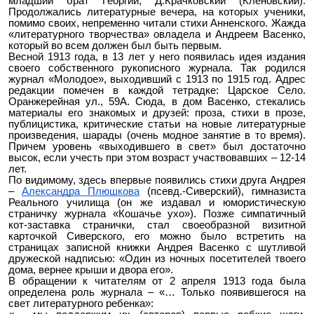
младший брат Георгий, Д.Крачковский (Кленовский).
Продолжались литературные вечера, на которых ученики,
помимо своих, непременно читали стихи Анненского. Жажда
«литературного творчества» овладела и Андреем Васенко,
который во всем должен был быть первым.
Весной 1913 года, в 13 лет у него появилась идея издания
своего собственного рукописного журнала. Так родился
журнал «Молодое», выходивший с 1913 по 1915 год. Адрес
редакции помечен в каждой тетрадке: Царское Село.
Оранжерейная ул., 59А. Сюда, в дом Васенко, стекались
материалы его знакомых и друзей: проза, стихи в прозе,
публицистика, критические статьи на новые литературные
произведения, шарады (очень модное занятие в то время).
Причем уровень «выходившего в свет» был достаточно
высок, если учесть при этом возраст участвовавших – 12-14
лет.
По видимому, здесь впервые появились стихи друга Андрея
–
Александра Плюшкова
(псевд.-Сиверский), гимназиста
Реального училища (он же издавал и юмористическую
страничку журнала «Кошачье ухо»). Позже симпатичный
кот-заставка странички, стал своеобразной визитной
карточкой Сиверского, его можно было встретить на
страницах записной книжки Андрея Васенко с шутливой
дружеской надписью: «Один из ночных посетителей твоего
дома, вернее крыши и двора его».
В обращении к читателям от 2 апреля 1913 года была
определена роль журнала – «… Только появившегося на
свет литературного ребенка»: