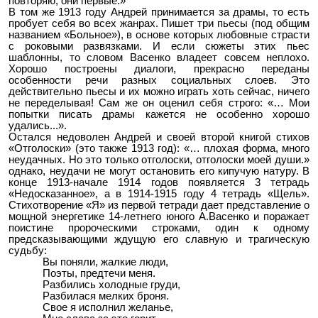
повторяю, они первые.»
В том же 1913 году Андрей принимается за драмы, то есть
пробует себя во всех жанрах. Пишет три пьесы (под общим
названием «Больное»), в основе которых любовные страсти
с роковыми развязками. И если сюжеты этих пьес
шаблонны, то словом Васенко владеет совсем неплохо.
Хорошо построены диалоги, прекрасно переданы
особенности речи разных социальных слоев. Это
действительно пьесы и их можно играть хоть сейчас, ничего
не переделывая! Сам же он оценил себя строго: «… Мои
попытки писать драмы кажется не особенно хорошо
удались...».
Остался недоволен Андрей и своей второй книгой стихов
«Отголоски» (это также 1913 год): «… плохая форма, много
неудачных. Но это только отголоски, отголоски моей души.»
однако, неудачи не могут остановить его кипучую натуру. В
конце 1913-начале 1914 годов появляется 3 тетрадь
«Недосказанное», а в 1914-1915 году 4 тетрадь «Щель».
Стихотворение «Я» из первой тетради дает представление о
мощной энергетике 14-летнего юного А.Васенко и поражает
поистине пророческими строками, один к одному
предсказывающими ждущую его славную и трагическую
судьбу:
Вы поняли, жалкие люди,
Поэты, предтечи меня.
Разбились холодные груди,
Разбилася мелких броня.
Свое я исполнил желанье,