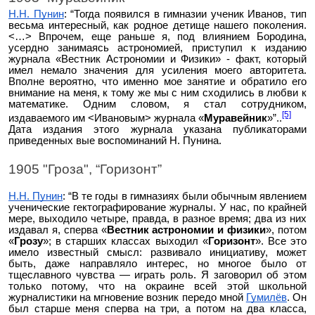
Н.Н. Пунин
: “Тогда появился в гимназии ученик Иванов, тип
весьма интересный, как родное детище нашего поколения.
<…> Впрочем, еще раньше я, под влиянием Бородина,
усердно занимаясь астрономией, приступил к изданию
журнала «Вестник Астрономии и Физики» - факт, который
имел немало значения для усиления
моего
авторитета.
Вполне вероятно, что именно мое занятие и обратило его
внимание на меня, к тому же мы с ним сходились в любви к
математике. Одним словом, я стал сотрудником,
[5]
издаваемого им <Ивановым> журнала «
Муравейник
»”..
Дата издания этого журнала указана публикаторами
приведенных вые воспоминаний Н. Пунина.
1905 "Гроза", “Горизонт”
Н.Н. Пунин
: “В те годы в гимназиях были обычным явлением
ученические гектографирование журналы. У нас, по крайней
мере, выходило четыре, правда, в разное время; два из них
издавал я, сперва «
Вестник астрономии и физики
», потом
«
Грозу
»; в старших классах выходил «
Горизонт
». Все это
имело известный смысл: развивало инициативу, может
быть, даже направляло интерес, но многое было от
тщеславного чувства — играть роль. Я заговорил об этом
только потому, что на окраине всей этой школьной
журналистики на мгновение возник передо мной
Гумилёв
. Он
был старше меня сперва на три, а потом на два класса,