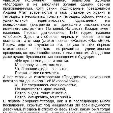
«высокое положение» главного редактора журнала
«Молодое» и не заполняет журнал одними своими
произведениями, хотя стихи, подписанные псевдонимом
Андрей Атат встречаются и там. Главное он хранит в
тетрадях, в нескольких толстых тетрадях, оформленных с
удивительной педантичностью, подписанных его
псевдонимом (анаграмма от домашнего ласкательного
имени его сестры-Таты (Татьяны). Их шесть. Каждая имеет
название. Первая, датированная 1913 годом, названа
«Любовь». Здесь и любовная лирика, и первые попытки
осмыслить этот мир (стихотворения «Жизнь», «Я», «Бог»).
Рифма еще не слушается его, но уже в этих первых
стихотворных попытках встречаются удивительные
прозрения, которые свойственны только поэтам. Иногда они
даже пугают буквальностью совпадения с будущим:
«Не нужно мне денег и платья.
Мне славу, и памятник мне,
Чтоб поняли люди – распятье,
Распятье мое на земле.».
А вот строки из стихотворения «Предгрозье», написанного
почти за год до начала 1-ой Мировой войны:
«… Не свершилось еще несчастье,
Но надвигается мрак ночной,
Ветер, рыдая, гонит ненастье,
Ветер, кувыркаясь, гонит зной.»
В первом сборнике-тетради, как и в последующих много
посвящений, скрытых под инициалами (по всей видимости
девочкам). И здесь в стихах он весь такой, каким был тогда!