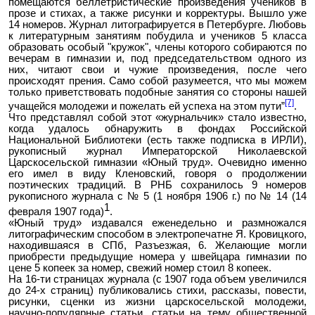
помещаются беллетристические произведения учеников в
прозе и стихах, а также рисунки и корректуры. Вышло уже
14 номеров. Журнал литографируется в Петербурге. Любовь
к литературным занятиям побудила и учеников 5 класса
образовать особый "кружок", члены которого собираются по
вечерам в гимназии и, под председательством одного из
них, читают свои и чужие произведения, после чего
происходят прения. Само собой разумеется, что мы можем
только приветствовать подобные занятия со стороны нашей
[7]
учащейся молодежи и пожелать ей успеха на этом пути”
.
Что представлял собой этот «журнальчик» стало известно,
когда удалось обнаружить в фондах Российской
Национальной Библиотеки (есть также подписка в ИРЛИ),
рукописный журнал Императорской Николаевской
Царскосельской гимназии «Юный труд». Очевидно именно
его имел в виду Кленовский, говоря о продолжении
поэтических традиций. В РНБ сохранилось 9 номеров
рукописного журнала с № 5 (1 ноября 1906 г.) по № 14 (14
1
февраля 1907 года)
.
«Юный труд» издавался еженедельно и размножался
литографическим способом в электропечатне Я. Кровицкого,
находившаяся в СПб, Разъезжая, 6. Желающие могли
приобрести предыдущие номера у швейцара гимназии по
цене 5 копеек за номер, свежий номер стоил 8 копеек.
На 16-ти страницах журнала (с 1907 года объем увеличился
до 24-х страниц) публиковались стихи, рассказы, повести,
рисунки, сценки из жизни царскосельской молодежи,
научно-популярные статьи, статьи на тему общественной