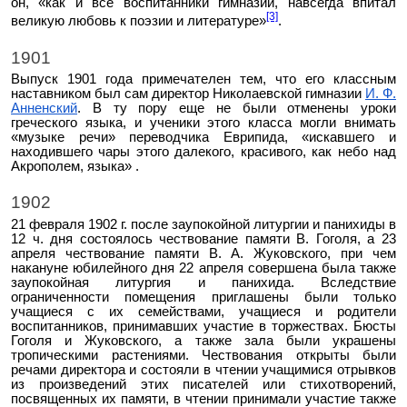
он, «как и все воспитанники гимназии, навсегда впитал
[3]
великую любовь к поэзии и литературе»
.
1901
Выпуск 1901 года примечателен тем, что его классным
наставником был сам директор Николаевской гимназии
И. Ф.
Анненский
. В ту пору еще не были отменены уроки
греческого языка, и ученики этого класса могли внимать
«музыке речи» переводчика Еврипида, «искавшего и
находившего чары этого далекого, красивого, как небо над
Акрополем, языка» .
1902
21 февраля 1902 г. после заупокойной литургии и панихиды в
12 ч. дня состоялось чествование памяти В. Гоголя, а 23
апреля чествование памяти В. А. Жуковского, при чем
накануне юбилейного дня 22 апреля совершена была также
заупокойная литургия и панихида. Вследствие
ограниченности помещения приглашены были только
учащиеся с их семействами, учащиеся и родители
воспитанников, принимавших участие в торжествах. Бюсты
Гоголя и Жуковского, а также зала были украшены
тропическими растениями. Чествования открыты были
речами директора и состояли в чтении учащимися отрывков
из произведений этих писателей или стихотворений,
посвященных их памяти, в чтении принимали участие также