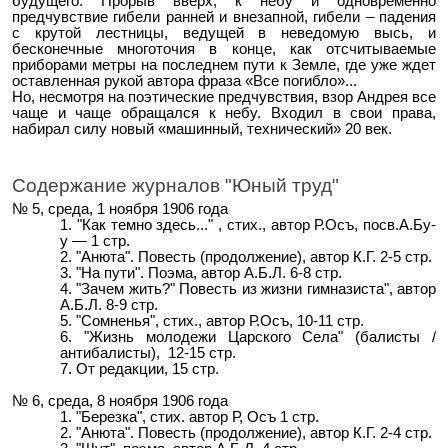
будущего. Прорыв вверх, к небу и одновременно
предчувствие гибели ранней и внезапной, гибели – падения
с крутой лестницы, ведущей в неведомую высь, и
бесконечные многоточия в конце, как отсчитываемые
приборами метры на последнем пути к Земле, где уже ждет
оставленная рукой автора фраза «Все погибло»...
Но, несмотря на поэтические предчувствия, взор Андрея все
чаще и чаще обращался к небу. Входил в свои права,
набирал силу новый «машинный, технический» 20 век.
Содержание журналов "Юный труд"
№ 5, среда, 1 ноября 1906 года
"Как темно здесь..."
, стих., автор Р.Осъ, посв.А.Бу-
у — 1 стр.
"Анюта".
Повесть (продолжение), автор К.Г. 2-5 стр.
"На пути"
. Поэма, автор А.Б.Л. 6-8 стр.
"Зачем жить?" Повесть из жизни гимназиста"
, автор
А.Б.Л. 8-9 стр.
"Сомненья",
стих., автор Р.Осъ, 10-11 стр.
"Жизнь молодежи Царского Села" (балисты /
антибалисты)
, 12-15 стр.
От редакции, 15 стр.
№ 6, среда, 8 ноября 1906 года
"Березка"
, стих. автор Р, Осъ 1 стр.
"Анюта".
Повесть (продолжение), автор К.Г. 2-4 стр.