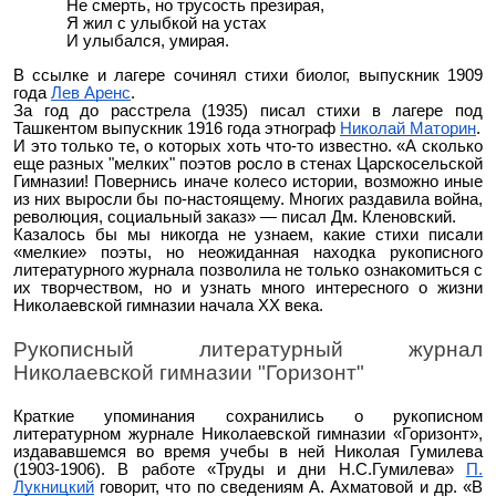
Не смерть, но трусость презирая,
Я жил с улыбкой на устах
И улыбался, умирая.
В ссылке и лагере сочинял стихи биолог, выпускник 1909
года
Лев Аренс
.
За год до расстрела (1935) писал стихи в лагере под
Ташкентом выпускник 1916 года этнограф
Николай Маторин
.
И это только те, о которых хоть что-то известно. «А сколько
еще разных "мелких" поэтов росло в стенах Царскосельской
Гимназии! Повернись иначе колесо истории, возможно иные
из них выросли бы по-настоящему. Многих раздавила война,
революция, социальный заказ» — писал Дм. Кленовский.
Казалось бы мы никогда не узнаем, какие стихи писали
«мелкие» поэты, но неожиданная находка рукописного
литературного журнала позволила не только ознакомиться с
их творчеством, но и узнать много интересного о жизни
Николаевской гимназии начала XX века.
Рукописный литературный журнал
Николаевской гимназии "Горизонт"
Краткие упоминания сохранились о рукописном
литературном журнале Николаевской гимназии «Горизонт»,
издававшемся во время учебы в ней Николая Гумилева
(1903-1906). В работе «Труды и дни Н.С.Гумилева»
П.
Лукницкий
говорит, что по сведениям А. Ахматовой и др. «В