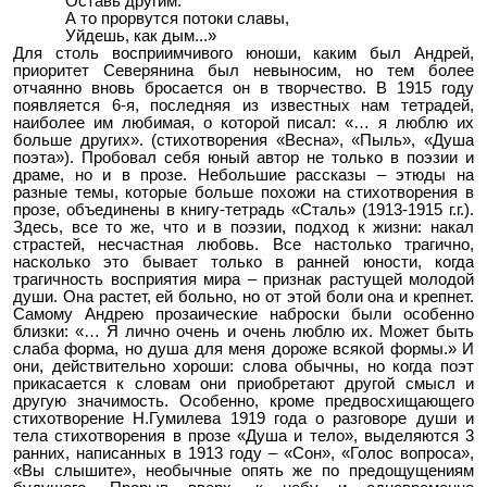
Оставь другим.
А то прорвутся потоки славы,
Уйдешь, как дым...»
Для столь восприимчивого юноши, каким был Андрей,
приоритет Северянина был невыносим, но тем более
отчаянно вновь бросается он в творчество. В 1915 году
появляется 6-я, последняя из известных нам тетрадей,
наиболее им любимая, о которой писал: «… я люблю их
больше других». (стихотворения «Весна», «Пыль», «Душа
поэта»). Пробовал себя юный автор не только в поэзии и
драме, но и в прозе. Небольшие рассказы – этюды на
разные темы, которые больше похожи на стихотворения в
прозе, объединены в книгу-тетрадь «Сталь» (1913-1915 г.г.).
Здесь, все то же, что и в поэзии, подход к жизни: накал
страстей, несчастная любовь. Все настолько трагично,
насколько это бывает только в ранней юности, когда
трагичность восприятия мира – признак растущей молодой
души. Она растет, ей больно, но от этой боли она и крепнет.
Самому Андрею прозаические наброски были особенно
близки: «… Я лично очень и очень люблю их. Может быть
слаба форма, но душа для меня дороже всякой формы.» И
они, действительно хороши: слова обычны, но когда поэт
прикасается к словам они приобретают другой смысл и
другую значимость. Особенно, кроме предвосхищающего
стихотворение Н.Гумилева 1919 года о разговоре души и
тела стихотворения в прозе «Душа и тело», выделяются 3
ранних, написанных в 1913 году – «Сон», «Голос вопроса»,
«Вы слышите», необычные опять же по предощущениям