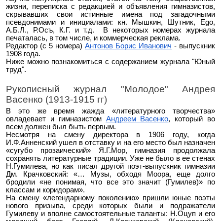
жизни, переписка с редакцией и объявления гимназистов,
скрывавших
свои истинные имена под загадочными
псевдонимами и инициалами: кн. Мышкин, Шутник, Ego,
А.Б.Л., Р.Осъ, К.Г. и т.д. В некоторых номерах журнала
печаталась, в том числе, и коммерческая реклама.
Редактор (с 5 номера)
Антонов Борис Иванович
- выпускник
1908 года.
Ниже можно познакомиться с
содержанием журнала "Юный
труд".
Рукописный журнал "Молодое" Андрея
Васенко (1913-1915 гг)
В это же время жажда «литературного творчества»
овладевает и гимназистом
Андреем Васенко
, который во
всем должен был быть первым.
Несмотря на смену директора в 1906 году, когда
И.Ф.Анненский ушел в отставку и на его место был назначен
«сугубо прозаический» Я.Г.Мор, гимназия продолжала
сохранять литературные традиции. Уже не было в ее стенах
Н.Гумилева, но как писал другой поэт-выпускник гимназии
Дм. Крачковский: «… Музы, обходя Моора, еще долго
бродили «не понимая, что все это значит (Гумилев)» по
классам и коридорам».
На смену «легендарному поколению» пришли юные поэты
нового призыва, среди которых были и подражатели
Гумилеву и вполне самостоятельные таланты: Н.Оцуп и его