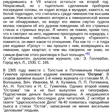
умудрившись в VII классе остаться на второй год.
Некрасивый, но с тщательно сделанным пробором
посередине головы, он ходил всегда в мундире, кажется, на
белой подкладке, что считалось среди гимназистов высшим
шиком. Никакого активного интереса к гимназической жизни
он не обнаруживал, но вокруг его имени смутно гудела
молва; говорили об его дурном поведении, об его странных
стихах и странных вкусах. Я ничего не помню, кроме того,
что я смотрел на него, надменно проходящего по коридору, с
благоговейным любопытством. К журналу «Горизонт»,
помнится, он имел какое-то отношение. Раз как-то — я тогда
уже издавал «Грозу» — мы прошли с ним, возвращаясь из
гимназии, один квартал; о чем мы говорили, не знаю, но
[6]
самым фактом этого разговора я был польщен.”
.
О «Горизонте», рукописном журнале, см.: Э. Голлербах,
Город муз, Л., 1930, С. 166.
В 1905 году вместе с Толстым и Потемкиным Николай
Гумилев организовал издание ежемесячника "
Остров
". В
скором времени вышел 1-й номер журнала со стихами М. Л.
Волошина, Вяч. Иванова, М. А. Кузмина, П. П. Потемкина,
Ал. Н. Толстого и Н. С. Гумилева. Однако второй номер
"Острова" так и не был выкуплен из типографии.
Подписчикам деньги были возвращены. А неудавшееся
"дело" не прошло бесследно для читателей. 2 октября в
газете "Царскосельское Дело" №40 появилась пародийная
пьеса в стихах "Остов", написанная не менее веселыми
"деловыми" людьми.