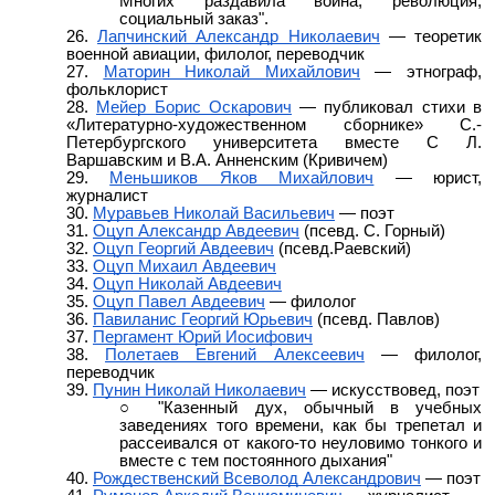
Многих раздавила война, революция,
социальный заказ".
Лапчинский Александр Николаевич
— теоретик
военной авиации, филолог, переводчик
Маторин Николай Михайлович
— этнограф,
фольклорист
Мейер Борис Оскарович
— публиковал стихи в
«Литературно-художественном сборнике» С.-
Петербургского университета вместе С Л.
Варшавским и В.А. Анненским (Кривичем)
Меньшиков Яков Михайлович
— юрист,
журналист
Муравьев Николай Васильевич
— поэт
Оцуп Александр Авдеевич
(псевд. С. Горный)
Оцуп Георгий Авдеевич
(псевд.Раевский)
Оцуп Михаил Авдеевич
Оцуп Николай Авдеевич
Оцуп Павел Авдеевич
— филолог
Павиланис Георгий Юрьевич
(псевд. Павлов)
Пергамент Юрий Иосифович
Полетаев Евгений Алексеевич
— филолог,
переводчик
Пунин Николай Николаевич
— искусствовед, поэт
"Казенный дух, обычный в учебных
заведениях того времени, как бы трепетал и
рассеивался от какого-то неуловимо тонкого и
вместе с тем постоянного дыхания"
Рождественский Всеволод Александрович
— поэт