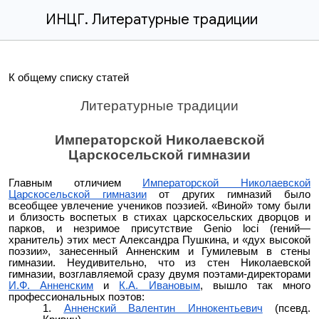
ИНЦГ. Литературные традиции
К общему списку статей
Литературные традиции
Императорской Николаевской
Царскосельской гимназии
Главным отличием
Императорской Николаевской
Царскосельской гимназии
от других гимназий было
всеобщее увлечение учеников поэзией. «Виной» тому были
и близость воспетых в стихах царскосельских дворцов и
парков, и незримое присутствие Genio loci (гений—
хранитель) этих мест Александра Пушкина, и «дух высокой
поэзии», занесенный Анненским и Гумилевым в стены
гимназии. Неудивительно, что из стен Николаевской
гимназии, возглавляемой сразу двумя поэтами-директорами
И.Ф. Анненским
и
К.А. Ивановым
, вышло так много
профессиональных поэтов:
Анненский Валентин Иннокентьевич
(псевд.