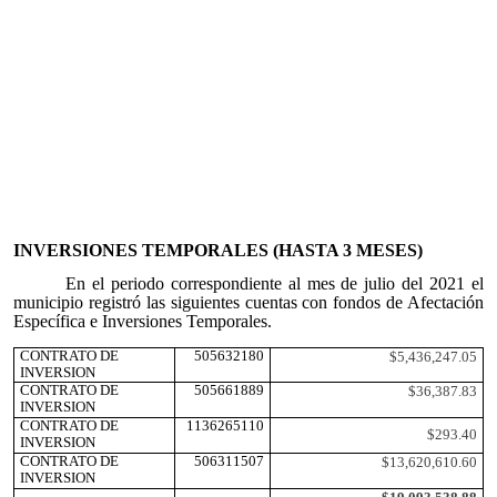
INVERSIONES TEMPORALES (HASTA 3 MESES)
En el periodo correspondiente al mes de julio del 2021 el
municipio registró las siguientes cuentas con fondos de Afectación
Específica e Inversiones Temporales.
CONTRATO DE
505632180
$5,436,247.05
INVERSION
CONTRATO DE
505661889
$36,387.83
INVERSION
CONTRATO DE
1136265110
$293.40
INVERSION
CONTRATO DE
506311507
$13,620,610.60
INVERSION