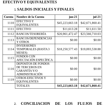
EFECTIVO Y EQUIVALENTES
SALDOS INICIALES Y FINALES
Cuenta
Nombre de la Cuenta
jun-21
jul-21
EFECTIVO Y
1110
$45,223,663.18
$42,671,860.41
EQUIVALENTES
1111
EFECTIVO
$11,613.28
$11,611.50
1112
BANCOS/TESORERÍA
$26,961,472.47
$23,566,710.03
BANCOS/DEPENDENCIAS
1113
$0.00
$0.00
Y OTROS
INVERSIONES
1114
TEMPORALES (HASTA 3
$18,250,577.43
$19,093,538.88
MESES)
FONDOS CON
1115
$0.00
$0.00
AFECTACIÓN ESPECÍFICA
DEPÓSITOS DE FONDOS
DE TERCEROS EN
1116
$0.00
$0.00
GARANTÍA Y/O
ADMINISTRACIÓN
OTROS EFECTIVOS Y
1119
$0.00
$0.00
EQUIVALENTES
TOTALES
$45,223,663.18
$42,671,860.41
CONCILIACION DE LOS FLUJOS DE