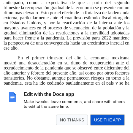
anticipado, como la expectativa de que a partir del segundo
trimestre la recuperación gradual de la economía se presente con un
ritmo más elevado. Esto por el efecto de la fortaleza de la demanda
externa, particularmente ante el cuantioso estímulo fiscal otorgado
en Estados Unidos, y por la reactivación de la interna ante los
mayores avances en el proceso de vacunación de la población y la
gradual eliminación de las restricciones a la movilidad adoptadas
para hacer frente a la pandemia. La previsión para 2022 mantiene
la perspectiva de una convergencia hacia un crecimiento inercial en
ese año.
En el primer trimestre del año la economía mexicana
mostró una desaceleración en su ritmo de recuperación ante el
recrudecimiento de la pandemia que se observó entre diciembre del
año anterior y febrero del presente año, así como por otros factores
transitorios. No obstante, aunque permanecen riesgos en torno a la
pandemia, esta ha ido cediendo paulatinamente en el país y se ha
avanzado en la campaña de vacunación, lo que ha permitido la
flexibilización de las restricciones implementadas ante la
Edit with the Docs app
emergencia de salud. Lo anterior, junto con el anuncio de
Make tweaks, leave comments, and share with others
cuantiosos estímulos fiscales en Estados Unidos, sugiere que la
to edit at the same time.
recuperación de la economía del país se acelerará en los próximos
trimestres. Sin embargo, se siguen enfrentando desafíos para lograr
una reactivación más expedita, duradera y generalizada de la
NO THANKS
USE THE APP
demanda interna y del mercado laboral. Lo anterior se da en un
contexto en el que existe incertidumbre acerca del comportamiento