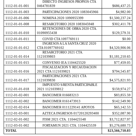
DIRECTO INGRESOS PROPIOS CTA
1112-01-01-001
0464781839
$686,437.25
1112-01-01-003
PARTICIPACIONES 2020 1083045966
$4,982.00
1112-01-01-006
NOMINA 2020 1090955399
$1,500,237.24
1112-01-01-008
RESARCITORIO 2020 1083045948
$302,411.78
RETENCIONES DE OBRA 2020 CTA.
1112-01-01-010
01090955438
$129,579.31
1112-01-01-011
COVID CTA 1097769111
$0.00
INGRESOS A LA SANTA CRUZ 2020
1112-01-01-012
CTA 01097769102
$4,520,906.06
RESARCITORIO 2021 CTA.
1112-01-01-014
1121039803
$1,181,210.65
1112-01-01-015
CONVENIO IEA 1104425520
$77,459.05
FISCALIZACION Y RECAUDACION
1112-01-01-016
2021 CTA 1121039821
$794,545.87
PARTICIPACIONES 2021 CTA
1112-01-01-017
1121039830
$4,575,821.93
IMPUESTO S/RENTA PARTICIPABLE
1112-01-01-018
2021 1121039812
$159,974.27
1112-01-02-001
BANCOMER 016683213
$83,855.59
1112-01-02-002
BANCOMER 0161473913
$142,549.90
1112-01-02-014
BANCOMER 0111229141 APOYOS
$65,142.53
1112-01-03-001
AZTECA INGRESOS 01720120293400
$352,087.90
1112-02-01-002
FISM 2021 CTA. 1104425548
$3,712,827.97
1112-03-01-002
FORTAMUN 2021 CTA. 1104425539
$5,276,680.73
TOTAL
$23,566,710.03