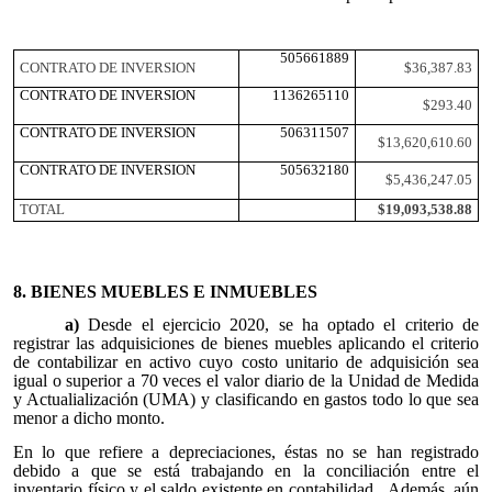
505661889
CONTRATO DE INVERSION
$36,387.83
CONTRATO DE INVERSION
1136265110
$293.40
CONTRATO DE INVERSION
506311507
$13,620,610.60
CONTRATO DE INVERSION
505632180
$5,436,247.05
TOTAL
$19,093,538.88
8. BIENES MUEBLES E INMUEBLES
a)
Desde el ejercicio 2020, se ha optado el criterio de
registrar las adquisiciones de bienes muebles aplicando el criterio
de contabilizar en activo cuyo costo unitario de adquisición sea
igual o superior a 70 veces el valor diario de la Unidad de Medida
y Actualialización (UMA) y clasificando en gastos todo lo que sea
menor a dicho monto.
En lo que refiere a depreciaciones, éstas no se han registrado
debido a que se está trabajando en la conciliación entre el
inventario físico y el saldo existente en contabilidad. Además, aún