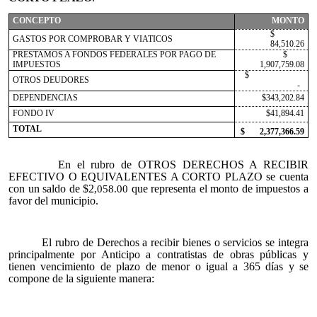
CONCEPTO
MONTO
$
GASTOS POR COMPROBAR Y VIATICOS
84,510.26
PRESTAMOS A FONDOS FEDERALES POR PAGO DE
$
IMPUESTOS
1,907,759.08
$
OTROS DEUDORES
-
DEPENDENCIAS
$343,202.84
FONDO IV
$41,894.41
TOTAL
$ 2,377,366.59
En el rubro de OTROS DERECHOS A RECIBIR
EFECTIVO O EQUIVALENTES A CORTO PLAZO se cuenta
con un saldo de $2
que representa el monto de impuestos a
,058.00
favor del municipio.
El rubro de Derechos a recibir bienes o servicios se integra
principalmente por Anticipo a contratistas de obras públicas y
tienen vencimiento de plazo de menor o igual a 365 días y se
compone de la siguiente manera: