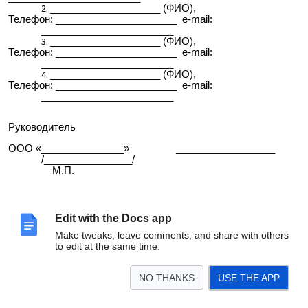
____________________ (ФИО),
Телефон: ______________________ e-mail:
________________________
____________________ (ФИО),
Телефон: ______________________ e-mail:
________________________
____________________ (ФИО),
Телефон: ______________________ e-mail:
________________________
Руководитель
ООО «_______________» __________________
/________________/
М.П.
Edit with the Docs app
Make tweaks, leave comments, and share with others
to edit at the same time.
NO THANKS
USE THE APP