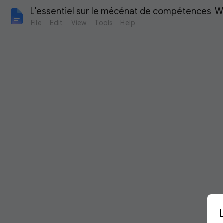
L'essentiel sur le mécénat de compétences  W
File
Edit
View
Tools
Help