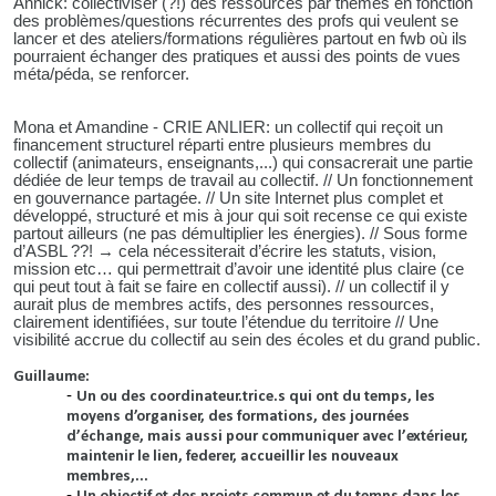
Annick: collectiviser (?!) des ressources par thèmes en fonction
des problèmes/questions récurrentes des profs qui veulent se
lancer et des ateliers/formations régulières partout en fwb où ils
pourraient échanger des pratiques et aussi des points de vues
méta/péda, se renforcer.
Mona et Amandine - CRIE ANLIER: un collectif qui reçoit un
financement structurel réparti entre plusieurs membres du
collectif (animateurs, enseignants,...) qui consacrerait une partie
dédiée de leur temps de travail au collectif. // Un fonctionnement
en gouvernance partagée. // Un site Internet plus complet et
développé, structuré et mis à jour qui soit recense ce qui existe
partout ailleurs (ne pas démultiplier les énergies). // Sous forme
d’ASBL ??! → cela nécessiterait d’écrire les statuts, vision,
mission etc… qui permettrait d’avoir une identité plus claire (ce
qui peut tout à fait se faire en collectif aussi). // un collectif il y
aurait plus de membres actifs, des personnes ressources,
clairement identifiées, sur toute l’étendue du territoire // Une
visibilité accrue du collectif au sein des écoles et du grand public.
Guillaume:
Un ou des coordinateur.trice.s qui ont du temps, les
moyens d’organiser, des formations, des journées
d’échange, mais aussi pour communiquer avec l’extérieur,
maintenir le lien, federer, accueillir les nouveaux
membres,...