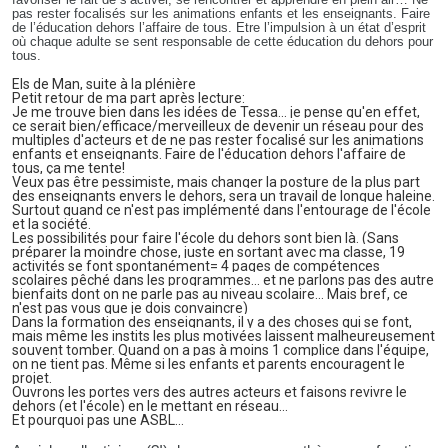
pas rester focalisés sur les animations enfants et les enseignants. Faire
de l’éducation dehors l’affaire de tous. Etre l’impulsion à un état d’esprit
où chaque adulte se sent responsable de cette éducation du dehors pour
tous.
Els de Man, suite à la plénière
Petit retour de ma part après lecture:
Je me trouve bien dans les idées de Tessa... je pense qu'en effet,
ce serait bien/efficace/merveilleux de devenir un réseau pour des
multiples d'acteurs et de ne pas rester focalisé sur les animations
enfants et enseignants. Faire de l'éducation dehors l'affaire de
tous, ça me tente!
Veux pas être pessimiste, mais changer la posture de la plus part
des enseignants envers le dehors, sera un travail de longue haleine.
Surtout quand ce n'est pas implémenté dans l'entourage de l'école
et la société.
Les possibilités pour faire l'école du dehors sont bien là. (Sans
préparer la moindre chose, juste en sortant avec ma classe, 19
activités se font spontanément= 4 pages de compétences
scolaires pêché dans les programmes... et ne parlons pas des autre
bienfaits dont on ne parle pas au niveau scolaire... Mais bref, ce
n'est pas vous que je dois convaincre)
Dans la formation des enseignants, il y a des choses qui se font,
mais même les instits les plus motivées laissent malheureusement
souvent tomber. Quand on a pas à moins 1 complice dans l'équipe,
on ne tient pas. Même si les enfants et parents encouragent le
projet.
Ouvrons les portes vers des autres acteurs et faisons revivre le
dehors (et l'école) en le mettant en réseau...
Et pourquoi pas une ASBL...