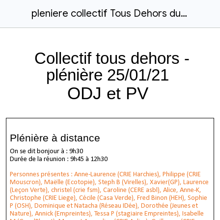
pleniere collectif Tous Dehors du 25 01 21
Collectif tous dehors -
plénière 25/01/21
ODJ et PV
Plénière à distance
On se dit bonjour à : 9h30
Durée de la réunion : 9h45 à 12h30
Personnes présentes : Anne-Laurence (CRIE Harchies), Philippe (CRIE
Mouscron), Maëlle (Ecotopie), Steph B (Virelles), Xavier(GP), Laurence
(Leçon Verte), christel (crie fsm), Caroline (CERE asbl), Alice, Anne-K,
Christophe (CRIE Liege), Cécile (Casa Verde), Fred Binon (HEH), Sophie
P (OSH), Dominique et Natacha (Réseau IDée), Dorothée (Jeunes et
Nature), Annick (Empreintes), Tessa P (stagiaire Empreintes), Isabelle