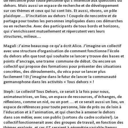
de rencontre pour toute personne qui s’intéresse aux questions du
dehors. Mais aussi un espace de recherche et de développement
sur ces thèmes et ceux qui lui sont liés. Et aussi, rêvons, un pôle
plaidoyer… D’incitation au dehors ! Coupole de rencontre et de
partage pour toutes les personnes impliquées dans ces démarches
ou en recherche. Avec des participants de tous bords et horizons,
qui s’enrichissent mutuellement et répercutent vers leurs
structures, milieux…
Magali :J’aime beaucoup ce qu’a écrit Alice. J’imagine un collectif
avec une structure d’organisation de comment fonctionne l’école
du dehors afin que tout qui souhaite se lancer y trouve des bases et
points d'ancrage, une trame commune de début. Ou encore un
collectif qui propose des formations pour présenter des situations
concrètes, des déroulements, du vécu pour se lancer plus
facilement ! Et j’imagine dans le futur de lancer la communauté
germanophone dans les activités « Tous dehors » !
Steph : Le collectif Tous Dehors, ce serait à la fois pour nous,
animateur.trices, un lieu, un espace de ressources, d’échanges, de
réflexions, comme un nid, ou un port … et ce serait aussi un lieu, un
espace de références pour toute personne, liée de près ou de loin à
l’éducation et à l’animation, et qui cherche à amener le dehors
dans son métier, avec son public (sortons du cadre scolaire!). Le
collectif fonctionnerait avec des groupes de travail, en fonction des
thèmes explorés, et ces GT seraient à géométrie variable (temps,