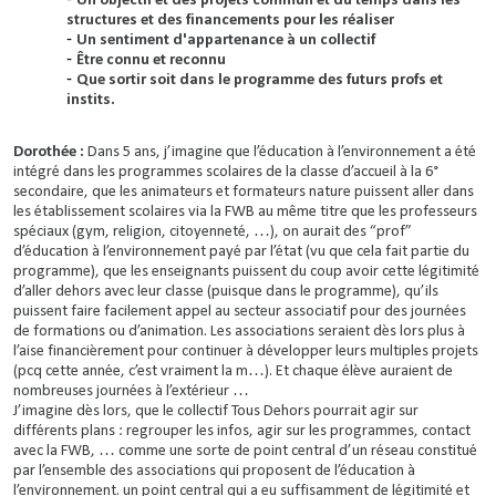
Un objectif et des projets commun et du temps dans les
structures et des financements pour les réaliser
Un sentiment d'appartenance à un collectif
Être connu et reconnu
Que sortir soit dans le programme des futurs profs et
instits.
Dorothée :
Dans 5 ans, j’imagine que l’éducation à l’environnement a été
intégré dans les programmes scolaires de la classe d’accueil à la 6°
secondaire, que les animateurs et formateurs nature puissent aller dans
les établissement scolaires via la FWB au même titre que les professeurs
spéciaux (gym, religion, citoyenneté, …), on aurait des “prof”
d’éducation à l’environnement payé par l’état (vu que cela fait partie du
programme), que les enseignants puissent du coup avoir cette légitimité
d’aller dehors avec leur classe (puisque dans le programme), qu’ils
puissent faire facilement appel au secteur associatif pour des journées
de formations ou d’animation. Les associations seraient dès lors plus à
l’aise financièrement pour continuer à développer leurs multiples projets
(pcq cette année, c’est vraiment la m…). Et chaque élève auraient de
nombreuses journées à l’extérieur …
J’imagine dès lors, que le collectif Tous Dehors pourrait agir sur
différents plans : regrouper les infos, agir sur les programmes, contact
avec la FWB, … comme une sorte de point central d’un réseau constitué
par l’ensemble des associations qui proposent de l’éducation à
l’environnement. un point central qui a eu suffisamment de légitimité et