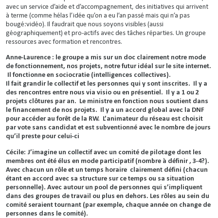
avec un service d’aide et d’accompagnement, des initiatives qui arrivent
à terme (comme hélas l’idée qu’on a eu l’an passé mais qui n’a pas
bougé:vidéo). Il faudrait que nous soyons visibles (aussi
géographiquement) et pro-actifs avec des tâches réparties. Un groupe
ressources avec formation et rencontres.
Anne-Laurence : le groupe a mis sur un doc clairement notre mode
de fonctionnement, nos projets, notre futur idéal sur le site internet.
Il fonctionne en sociocratie (intelligences collectives).
Il fait grandir le collectif et les personnes qui y sont inscrites. Il y a
des rencontres entre nous via visio ou en présentiel. Il y a 1 ou 2
projets clôtures par an. Le ministre en fonction nous soutient dans
le financement de nos projets. Il y a un accord global avec la DNF
pour accéder au forêt de la RW. L’animateur du réseau est choisit
par vote sans candidat et est subventionné avec le nombre de jours
qu’il preste pour celui-ci
Cécile: J’imagine un collectif avec un comité de pilotage dont les
membres ont été élus en mode participatif (nombre à définir , 3-4?).
Avec chacun un rôle et un temps horaire clairement défini (chacun
étant en accord avec sa structure sur ce temps ou sa situation
personnelle). Avec autour un pool de personnes qui s’impliquent
dans des groupes de travail ou plus en dehors. Les rôles au sein du
comité seraient tournant (par exemple, chaque année on change de
personnes dans le comité).