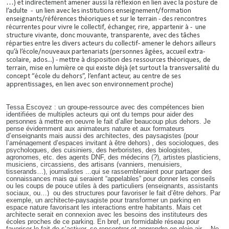
…) et indirectement amener aussi la réflexion en lien avec la posture de
l’adulte - un lien avec les institutions enseignement/formation
enseignants/références théoriques et sur le terrain - des rencontres
récurrentes pour vivre le collectif, échanger, rire, appartenir à - une
structure vivante, donc mouvante, transparente, avec des tâches
réparties entre les divers acteurs du collectif- amener le dehors ailleurs
qu’à l’école/nouveaux partenariats (personnes âgées, accueil extra-
scolaire, ados...) - mettre à disposition des ressources théoriques, de
terrain, mise en lumière ce qui existe déjà (et surtout la transversalité du
concept “école du dehors”, l’enfant acteur, au centre de ses
apprentissages, en lien avec son environnement proche)
Tessa Escoyez : un groupe-ressource avec des compétences bien
identifiées de multiples acteurs qui ont du temps pour aider des
personnes à mettre en oeuvre le fait d’aller beaucoup plus dehors. Je
pense évidemment aux animateurs nature et aux formateurs
d’enseignants mais aussi des architectes, des paysagistes (pour
l’aménagement d’espaces invitant à être dehors) , des sociologues, des
psychologues, des cuisiniers, des herboristes, des biologistes,
agronomes, etc. des agents DNF, des médecins (?), artistes plasticiens,
musiciens, circassiens, des artisans (vanniers, menuisiers,
tisserands…), journalistes ...qui se rassembleraient pour partager des
connaissances mais qui seraient “appelables” pour donner les conseils
ou les coups de pouce utiles à des particuliers (enseignants, assistants
sociaux, ou…) ou des structures pour favoriser le fait d’être dehors. Par
exemple, un architecte-paysagiste pour transformer un parking en
espace nature favorisant les interactions entre habitants. Mais cet
architecte serait en connexion avec les besoins des instituteurs des
écoles proches de ce parking. En bref, un formidable réseau pour
favoriser le fait de s’activer, se rencontrer et apprendre en plein air… Ne