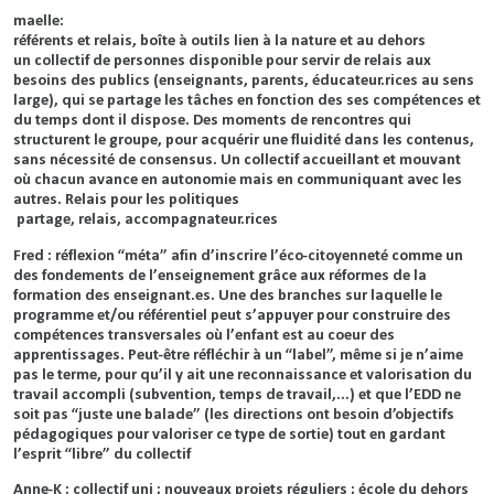
maelle:
référents et relais, boîte à outils lien à la nature et au dehors
un collectif de personnes disponible pour servir de relais aux
besoins des publics (enseignants, parents, éducateur.rices au sens
large), qui se partage les tâches en fonction des ses compétences et
du temps dont il dispose. Des moments de rencontres qui
structurent le groupe, pour acquérir une fluidité dans les contenus,
sans nécessité de consensus. Un collectif accueillant et mouvant
où chacun avance en autonomie mais en communiquant avec les
autres. Relais pour les politiques
partage, relais, accompagnateur.rices
Fred : réflexion “méta” afin d’inscrire l’éco-citoyenneté comme un
des fondements de l’enseignement grâce aux réformes de la
formation des enseignant.es. Une des branches sur laquelle le
programme et/ou référentiel peut s’appuyer pour construire des
compétences transversales où l’enfant est au coeur des
apprentissages. Peut-être réfléchir à un “label”, même si je n’aime
pas le terme, pour qu’il y ait une reconnaissance et valorisation du
travail accompli (subvention, temps de travail,...) et que l’EDD ne
soit pas “juste une balade” (les directions ont besoin d’objectifs
pédagogiques pour valoriser ce type de sortie) tout en gardant
l’esprit “libre” du collectif
Anne-K : collectif uni ; nouveaux projets réguliers ; école du dehors