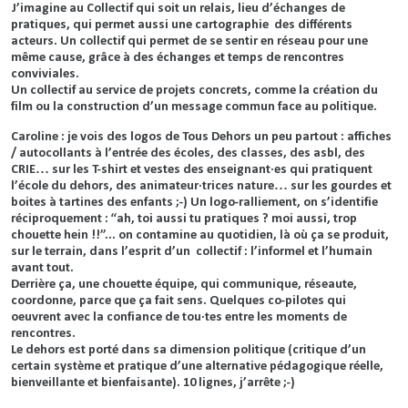
J’imagine au Collectif qui soit un relais, lieu d’échanges de
pratiques, qui permet aussi une cartographie des différents
acteurs. Un collectif qui permet de se sentir en réseau pour une
même cause, grâce à des échanges et temps de rencontres
conviviales.
Un collectif au service de projets concrets, comme la création du
film ou la construction d’un message commun face au politique.
Caroline : je vois des logos de Tous Dehors un peu partout : affiches
/ autocollants à l’entrée des écoles, des classes, des asbl, des
CRIE… sur les T-shirt et vestes des enseignant·es qui pratiquent
l’école du dehors, des animateur·trices nature… sur les gourdes et
boites à tartines des enfants ;-) Un logo-ralliement, on s’identifie
réciproquement : “ah, toi aussi tu pratiques ? moi aussi, trop
chouette hein !!”... on contamine au quotidien, là où ça se produit,
sur le terrain, dans l’esprit d’un collectif : l’informel et l’humain
avant tout.
Derrière ça, une chouette équipe, qui communique, réseaute,
coordonne, parce que ça fait sens. Quelques co-pilotes qui
oeuvrent avec la confiance de tou·tes entre les moments de
rencontres.
Le dehors est porté dans sa dimension politique (critique d’un
certain système et pratique d’une alternative pédagogique réelle,
bienveillante et bienfaisante). 10 lignes, j’arrête ;-)