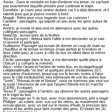
Xavier : Dans le vestiaire en train d’enlever ma tenue, ne sachant
pas exactement laquelle prendre pour continuer le trajet.
Dorothée : je cours pour rentrer dedans car il a déjà démarré, et il
ralentit pour que je puisse monter à bord
Magali : Rétro pour vous regarder tous car curieuse !
Caroline : passagère, qui papote un peu avec les gens autour de
moi
Annick: je monte et descend en alternance avec les autres
collègues-passagers
Natacha : assise près de la fenêtre
Tessa Escoyez : debout dans l’allée à me demander où je vais
m’asseoir et participer.
Guillaume: Passager qui essaie de donner un coup de main au
chauffeur et de temps en temps (mais parfois je m’endors et
donc j’aide pas), je cours à côté du bus en allant dans la même
direction.
Cécile: passager dans le bus, à me demander quelle place à
chacun ( y compris la mienne)
Alice : entre l’avant et l’arrière de notre bus, en écolage/travail
collaboratif/outils “on line” et quelques prises d’initiatives (GT,
rencontres d’automne), beaucoup sur le terrain, moins à l’aise
avec le côté institutionnel, très intéressée de voir les autres bus
“Sortir”, “Réseau école et Nature”, nous ne sommes pas seul sur
la route ! Heureuse de voir que l’aspect théorie est en marche
(CERE, Ecotopie).
Tessa P : passagère à l’arrière, qui observe les autres passagers
et le trajet du bus
Do : passager au ¾ du bus, avec mon abonnement, prêt a réagir
Philippe : au volant, avec vue sur les rétros, au maniement des
essuie-glaces, avec un oeil sur le niveau d’huile, la pression des
pneus et les arrêts pour faire monter des gens. Et toutes les 2h,