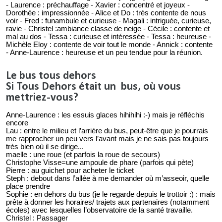
- Laurence : préchauffage - Xavier : concentré et joyeux -
Dorothée : impressionnée - Alice et Do : très contente de nous
voir - Fred : funambule et curieuse - Magali : intriguée, curieuse,
ravie - Christel :ambiance classe de neige - Cécile : contente et
mal au dos - Tessa : curieuse et intéressée - Tessa : heureuse -
Michèle Eloy : contente de voir tout le monde - Annick : contente
- Anne-Laurence : heureuse et un peu tendue pour la réunion.
Le bus tous dehors
Si Tous Dehors était un bus, où vous
mettriez-vous?
Anne-Laurence : les essuis glaces hihihihi :-) mais je réfléchis
encore
Lau : entre le milieu et l’arrière du bus, peut-être que je pourrais
me rapprocher un peu vers l’avant mais je ne sais pas toujours
très bien où il se dirige...
maelle : une roue (et parfois la roue de secours)
Christophe Visse=une ampoule de phare (parfois qui pète)
Pierre : au guichet pour acheter le ticket
Steph : debout dans l’allée à me demander où m’asseoir, quelle
place prendre
Sophie : en dehors du bus (je le regarde depuis le trottoir :) : mais
prête à donner les horaires/ trajets aux partenaires (notamment
écoles) avec lesquelles l’observatoire de la santé travaille.
Christel : Passager