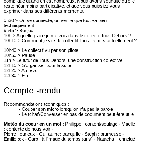
compliqué quand on est nombreux. Nous avons souhaité qu’elle
reste néanmoins participative, et que vous puissiez vous
exprimer dans ses différents moments.
9h30 > On se connecte, on vérifie que tout va bien
techniquement
9h45 > Bonjour !
10h > A quelle place je me vois dans le collectif Tous Dehors ?
10h10 > Comment je vois le collectif Tous Dehors actuellement ?
10h40 > Le collectif vu par son pilote
10h50 > Pause
11h > Le futur de Tous Dehors, une construction collective
12h15 > S’organiser pour la suite
12h25 > Au revoir !
12h30 > Fin
Compte -rendu
Recommandations techniques :
Couper son micro lorsqu’on n’a pas la parole
Le tchat’/Converser en bas de document peut être utile
Météo du coeur en un mot
: Philippe : content/soulagé - Maëlle
: contente de nous voir -
Pierre : curieux - Guillaume: tranquille - Steph : brumeuse -
Emilie :ok - Caro : à l’image du temps (gris) - Natacha : enneigé