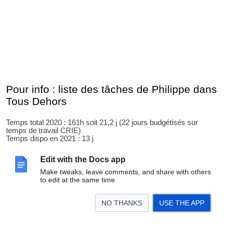
Pour info : liste des tâches de Philippe dans
Tous Dehors
Temps total 2020 : 161h soit 21,2 j (22 jours budgétisés sur
temps de travail CRIE)
Temps dispo en 2021 : 13 j
Pilotage général
Edit with the Docs app
suivi équipes de travail
Make tweaks, leave comments, and share with others
to edit at the same time.
orga plénières
NO THANKS
USE THE APP
Gestion des listes de discussion