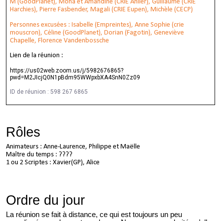
M (GoodPlanet), Mona et Amandine (CRIE Anlier), Guillaume (CRIE
Harchies), Pierre Fasbender, Magali (CRIE Eupen), Michèle (CECP)
Personnes excusées : Isabelle (Empreintes), Anne Sophie (crie
mouscron), Céline (GoodPlanet), Dorian (Fagotin), Geneviève
Chapelle, Florence Vandenbossche
L
ien de la réunion :
https://us02web.zoom.us/j/5982676865?
pwd=M2JIcjQ0N1pBdm95WWpxbXA4SnN0Zz09
ID de réunion : 598 267 6865
Rôles
Animateurs : Anne-Laurence, Philippe et Maëlle
Maître du temps : ????
1 ou 2 Scriptes : Xavier(GP), Alice
Ordre du jour
La réunion se fait à distance, ce qui est toujours un peu