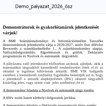
Demo_palyazat_2026_ősz
Demonstrátorok és gyakorlótanárok jelentkezését
várjuk!
A BME Számítástudományi és Információelméleti Tanszéke
demonstrátor
ok jelentkezést várja a
202
6
/202
7
. tanév
őszi
félévére
Bevezetés a számításelméletbe 1., A számítástudomány alapjai,
Valószínűségszámítás, Algoritmusok és gráfok, Deklaratív
programozás és Nyelvek és automaták tárgyakból.
A pályázatra való jelentkezést elsősorban azoknak ajánljuk, akik a
matematikai tárgyaikból kiemelkedő eredményeket értek el és az
oktatást is izgalmas kihívásnak tekintik. BME VIK hallgatók
esetében a kiemelkedő eredmény fogalmába beleértjük azt is, hogy
a jelentkező a tanszék alapképzésben (BSc) oktatott tárgyaiból
kizárólag jeles, vagy szinte csak jeles eredményt ért el.
A demonstrátor feladata a Nyelvek és automaták tárgy esetén:
A félév során íratott zárthelyi dolgozatok javítása.
A demonstrátor feladata a Deklaratív programozás tárgy esetén: