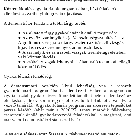
Közreműködés a gyakorlatok megtartásában, házi feladatok
ellenőrzése, zárthelyi dolgozatok javítása.
A demonstrátor feladata a többi tárgy esetén:
Az oktatott tárgy gyakorlatainak önálló megtartása.
Az évközi zárthelyik és (a Valószínűségszámítás és az
Algoritmusok és gráfok tárgy esetén) az írásbeli vizsgák
kijavítása és az eredmények adminisztrálása.
A zárthelyik és az írásbeli vizsgák teremfelügyeletében
való közreműködés.
A szóbeli vizsgák lebonyolításában való technikai jellegű
közreműködés.
Gyakorlótanári lehetőség:
A demonstrátori pozíción kívül lehetőség van a tanszék
gyakorlótanári programjába is jelentkezni.
Ebben a programban
egy tapasztalt gyakorlatvezető mellett tanulhat bele a jelentkező az
oktatásba, a félév során egyre több és több feladatot átvállalva a
vezető tanárától. A gyakorlótanári programban sikeresen teljesítőket
persze később (akár már a 2026/27. tanév második félévében)
szeretnénk önálló gyakorlatvezetői feladatokkal is megbízni, ami
már valódi demonstrátori státusszal is jár.
Jelenleg elsőéves (azaz ősszel a 3. félévüket kezdő hallgatók)