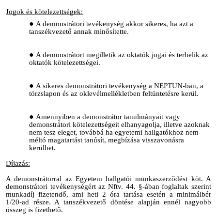
Jogok és kötelezettségek:
A demonstrátori tevékenység akkor sikeres, ha azt a
tanszékvezető annak minősítette.
A demonstrátort megilletik az oktatók jogai és terhelik az
oktatók kötelezettségei.
A sikeres demonstrátori tevékenység a NEPTUN-ban, a
törzslapon és az oklevélmellékletben feltüntetésre kerül.
Amennyiben a demonstrátor tanulmányait vagy
demonstrátori kötelezettségeit elhanyagolja, illetve azoknak
nem tesz eleget, továbbá ha egyetemi hallgatókhoz nem
méltó magatartást tanúsít, megbízása visszavonásra
kerülhet.
Díjazás:
A demonstrátorral az Egyetem hallgatói munkaszerződést köt. A
demonstrátori tevékenységért az Nftv. 44. §-ában foglaltak szerint
munkadíj fizetendő, ami heti 2 óra tartása esetén a minimálbér
1/20-ad része. A
t
anszékvezető döntése alapján ennél nagyobb
összeg is fizethető.