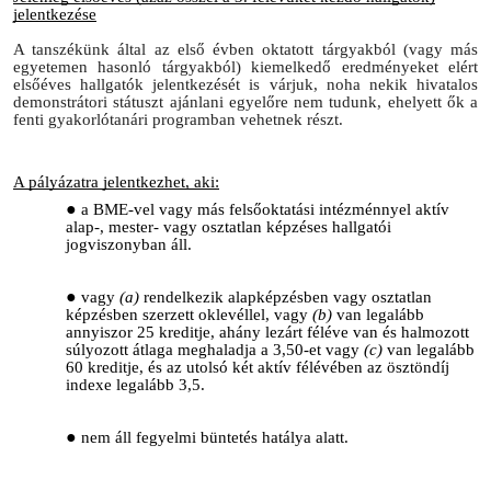
jelentkezése
A tanszékünk által az első évben oktatott tárgyakból (
vagy más
egyetemen hasonló tárgyakból)
kiemelkedő eredményeket elért
elsőéves hallgatók jelentkezését is várjuk, noha nekik hivatalos
demonstrátori státuszt ajánlani egyelőre nem tudunk, ehelyett ők a
fenti gyakorlótanári programban vehetnek részt.
A pályázatra jelentkezhet, aki:
a BME-vel vagy más felsőoktatási intézménnyel aktív
alap-, mester- vagy osztatlan képzéses hallgatói
jogviszonyban áll.
vagy
(a)
rendelkezik alapképzésben vagy osztatlan
képzésben szerzett oklevéllel, vagy
(b)
van legalább
annyiszor 25 kreditje, ahány lezárt féléve van és halmozott
súlyozott átlaga meghaladja a 3,50-et vagy
(c)
van legalább
60 kreditje, és az utolsó két aktív félévében az ösztöndíj
indexe legalább 3,5.
nem áll fegyelmi büntetés hatálya alatt.