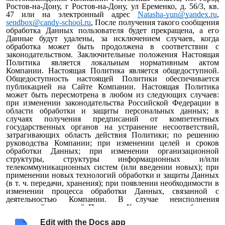
Ростов-на-Дону, г Ростов-на-Дону, ул Еременко, д. 56/3, кв.
47 или на электронный адрес
Natasha-yun@yandex.ru
,
sendbox@candy-school.ru
, После получения такого сообщения
обработка Данных пользователя будет прекращена, а его
Данные будут удалены, за исключением случаев, когда
обработка может быть продолжена в соответствии с
законодательством. Заключительные положения Настоящая
Политика является локальным нормативным актом
Компании. Настоящая Политика является общедоступной.
Общедоступность настоящей Политики обеспечивается
публикацией на Сайте Компании. Настоящая Политика
может быть пересмотрена в любом из следующих случаев:
при изменении законодательства Российской Федерации в
области обработки и защиты персональных данных; в
случаях получения предписаний от компетентных
государственных органов на устранение несоответствий,
затрагивающих область действия Политики; по решению
руководства Компании; при изменении целей и сроков
обработки Данных; при изменении организационной
структуры, структуры информационных и/или
телекоммуникационных систем (или введении новых); при
применении новых технологий обработки и защиты Данных
(в т. ч. передачи, хранения); при появлении необходимости в
изменении процесса обработки Данных, связанной с
деятельностью Компании. В случае неисполнения
положений настоящей Политики Компания и ее работники
несут ответственность в соответствии с действующим
Edit with the Docs app
законодательством Российской Федерации. Контроль