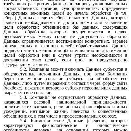
требующих раскрытия Данных по запросу уполномоченных
государственных органов, судопроизводства; определение
конкретных законных целей до начала обработки (в т.ч.
сбора) Данных; ведется сбор только тех Данных, которые
являются необходимыми и достаточными для заявленной
цели обработки; объединение баз данных, содержащих
Данные, обработка которых осуществляется в целях,
несовместимых между собой не допускается; обработка
Данных ограничивается достижением конкретных, заранее
определенных и законных целей; обрабатываемые Данные
подлежат уничтожению или обезличиванию по достижению
целей обработки или в случае утраты необходимости в
достижении этих целей, если иное не предусмотрено
федеральным законом.
5.2. Компания может включать Данные субъектов в
общедоступные источники Данных, при этом Компания
берет письменное согласие субъекта на обработку его
Данных, либо путем выражения согласия через форму сайта
(чекбокс), нажатием которого субъект персональных данных
выражает свое согласие.
5.3. Компания не осуществляет обработку Данных,
касающихся расовой, национальной принадлежности,
политических взглядов, религиозных, философских и иных
убеждений, интимной жизни, членства в общественных
объединениях, в том числе в профессиональных союзах.
5.4. Биометрические Данные (сведения, которые
характеризуют физиологические и биологические
особенности человека, на основании которых можно