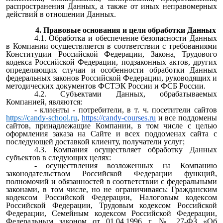
распространения Данных, а также от иных неправомерных
действий в отношении Данных.
4. Правовые основания и цели обработки Данных
4.1. Обработка и обеспечение безопасности Данных
в Компании осуществляется в соответствии с требованиями
Конституции Российской Федерации, Закона, Трудового
кодекса Российской Федерации, подзаконных актов, других
определяющих случаи и особенности обработки Данных
федеральных законов Российской Федерации, руководящих и
методических документов ФСТЭК России и ФСБ России.
4.2. Субъектами Данных, обрабатываемых
Компанией, являются:
- клиенты - потребители, в т. ч. посетители сайтов
https://candy-school.ru
,
https://candy-courses.ru
и все поддомены
сайтов, принадлежащие Компании, в том числе с целью
оформления заказа на Сайте и всех поддоменах сайта c
последующей доставкой клиенту, получатели услуг;
4.3. Компания осуществляет обработку Данных
субъектов в следующих целях:
- осуществления возложенных на Компанию
законодательством Российской Федерации функций,
полномочий и обязанностей в соответствии с федеральными
законами, в том числе, но не ограничиваясь: Гражданским
кодексом Российской Федерации, Налоговым кодексом
Российской Федерации, Трудовым кодексом Российской
Федерации, Семейным кодексом Российской Федерации,
Федеральным законом от 01.04.1996 г. № 27-ФЗ «Об