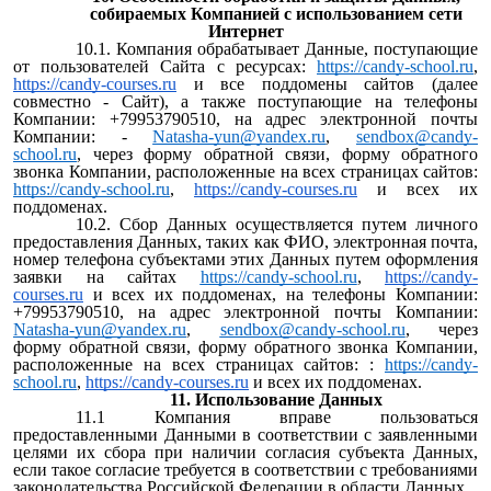
собираемых Компанией с использованием
сети
Интернет
10.1. Компания обрабатывает Данные, поступающие
от пользователей Сайта с ресурсах:
https://candy-school.ru
,
https://candy-courses.ru
и все поддомены сайтов (далее
совместно - Cайт), а также поступающие на телефоны
Компании: +79953790510, на адрес электронной почты
Компании: -
Natasha-yun@yandex.ru
,
sendbox@candy-
school.ru
, через форму обратной связи, форму обратного
звонка Компании, расположенные на всех страницах сайтов:
https://candy-school.ru
,
https://candy-courses.ru
и всех их
поддоменах.
10.2. Сбор Данных осуществляется путем личного
предоставления Данных, таких как ФИО, электронная почта,
номер телефона субъектами этих Данных путем оформления
заявки на сайтах
https://candy-school.ru
,
https://candy-
courses.ru
и всех их поддоменах, на телефоны Компании:
+79953790510, на адрес электронной почты Компании:
Natasha-yun@yandex.ru
,
sendbox@candy-school.ru
, через
форму обратной связи, форму обратного звонка Компании,
расположенные на всех страницах сайтов: :
https://candy-
school.ru
,
https://candy-courses.ru
и всех их поддоменах.
11. Использование Данных
11.1 Компания вправе пользоваться
предоставленными Данными в соответствии с заявленными
целями их сбора при наличии согласия субъекта Данных,
если такое согласие требуется в соответствии с требованиями
законодательства Российской Федерации в области Данных.