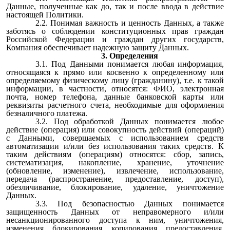
Данные, полученные как до, так и после ввода в действие
настоящей Политики.
2.2. Понимая важность и ценность Данных, а также
заботясь о соблюдении конституционных прав граждан
Российской Федерации и граждан других государств,
Компания обеспечивает надежную защиту Данных.
3. Определения
3.1. Под Данными понимается любая информация,
относящаяся к прямо или косвенно к определенному или
определяемому физическому лицу (гражданину), т.е. к такой
информации, в частности, относятся: ФИО, электронная
почта, номер телефона, данные банковской карты или
реквизиты расчетного счета, необходимые для оформления
безналичного платежа.
3.2. Под обработкой Данных понимается любое
действие (операция) или совокупность действий (операций)
с Данными, совершаемых с использованием средств
автоматизации и/или без использования таких средств. К
таким действиям (операциям) относятся: сбор, запись,
систематизация, накопление, хранение, уточнение
(обновление, изменение), извлечение, использование,
передача (распространение, предоставление, доступ),
обезличивание, блокирование, удаление, уничтожение
Данных.
3.3. Под безопасностью Данных понимается
защищенность Данных от неправомерного и/или
несанкционированного доступа к ним, уничтожения,
изменения, блокирования, копирования, предоставления,