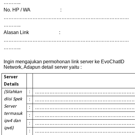
………..
No. HP / WA :
……………………………………………………………………
………..
Alasan Link :
……………………………………………………………………
………..
Ingin mengajukan permohonan link server ke EvoChatID
Network, Adapun detail server yaitu :
Server
Details
……………………………………………………
(Silahkan
:
diisi Spek
……………………………………………………
:
Server
……………………………………………………
:
termasuk
……………………………………………………
:
ipv4 dan
……………………………………………………
:
ipv6)
……………………………………………………
: