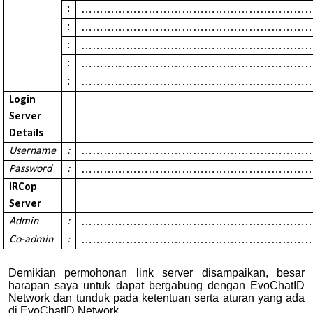
……………………………………………………
:
……………………………………………………
:
……………………………………………………
:
……………………………………………………
:
……………………………………………………
:
Login
Server
Details
……………………………………………………
Username
:
……………………………………………………
Password
:
IRCop
Server
……………………………………………………
Admin
:
……………………………………………………
Co-admin
:
Demikian permohonan link server disampaikan, besar
harapan saya untuk dapat bergabung dengan EvoChatID
Network dan tunduk pada ketentuan serta aturan yang ada
di
EvoChat
ID Network.