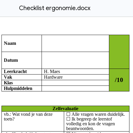
Checklist ergonomie.docx
Naam
Datum
Leerkracht
H. Maes
Vak
Hardware
/
10
Klas
Hulpmiddelen
Zelfevaluatie
vb.: Wat vond je van deze
☐
Alle vragen waren duidelijk.
toets?
☐
Ik begreep de leerstof
volledig en kon de vragen
beantwoorden.