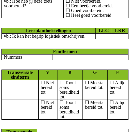
vb.: Hoe heb jij deze toets
☐
Niet voorbereid.
voorbereid?
☐
Een beetje voorbereid.
☐
Goed voorbereid.
☐
Heel goed voorbereid.
Leerplandoelstellingen
LLG
LKR
vb.: Ik kan het begrip logistiek omschrijven.
Eindtermen
Nummers
Transversale
V
B
G
E
eindterm
☐
Niet
☐
Toont
☐
Meestal
☐
Altijd
bereid
soms
bereid tot.
bereid
tot.
bereidheid
tot.
tot.
☐
Niet
☐
Toont
☐
Meestal
☐
Altijd
bereid
soms
bereid tot.
bereid
tot.
bereidheid
tot.
tot.
Transversale