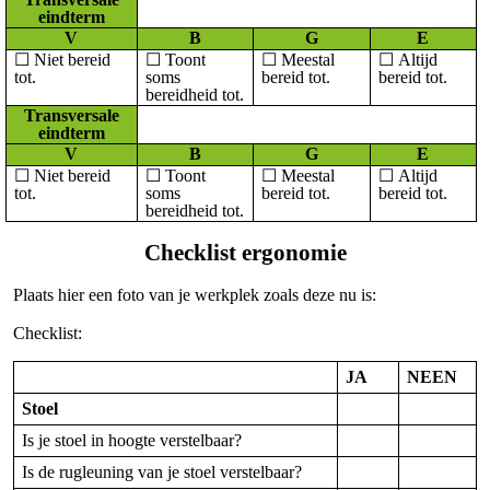
eindterm
V
B
G
E
☐
Niet bereid
☐
Toont
☐
Meestal
☐
Altijd
tot.
soms
bereid tot.
bereid tot.
bereidheid tot.
Transversale
eindterm
V
B
G
E
☐
Niet bereid
☐
Toont
☐
Meestal
☐
Altijd
tot.
soms
bereid tot.
bereid tot.
bereidheid tot.
Checklist ergonomie
Plaats hier een foto van je werkplek zoals deze nu is:
Checklist:
JA
NEEN
Stoel
Is je stoel in hoogte verstelbaar?
Is de rugleuning van je stoel verstelbaar?