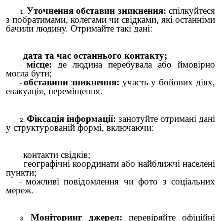
Уточнення обставин зникнення:
спілкуйтеся
з побратимами, колегами чи свідками, які останніми
бачили людину. Отримайте такі дані:
дата та час останнього контакту;
місце:
де людина перебувала або ймовірно
могла бути;
обставини зникнення:
участь у бойових діях,
евакуація, переміщення.
Фіксація інформації:
занотуйте отримані дані
у структурованій формі, включаючи:
контакти свідків;
географічні координати або найближчі населені
пункти;
можливі повідомлення чи фото з соціальних
мереж.
Моніторинг джерел:
перевіряйте офіційні