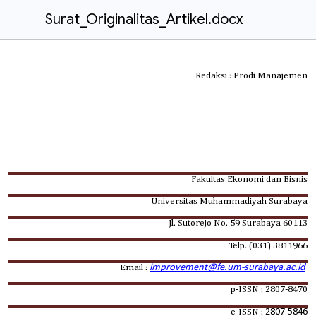
Surat_Originalitas_Artikel.docx
Redaksi : Prodi Manajemen
Fakultas Ekonomi dan Bisnis
Universitas Muhammadiyah Surabaya
Jl. Sutorejo No. 59 Surabaya 60113
Telp. (031) 3811966
improvement@fe.um-surabaya.ac.id
Email :
p-ISSN : 2807-8470
2807-5846
e-ISSN :