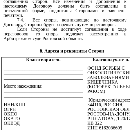
соглашению Сторон. Все изменения и дополнения к
настоящему Договору должны быть составлены в
письменной форме, подписаны Сторонами и заверены
печатями.
7.4. Все споры, возникающие по настоящему
Договору, Стороны будут разрешать путем переговоров.
Если Стороны не достигнут соглашения в ходе
переговоров, то споры подлежат рассмотрению в
Арбитражном суде Ростовской области.
8. Адреса и реквизиты Сторон
Благотворитель
Благополучател
__________________________________
ФОНД БОРЬБЫ С
__________________________________
ОНКОЛОГИЧЕСК
__________________________________
ЗАБОЛЕВАНИЯМИ
КИШЕЧНИКА
Место нахождения: ________________
(КОЛОРЕКТАЛЬН
__________________________________
РАКОМ)
__________________________________
__________________________________
Юридический адрес:
ИНН/КПП
344116, РОССИЯ,
ОГРН
РОСТОВСКАЯ ОБЛ, 
ОКПО
РОСТОВ-НА-ДОНУ, 
ОКАТО
Р ПЛАТОВА, Д 20/17
ОКВЭД
КВ 322
ИНН 6162086605