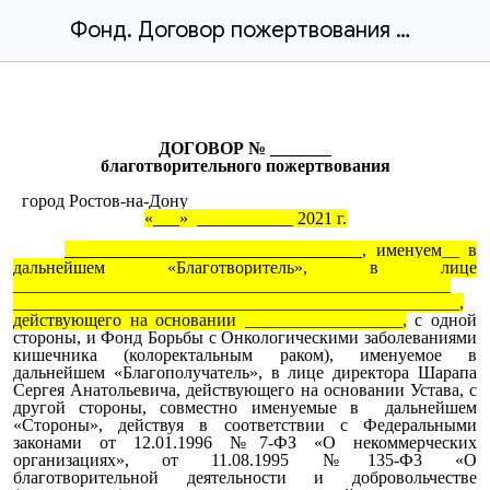
Фонд. Договор пожертвования ЮЛ
ДОГОВОР № _______
благотворительного пожертвования
город Ростов-на-Дону
«___» ___________ 2021 г.
_________________________________
, именуем__ в
дальнейшем «Благотворитель», в лице
__________________________________________________
___________________________________________________,
действующего на основании __________________,
с одной
стороны, и Фонд Борьбы с Онкологическими заболеваниями
кишечника (колоректальным раком), именуемое в
дальнейшем «Благополучатель», в лице директора Шарапа
Сергея Анатольевича, действующего на основании Устава, с
другой стороны, совместно именуемые в дальнейшем
«Стороны», действуя в соответствии с Федеральными
законами от 12.01.1996 №7-ФЗ «О некоммерческих
организациях», от 11.08.1995 №135-Ф3 «О
благотворительной деятельности и добровольчестве