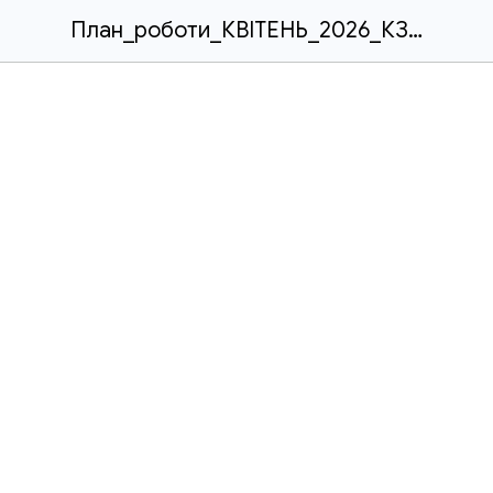
План_роботи_КВІТЕНЬ_2026_КЗПО_ДЮКМЦ_Веснянка_ДОР.docx