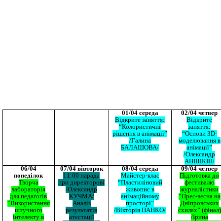
01/04 середа
02/04 четвер
Відкрите заняття:
Відкрите
“Колористичні
заняття:
рішення в анімації”
“Основи 3D-
/Галина
моделювання в
БАЛАШОВА/
анімації”
/Олександр
АНІШКІН/
06/04
07/04 вівторок
08/04 середа
09/04 четвер
понеділок
11:00 нарада
Майстер-клас
Підготовка до
Творча
при директорові
“Пластиліновий
фестивалю
лабораторія
/Олександр
живопис в
журналістики
для педагогів
КУЧМА/
анімаційному
“Прес-весна на
“Використання
Аналіз
просторі”
Дніпровських
штучного
результатів
/Вікторія ПАНКО/
схилах” (фінал)
інтелекту в
атестації
/Ірина