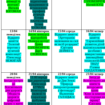
анімації та
педагогічних
СОЛОМОНЧУК
монтажі”
працівників та
Матвій КУЦ/
/Наталія
встановлення
БОГОМАЗ/
тарифних
розрядів
/Тетяна
ПАНЧЕНКО,
Тетяна
ЧУЛКОВА/
13/04
14/04 вівторок
15/04 середа
16/04 четвер
понеділок
Анонс конкурсу
Відкрите заняття:
Відкрите
Відкрите
відеороботи
“Арттерапія:
заняття:
заняття:
“Камера-мотор”
малювання на склі
“Гармонійний
“Золотий
/Ірина
як засіб розрядки”
розвиток дітей
перетин у
СОЛОМОНЧУК,
/Світлана
аудіовізуальним
музичній
Дар’я
ДЕЙНЕГА/
засобами з
композиції”
СТОЯНОВА/
використанням
/Олександр
інноваційних
НЕЖИГАЙ/
технологій (ШІ
TRIZ)”
/Галина
СОЛДАТЕНКО
20/04
21/04 вівторок
22/04 середа
23/04 четвер
понеділок
11:00 нарада
Відкрите заняття
Захід до
Бесіда-зустріч
при директорові
до Дня Землі:
Всесвітнього дн
до
/Олександр
“Природа
книги та
Всесвітнього
КУЧМА/
Дніпропетровщини
авторського
дня здоров’я
Моніторинг
у фотокадрі”
права
“Медіа та
інклюзії та
/Валентина
“Кіно за книгою
здоров’я:
соціалізації
ГАЛАЦЬКА/
від сторінки до
цифровий
здобувачів
екрану”
баланс у житті
освіти категорій
/Світлана