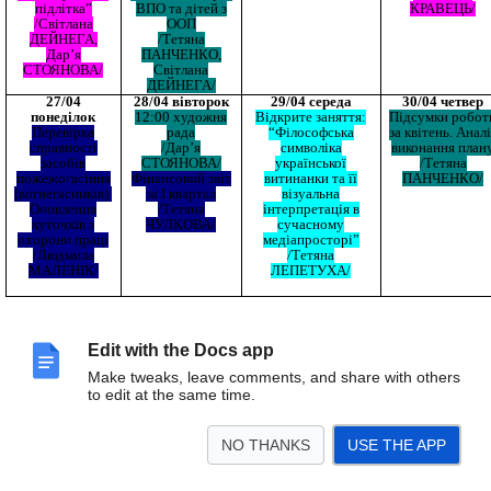
підлітка”
ВПО та дітей з
КРАВЕЦЬ/
/Світлана
ООП
ДЕЙНЕГА,
/Тетяна
Дар’я
ПАНЧЕНКО,
СТОЯНОВА/
Світлана
ДЕЙНЕГА/
27/04
28/04 вівторок
29/04 середа
30/04 четвер
понеділок
12:00 художня
Відкрите заняття:
Підсумки робот
Перевірка
рада
“Філософська
за квітень. Аналі
справності
/Дар’я
символіка
виконання план
засобів
СТОЯНОВА/
української
/Тетяна
пожежогасіння
Фінансовий звіт
витинанки та її
ПАНЧЕНКО/
(вогнегасників).
за І квартал
візуальна
Оновлення
/Тетяна
інтерпретація в
куточків з
ЧУЛКОВА/
сучасному
охорони праці
медіапросторі”
/Людмила
/Тетяна
МАЛЕНІК/
ЛЕПЕТУХА/
Edit with the Docs app
Make tweaks, leave comments, and share with others
to edit at the same time.
NO THANKS
USE THE APP