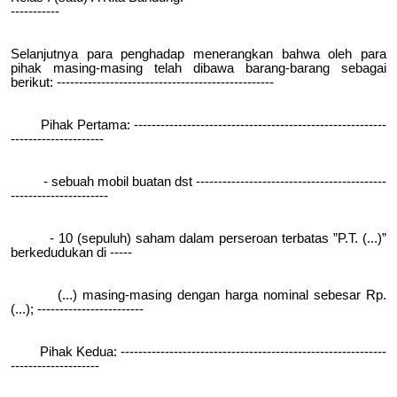
-----------
Selanjutnya para penghadap menerangkan bahwa oleh para
pihak masing-masing telah dibawa barang-barang sebagai
berikut: -------------------------------------------------
Pihak Pertama: ---------------------------------------------------------
---------------------
- sebuah mobil buatan dst -------------------------------------------
----------------------
- 10 (sepuluh) saham dalam perseroan terbatas ”P.T. (...)”
berkedudukan di -----
(...) masing-masing dengan harga nominal sebesar Rp.
(...); ------------------------
Pihak Kedua: ------------------------------------------------------------
--------------------