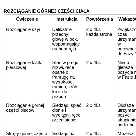
ROZCIĄGANIE GÓRNEJ CZĘŚCI CIAŁA
Ćwiczenie
Instrukcja
Powtórzenia
Wskazó
Rozciąganie szyi
Delikatnie
2 x 40s
Zwiększ
przechyl
każda strona
czas
głowę w bok,
utrzyman
wspomagając
w
ruchem ręki
porównan
do Fazy 
Rozciąganie klatki
Stań w progu
2 x 40s
Nieco
piersiowej
drzwi, ręce
głębsza
oparte o
pozycja n
framugę na
w Fazie 
wysokości
ramion, zrób
krok do
przodu
Rozciąganie górnej
Siedząc, spleć
2 x 40s
Dłuższe
części pleców
dłonie i
utrzyman
wyciągnij ręce
pozycji,
przed siebie
skupieni
oddechu
Skręty górnej części
Siedząc na
2 x 40s
Możesz