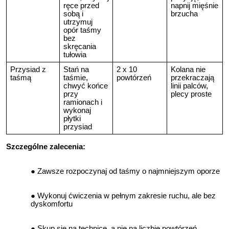
ręce przed
napnij mięśnie
sobą i
brzucha
utrzymuj
opór taśmy
bez
skręcania
tułowia
Przysiad z
Stań na
2 x 10
Kolana nie
taśmą
taśmie,
powtórzeń
przekraczają
chwyć końce
linii palców,
przy
plecy proste
ramionach i
wykonaj
płytki
przysiad
Szczególne zalecenia:
Zawsze rozpoczynaj od taśmy o najmniejszym oporze
Wykonuj ćwiczenia w pełnym zakresie ruchu, ale bez
dyskomfortu
Skup się na technice, a nie na liczbie powtórzeń