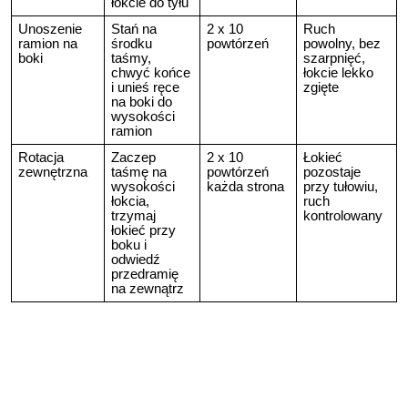
łokcie do tyłu
Unoszenie
Stań na
2 x 10
Ruch
ramion na
środku
powtórzeń
powolny, bez
boki
taśmy,
szarpnięć,
chwyć końce
łokcie lekko
i unieś ręce
zgięte
na boki do
wysokości
ramion
Rotacja
Zaczep
2 x 10
Łokieć
zewnętrzna
taśmę na
powtórzeń
pozostaje
wysokości
każda strona
przy tułowiu,
łokcia,
ruch
trzymaj
kontrolowany
łokieć przy
boku i
odwiedź
przedramię
na zewnątrz