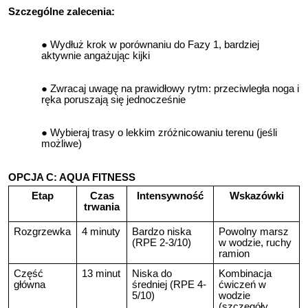
Szczególne zalecenia:
Wydłuż krok w porównaniu do Fazy 1, bardziej
aktywnie angażując kijki
Zwracaj uwagę na prawidłowy rytm: przeciwległa noga i
ręka poruszają się jednocześnie
Wybieraj trasy o lekkim zróżnicowaniu terenu (jeśli
możliwe)
OPCJA C: AQUA FITNESS
Etap
Czas
Intensywność
Wskazówki
trwania
Rozgrzewka
4 minuty
Bardzo niska
Powolny marsz
(RPE 2-3/10)
w wodzie, ruchy
ramion
Część
13 minut
Niska do
Kombinacja
główna
średniej (RPE 4-
ćwiczeń w
5/10)
wodzie
(szczegóły