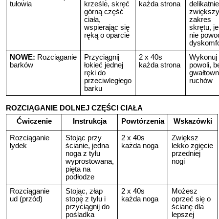
tułowia
krześle, skręć
każda strona
delikatnie
górną część
zwiększ
ciała,
zakres
wspierając się
skrętu, je
ręką o oparcie
nie powo
dyskomfo
NOWE:
Rozciąganie
Przyciągnij
2 x 40s
Wykonuj
barków
łokieć jednej
każda strona
powoli, b
ręki do
gwałtow
przeciwległego
ruchów
barku
ROZCIĄGANIE DOLNEJ CZĘŚCI CIAŁA
Ćwiczenie
Instrukcja
Powtórzenia
Wskazówki
Rozciąganie
Stojąc przy
2 x 40s
Zwiększ
łydek
ścianie, jedna
każda noga
lekko zgięcie
noga z tyłu
przedniej
wyprostowana,
nogi
pięta na
podłodze
Rozciąganie
Stojąc, złap
2 x 40s
Możesz
ud (przód)
stopę z tyłu i
każda noga
oprzeć się o
przyciągnij do
ścianę dla
pośladka
lepszej