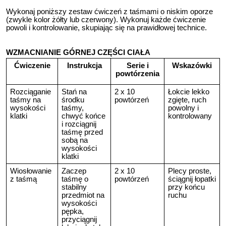
Wykonaj poniższy zestaw ćwiczeń z taśmami o niskim oporze
(zwykle kolor żółty lub czerwony). Wykonuj każde ćwiczenie
powoli i kontrolowanie, skupiając się na prawidłowej technice.
WZMACNIANIE GÓRNEJ CZĘŚCI CIAŁA
Ćwiczenie
Instrukcja
Serie i
Wskazówki
powtórzenia
Rozciąganie
Stań na
2 x 10
Łokcie lekko
taśmy na
środku
powtórzeń
zgięte, ruch
wysokości
taśmy,
powolny i
klatki
chwyć końce
kontrolowany
i rozciągnij
taśmę przed
sobą na
wysokości
klatki
Wiosłowanie
Zaczep
2 x 10
Plecy proste,
z taśmą
taśmę o
powtórzeń
ściągnij łopatki
stabilny
przy końcu
przedmiot na
ruchu
wysokości
pępka,
przyciągnij