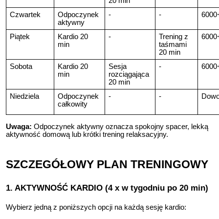
20 min
Czwartek
Odpoczynek
-
-
6000
aktywny
Piątek
Kardio 20
-
Trening z
6000
min
taśmami
20 min
Sobota
Kardio 20
Sesja
-
6000
min
rozciągająca
20 min
Niedziela
Odpoczynek
-
-
Dowo
całkowity
Uwaga:
Odpoczynek aktywny oznacza spokojny spacer, lekką
aktywność domową lub krótki trening relaksacyjny.
SZCZEGÓŁOWY PLAN TRENINGOWY
1. AKTYWNOŚĆ KARDIO (4 x w tygodniu po 20 min)
Wybierz jedną z poniższych opcji na każdą sesję kardio: