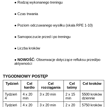
Rodzaj wykonanego treningu
Czas trwania
Poziom odczuwanego wysiłku (skala RPE 1-10)
Samopoczucie przed i po treningu
Liczba kroków
NOWOŚĆ:
Obserwacje dotyczące refluksu przed/po
aktywności
TYGODNIOWY POSTĘP
Tydzień
Cel
Cel
Cel
Cel kroków
kardio
rozciągania
taśmy
Tydzień
4 x 20
3 x 20 min
2 x 15
5500 kroków
4
min
min
dziennie
Tydzień
4 x 20
3 x 20 min
2 x 20
5750 kroków