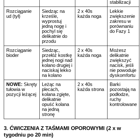
stabilizacji
Rozciąganie
Siedząc na
2 x 40s
Lekkie
ud (tył)
krześle,
każda noga
zwiększenie
wyprostuj
zakresu w
jedną nogę i
porównaniu
pochyl się
do Fazy 1
delikatnie do
przodu
Rozciąganie
Siedząc,
2 x 40s
Możesz
bioder
przełóż kostkę
każda noga
delikatnie
jednej nogi nad
zwiększyć
kolano drugiej i
nacisk, jeśli
naciskaj lekko
nie powoduje
na kolano
dyskomfortu
NOWE:
Skręty
Leżąc na
2 x 40s
Barki
tułowia w
plecach,
każda strona
pozostają na
pozycji leżącej
kolana zgięte,
podłodze,
delikatnie
ruchy
opuść kolana
kontrolowane
na jedną
stronę
3. ĆWICZENIA Z TAŚMAMI OPOROWYMI (2 x w
tygodniu po 20 min)