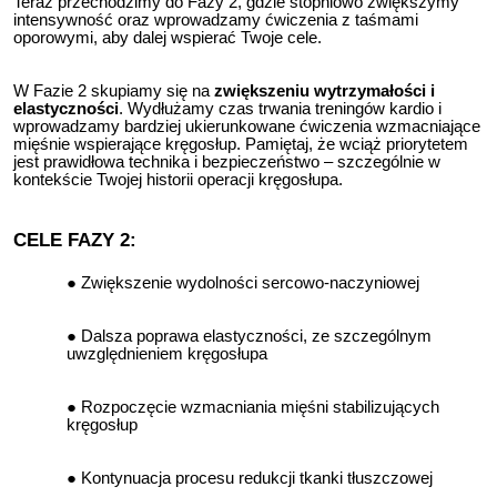
Teraz przechodzimy do Fazy 2, gdzie stopniowo zwiększymy
intensywność oraz wprowadzamy ćwiczenia z taśmami
oporowymi, aby dalej wspierać Twoje cele.
W Fazie 2 skupiamy się na
zwiększeniu wytrzymałości i
elastyczności
. Wydłużamy czas trwania treningów kardio i
wprowadzamy bardziej ukierunkowane ćwiczenia wzmacniające
mięśnie wspierające kręgosłup. Pamiętaj, że wciąż priorytetem
jest prawidłowa technika i bezpieczeństwo – szczególnie w
kontekście Twojej historii operacji kręgosłupa.
CELE FAZY 2:
Zwiększenie wydolności sercowo-naczyniowej
Dalsza poprawa elastyczności, ze szczególnym
uwzględnieniem kręgosłupa
Rozpoczęcie wzmacniania mięśni stabilizujących
kręgosłup
Kontynuacja procesu redukcji tkanki tłuszczowej