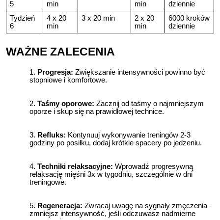
5
min
min
dziennie
Tydzień
4 x 20
3 x 20 min
2 x 20
6000 kroków
6
min
min
dziennie
WAŻNE ZALECENIA
Progresja:
Zwiększanie intensywności powinno być
stopniowe i komfortowe.
Taśmy oporowe:
Zacznij od taśmy o najmniejszym
oporze i skup się na prawidłowej technice.
Refluks:
Kontynuuj wykonywanie treningów 2-3
godziny po posiłku, dodaj krótkie spacery po jedzeniu.
Techniki relaksacyjne:
Wprowadź progresywną
relaksację mięśni 3x w tygodniu, szczególnie w dni
treningowe.
Regeneracja:
Zwracaj uwagę na sygnały zmęczenia -
zmniejsz intensywność, jeśli odczuwasz nadmierne