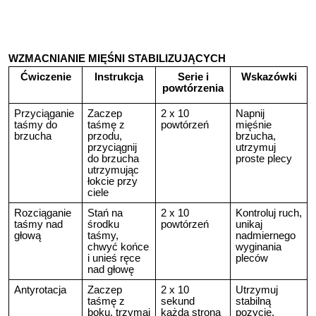
WZMACNIANIE MIĘŚNI STABILIZUJĄCYCH
Ćwiczenie
Instrukcja
Serie i
Wskazówki
powtórzenia
Przyciąganie
Zaczep
2 x 10
Napnij
taśmy do
taśmę z
powtórzeń
mięśnie
brzucha
przodu,
brzucha,
przyciągnij
utrzymuj
do brzucha
proste plecy
utrzymując
łokcie przy
ciele
Rozciąganie
Stań na
2 x 10
Kontroluj ruch,
taśmy nad
środku
powtórzeń
unikaj
głową
taśmy,
nadmiernego
chwyć końce
wyginania
i unieś ręce
pleców
nad głowę
Antyrotacja
Zaczep
2 x 10
Utrzymuj
taśmę z
sekund
stabilną
boku, trzymaj
każda strona
pozycję,