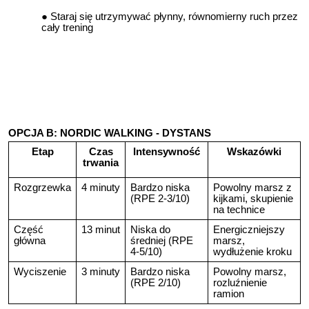
Staraj się utrzymywać płynny, równomierny ruch przez
cały trening
OPCJA B: NORDIC WALKING - DYSTANS
Etap
Czas
Intensywność
Wskazówki
trwania
Rozgrzewka
4 minuty
Bardzo niska
Powolny marsz z
(RPE 2-3/10)
kijkami, skupienie
na technice
Część
13 minut
Niska do
Energiczniejszy
główna
średniej (RPE
marsz,
4-5/10)
wydłużenie kroku
Wyciszenie
3 minuty
Bardzo niska
Powolny marsz,
(RPE 2/10)
rozluźnienie
ramion