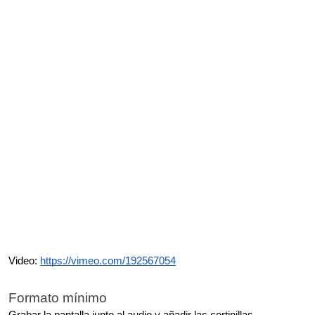
Video:
https://vimeo.com/192567054
Formato mínimo
Grabar la pantalla junto al audio y añadir las cortinillas.