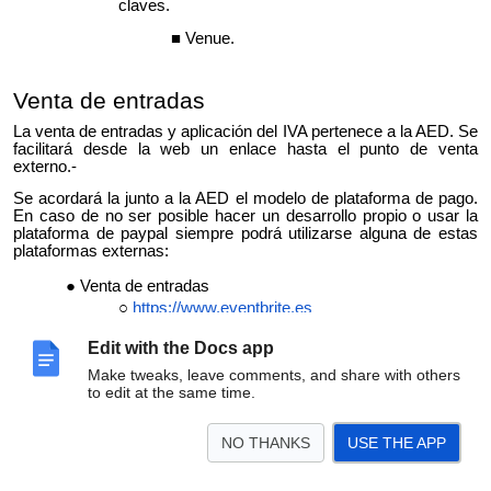
claves.
Venue.
Venta de entradas
La venta de entradas y aplicación del IVA pertenece a la AED. Se
facilitará
desde la web un enlace hasta el punto de venta
externo.-
Se acordará la junto a la AED el modelo de plataforma de pago.
En caso de no ser posible hacer un desarrollo propio o usar la
plataforma de paypal siempre podrá utilizarse alguna de estas
plataformas externas:
Venta de entradas
https://www.eventbrite.es
https://www.eventbrite.es/fees/
Edit with the Docs app
4,50% +0,99 € por entrada vendida. Max
9,95 €
Make tweaks, leave comments, and share with others
to edit at the same time.
10€ - 1,44€
50€ - 3,24€
https://www.ticketea.com
NO THANKS
USE THE APP
http://features.ticketea.com/precios/