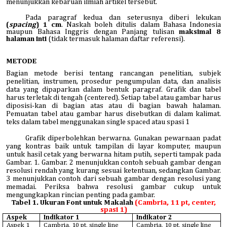
menunjukkan kebaruan ilmiah artikel tersebut
.
Pada paragraf kedua dan seterusnya diberi lekukan
(
spacing
) 1 cm
. Naskah boleh ditulis dalam Bahasa Indonesia
maupun Bahasa Inggris dengan Panjang tulisan
maksimal 8
halaman inti
(tidak termasuk halaman daftar referensi).
METODE
Bagian metode berisi tentang rancangan penelitian, subjek
penelitian, instrumen, prosedur pengumpulan data, dan analisis
data yang dipaparkan dalam bentuk paragraf. Grafik dan tabel
harus terletak di tengah (centered). Setiap tabel atau gambar harus
diposisi-kan di bagian atas atau di bagian bawah halaman.
Pemuatan tabel atau gambar harus disebutkan di dalam kalimat.
teks dalam tabel menggunakan single spaced atau spasi 1
Grafik diperbolehkan berwarna. Gunakan pewarnaan padat
yang kontras baik untuk tampilan di layar komputer, maupun
untuk hasil cetak yang berwarna hitam putih, seperti tampak pada
Gambar. 1. Gambar. 2 menunjukkan contoh sebuah gambar dengan
resolusi rendah yang kurang sesuai ketentuan, sedangkan Gambar.
3 menunjukkan contoh dari sebuah gambar dengan resolusi yang
memadai. Periksa bahwa resolusi gambar cukup untuk
mengungkapkan rincian penting pada gambar.
Tabel 1. Ukuran Font untuk Makalah
(Cambria, 11 pt, center,
spasi 1)
Aspek
Indikator 1
Indikator 2
Aspek 1
Cambria, 10 pt, single line
Cambria, 10 pt, single line