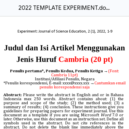
2022 TEMPLATE EXPERIMENT.docx
Experiment: Journal of Science Education, 2 (1), 2022, 1-9
Judul dan Isi Artikel Menggunakan
Jenis Huruf
Cambria (20 pt)
Penulis pertama*, Penulis Kedua, Penulis Ketiga
→
(Font:
Cambria 11pt)
Institusi/Afiliasi Penulis, Negara
*Penulis korespondensi, E-mail:
xxxx@xxxx.xxx
→
Cantumkan email
penulis korespondensi saja
Abstract:
Please write the abstract in English and or in Bahasa
Indonesia max 250 words. Abstract contains about: (1) the
purpose and scope of the study; (2) the method used; (3) a
summary of results; (4) conclusion. These instructions give you
guidelines for preparing papers for experiment journal
.
Use this
document as a template if you are using Microsoft
Word
7.0 or
later. Otherwise, use this document as an instruction set. Define all
symbols used in the abstract. Do not cite references in the
abstract. Do not delete the blank line immediately above the