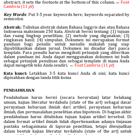
abstract; it sets the footnote at the bottom of this column.→
Font
Cambria (11
pt
)
Key Words
:
Put 3-5 your keywords here; keywords separated by
semicolon
Abstrak:
Tuliskan abstrak dalam Bahasa Inggris dan atau Bahasa
Indonesia maksimum 250 kata. Abstrak berisi tentang: (1) tujuan
dan ruang lingkup penelitian; (2) metode yang digunakan; (3)
ringkasan hasil; (4) simpulan. Dokumen ini merupakan format
panduan bagi penulis untuk menulis makalah yang siap
dipublikasikan dalam jurnal. Dokumen ini disadur dari pasca
template. Para penulis harus mengikuti petunjuk yang diberikan
dalam panduan ini. Anda dapat menggunakan dokumen ini baik
sebagai petunjuk penulisan dan sebagai template di mana Anda
dapat mengetik teks Anda sendiri. →
Font Cambria (11
pt
)
Kata kunci:
Letakkan 3-5 kata kunci Anda di sini; kata kunci
dipisahkan dengan tanda titik koma
PENDAHULUAN
Pendahuluan harus berisi (secara berurutan) latar belakang
umum, kajian literatur terdahulu (state of the art) sebagai dasar
pernyataan kebaruan ilmiah dari artikel, pernyataan kebaruan
ilmiah, dan permasalahan penelitian atau hipotesis. Di bagian akhir
pendahuluan harus dituliskan tujuan kajian artikel tersebut. Di
dalam format artikel ilmiah tidak diperkenankan adanya tinjauan
pustaka sebagaimana di laporan penelitian, tetapi diwujudkan
dalam bentuk kajian literatur terdahulu (state of the art) untuk