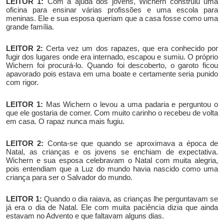
LEITOR 1:
Com a ajuda dos jovens, Wichern construiu uma
oficina para ensinar várias profissões e uma escola para
meninas. Ele e sua esposa queriam que a casa fosse como uma
grande família.
LEITOR 2:
Certa vez um dos rapazes, que era conhecido por
fugir dos lugares onde era internado, escapou e sumiu. O próprio
Wichern foi procurá-lo. Quando foi descoberto, o garoto ficou
apavorado pois estava em uma boate e certamente seria punido
com rigor.
LEITOR 1:
Mas
Wichern o levou a uma padaria e perguntou o
que ele gostaria de comer. Com muito carinho o recebeu de volta
em casa. O rapaz nunca mais fugiu.
LEITOR 2:
Conta-se que quando se aproximava a época de
Natal, as crianças e os jovens se enchiam de expectativa.
Wichern e sua esposa celebravam o Natal com muita alegria,
pois entendiam que a Luz do mundo havia nascido como uma
criança para ser o Salvador do mundo.
LEITOR 1:
Quando o dia raiava, as crianças lhe perguntavam se
já era o dia de Natal. Ele com muita paciência dizia que ainda
estavam no Advento e que faltavam alguns dias.