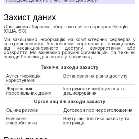
передача даних не є частиною договору.
Захист даних
Дані, які ми збираємо, зберігаються на серверах Google
(США, ЄС).
Ми захищаємо інформацію на комп'ютерних серверах у
контрольованому безпечному середовищі, захищеному
від несанкціонованого доступу, використання або
розкриття. Ми вживаємо розумні організаційні та технічні
заходи безпеки для захисту, наприклад:
Технічні заходи захисту
Аутентифікація
Встановлення рівнів доступу
користувачів
Журнал змін
Інструменти шифрування та
персональних даних
дешифрування
Організаційні заходи захисту
Оцінка ризиків
Договори про нерозголошення
Навчання
Внутрішні політики захисту та
співробітників
інструкції