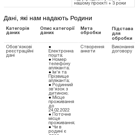
нашому проєкті + 3 роки
Дані, які нам надають Родини
Категорія
Опис категорії
Мета
Підстава
даних
даних
обробки
для
обробки
Обовʼязкові
Створення
Виконання
реєстраційні
Електронна
анкети
договору
дані
пошта;
Номер
телефону
апліканта;
Імʼя та
Прізвище
апліканта;
Родинний
звʼязок з
дитиною;
Місце
проживання
до
24.02.2022
Поточне
місце
проживання;
Чи в
родині є