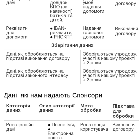
дані
довідок
умов
договору
ВПО (за
надання
наявності)
допомоги
батьків та
дітей.
Реквізити
IBAN-
Надання
Виконання
для
реквізити;
грошової
договору
допомоги
РНОКПП.
допомоги
Зберігання даних
Дані, які обробляються на
Зберігаються упродовж
підставі виконання договору
участі в нашому проєкті
+ 3 роки
Дані, які обробляються на
Зберігаються упродовж
підставі законного інтересу
участі в нашому проєкті
+ 3 роки
Дані, які нам надають Спонсори
Категорія
Опис категорії
Мета
Підстава
даних
даних
обробки
для
обробки
Реєстраційні
Повне Ім’я;
Реєстрація
Виконання
дані
користувача
договору
Електронна
пошта;