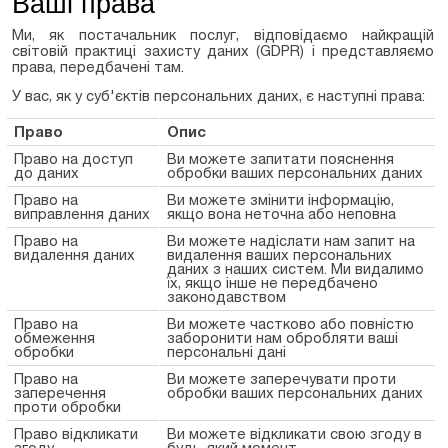
Ваші права
Ми, як постачальник послуг, відповідаємо найкращій
світовій практиці захисту даних (GDPR) і представляємо
права, передбачені там.
У вас, як у суб'єктів персональних даних, є наступні права:
Право
Опис
Право на доступ
Ви можете запитати пояснення
до даних
обробки ваших персональних даних
Право на
Ви можете змінити інформацію,
виправлення даних
якщо вона неточна або неповна
Право на
Ви можете надіслати нам запит на
видалення даних
видалення ваших персональних
даних з наших систем. Ми видалимо
їх, якщо інше не передбачено
законодавством
Право на
Ви можете частково або повністю
обмеження
заборонити нам обробляти ваші
обробки
персональні дані
Право на
Ви можете заперечувати проти
заперечення
обробки ваших персональних даних
проти обробки
Право відкликати
Ви можете відкликати свою згоду в
згоду
будь-який момент