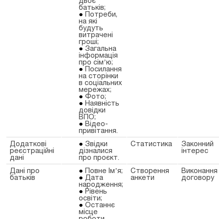
двоє
батьків;
Потреби,
на які
будуть
витрачені
гроші;
Загальна
інформація
про сімʼю;
Посилання
на сторінки
в соціальних
мережах;
Фото;
Наявність
довідки
ВПО;
Відео-
привітання.
Додаткові
Звідки
Статистика
Законний
реєстраційні
дізналися
інтерес
дані
про проєкт.
Дані про
Повне Імʼя;
Створення
Виконання
батьків
Дата
анкети
договору
народження;
Рівень
освіти;
Останнє
місце
роботи.