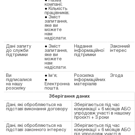
Назва
компанії;
Кількість
працівників;
Зміст
запитання,
яке ви
можете
нам
надіслати.
Дані запиту
Зміст
Надання
Законний
до служби
запитання,
інформаційної
інтерес
підтримки
яке ви
підтримки
можете
нам
надіслати.
Ви
Імʼя;
Розсилка
Згода
підписалися
інформаційних
на нашу
Електронна
матеріалів
розсилку
пошта.
Зберігання даних
Дані, які обробляються на
Зберігаються під час
підставі виконання договору
комунікації + 6 місяців АБО
упродовж участі в нашому
проєкті + 3 роки
Дані, які обробляються на
Зберігаються під час
підставі законного інтересу
комунікації + 6 місяців АБО
під упродовж участі в