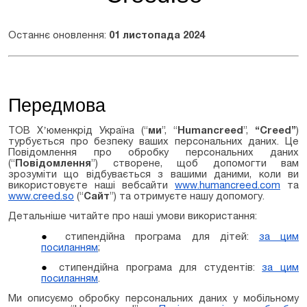
Останнє оновлення:
01 листопада 2024
Передмова
ТОВ Хʼюменкрід Україна
(“
ми
”, “
Humancreed
”,
“Creed”
)
турбується про безпеку ваших персональних даних. Це
Повідомлення про обробку персональних даних
(“
Повідомлення
”) створене, щоб допомогти вам
зрозуміти що відбувається з вашими даними, коли ви
використовуєте наші вебсайти
www.humancreed.com
та
www.creed.so
(“
Сайт
”) та отримуєте нашу допомогу.
Детальніше читайте про наші у
мови використання:
стипендійна програма для дітей:
за цим
посиланням
;
стипендійна програма для студентів:
за цим
посиланням
.
Ми описуємо обробку персональних даних у мобільному