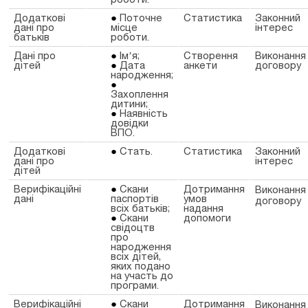
Додаткові
Поточне
Статистика
Законний
дані про
місце
інтерес
батьків
роботи.
Дані про
Імʼя;
Створення
Виконання
дітей
Дата
анкети
договору
народження;
Захоплення
дитини;
Наявність
довідки
ВПО.
Додаткові
Стать.
Статистика
Законний
дані про
інтерес
дітей
Верифікаційні
Скани
Дотримання
Виконання
дані
паспортів
умов
договору
всіх батьків;
надання
Скани
допомоги
свідоцтв
про
народження
всіх дітей,
яких подано
на участь до
програми.
Верифікаційні
Скани
Дотримання
Виконання