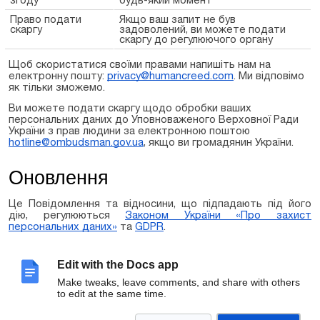
Право подати
Якщо ваш запит не був
скаргу
задоволений, ви можете подати
скаргу до регулюючого органу
Щоб скористатися своїми правами напишіть нам на
електронну пошту:
privacy@humancreed.com
. Ми відповімо
як тільки
зможемо
.
Ви можете подати скаргу щодо обробки ваших
персональних даних до Уповноваженого Верховної Ради
України з прав людини за електронною поштою
hotline@ombudsman.gov.ua
, якщо ви громадянин України.
Оновлення
Це Повідомлення та відносини, що підпадають під його
дію, регулюються
Законом України «Про захист
персональних даних»
та
GDPR
.
Існуюче законодавство та вимоги щодо обробки
персональних даних можуть бути змінені. У цьому випадку
Edit with the Docs app
ми опублікуємо нову версію Повідомлення на нашому Сайті.
Make tweaks, leave comments, and share with others
Якщо будуть внесені значні суттєві зміни, які впливають на
to edit at the same time.
вашу приватність і конфіденційність, ми повідомимо вас,
відобразивши інформацію на головній сторінці нашого