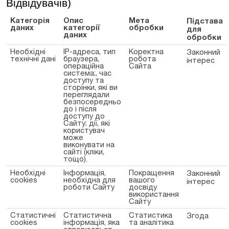
Відвідувачів)
Категорія
Опис
Мета
Підстава
даних
категорії
обробки
для
даних
обробки
Необхідні
IP-адреса, тип
Коректна
Законний
технічні дані
браузера,
робота
інтерес
операційна
Сайта
система;, час
доступу та
сторінки, які ви
переглядали
безпосередньо
до і після
доступу до
Сайту; дії, які
користувач
може
виконувати на
сайті (кліки,
тощо).
Необхідні
Інформація,
Покращення
Законний
cookies
необхідна для
вашого
інтерес
роботи Сайту
досвіду
використання
Сайту
Статистичні
Статистична
Статистика
Згода
cookies
інформація, яка
та аналітика