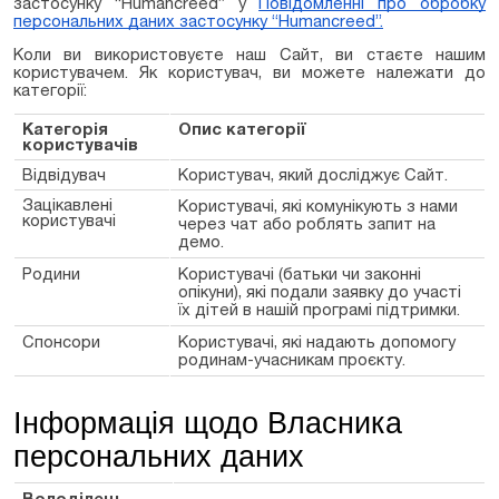
застосунку “Humancreed” у
Повідомленні про обробку
персональних даних застосунку “Humancreed”
.
Коли ви використовуєте
наш
Сайт, ви стаєте нашим
користувачем. Як користувач, ви можете належати до
категорії:
Категорія
Опис категорії
користувачів
Відвідувач
Користувач, який досліджує Сайт.
Зацікавлені
Користувачі, які комунікують з нами
користувачі
через чат або роблять запит на
демо.
Родини
Користувачі (батьки чи законні
опікуни), які подали заявку до участі
їх дітей в нашій програмі підтримки.
Спонсори
Користувачі, які надають допомогу
родинам-учасникам проєкту.
Інформація щодо Власника
персональних даних
Володілець