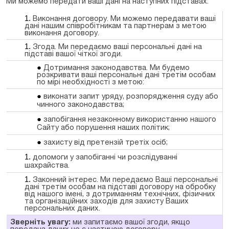
Ми можемо передати ваші дані на наступних підставах:
Виконання договору. Ми можемо передавати ваші
дані нашим співробітникам та партнерам з метою
виконання договору.
Згода. Ми передаємо ваші персональні дані на
підставі вашої чіткої згоди.
Дотримання законодавства. Ми будемо
розкривати ваші персональні дані третім особам
по мірі необхідності з метою:
виконати запит уряду, розпорядження суду або
чинного законодавства;
запобігання незаконному використанню нашого
Сайту або порушення наших політик;
захисту від претензій третіх осіб;
допомоги у запобіганні чи розслідуванні
шахрайства.
Законний інтерес. Ми передаємо Ваші персональні
дані третім особам на підставі договору на обробку
від нашого імені, з дотриманням технічних, фізичних
та організаційних заходів для захисту Ваших
персональних даних.
Зверніть увагу:
ми запитаємо вашої згоди, якщо