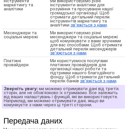
Інструменти
Ми використовуємо різні
маркетингу та
інструменти аналітики для
аналітики
розуміння та просування нашої
громадської організації. Щоб
отримати детальний перелік
інструментів маркетингу та
аналітики
зв'яжіться з нами
.
Месенджери та
Ми використовуємо різні
соціальні мережі
месенджери та соціальні мережі
щоб комунікувати з вами зручними
для вас способами. Щоб отримати
детальний перелік месенджерів
зв'яжіться з нами
.
Платіжні
Ми користуємося послугами
провайдери
платіжних провайдерів для
організації нашої роботи та
підтримки нашого благодійного
фонду. Щоб отримати детальний
перелік банків
зв'яжіться з нами
.
Зверніть увагу:
ми можемо отримувати дані від третіх
сторін, але не обов’язково їх отримаємо. Все залежить
від ваших налаштувань і функцій, які ви використовуєте.
Наприклад, ми можемо отримувати дані, якщо ви
комунікуєте з нами через ці треті сторони.
Передача даних