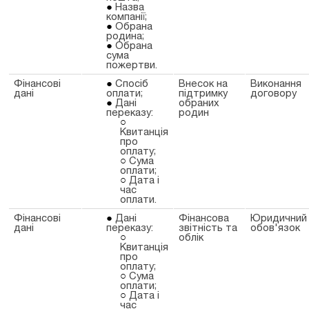
Назва
компанії;
Обрана
родина;
Обрана
сума
пожертви.
Фінансові
Спосіб
Внесок на
Виконання
дані
оплати;
підтримку
договору
Дані
обраних
переказу:
родин
Квитанція
про
оплату;
Сума
оплати;
Дата і
час
оплати.
Фінансові
Дані
Фінансова
Юридичний
дані
переказу:
звітність та
обов'язок
облік
Квитанція
про
оплату;
Сума
оплати;
Дата і
час