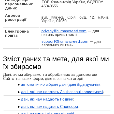
ТОВ Хʼюменкрід Україна, ЄДРПОУ
персональних
45040656
даних
Адреса
вул. Іллєнка Юрія, буд. 12, м.Київ,
реєстрації
Україна, 04050
privacy@humancreed.com
— для
Електронна
питань приватності
пошта
support@humancreed.com
— для
загальних питань
Зміст даних та мета, для якої ми
їх збираємо
Дані, які ми збираємо та обробляємо за допомогою
Сайта
та наших форм, діляться на категорії:
автоматично зібрані дані (дані Відвідувачів)
;
дані, які нам
надают
ь Зацікавлені користувачі
;
дані, які нам
надают
ь Родини
;
дані, які нам надають Спонсори
;