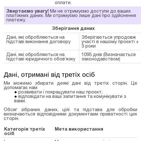
оплати.
Звертаємо увагу!
Ми не отримуємо доступи до ваших
платіжних даних. Ми отримуємо лише дані про здійснення
платежу.
Зберігання даних
Дані, які обробляються на
Зберігаються упродовж
підставі виконання договору
участі в нашому проєкті +
3 роки
Дані, які обробляються на
1095 днів (Визначається
підставі юридичного обов’язку
законодавством)
Дані, отримані від третіх осіб
Ми можемо збирати деякі дані від третіх сторін. Це
допомагає нам:
розвивати і покращувати наш проєкт;
відповідати на ваші запитання та комунікувати з
вами.
Обсяг зібраних даних, цілі та підстава для обробки
визначаються відповідними документами приватності цих
сторін.
Категорія третіх
Мета використання
осіб