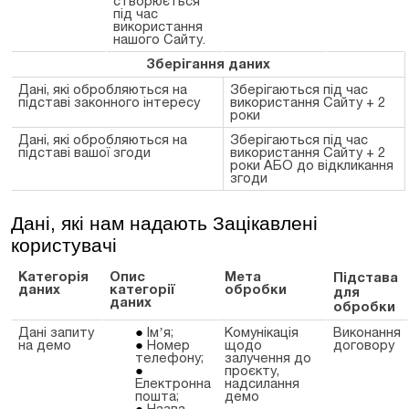
створюється
під час
використання
нашого
Сайту.
Зберігання даних
Дані, які обробляються на
Зберігаються під час
підставі законного інтересу
використання Сайту + 2
роки
Дані, які обробляються на
Зберігаються під час
підставі вашої згоди
використання Сайту + 2
роки АБО до відкликання
згоди
Дані, які нам надають Зацікавлені
користувачі
Категорія
Опис
Мета
Підстава
даних
категорії
обробки
для
даних
обробки
Дані запиту
Імʼя;
Комунікація
Виконання
на демо
Номер
щодо
договору
телефону;
залучення до
проєкту,
Електронна
надсилання
пошта;
демо