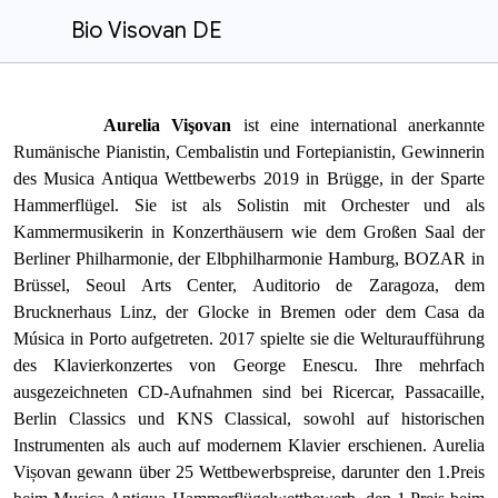
Bio Visovan DE
Aurelia Vişovan
ist eine international anerkannte
Rumänische Pianistin, Cembalistin und Fortepianistin, Gewinnerin
des
Musica Antiqua Wettbewerbs 2019 in Brügge, in der Sparte
Hammerflügel. Sie ist als Solistin mit Orchester und als
Kammermusikerin in Konzerthäusern wie dem Großen Saal der
Berliner Philharmonie, der Elbphilharmonie Hamburg, BOZAR in
Brüssel, Seoul Arts Center, Auditorio de Zaragoza, dem
Brucknerhaus Linz, der Glocke in Bremen oder dem Casa da
Música in Porto aufgetreten. 2017 spielte sie die Welturaufführung
des Klavierkonzertes von George Enescu. Ihre mehrfach
ausgezeichneten CD-Aufnahmen sind bei Ricercar, Passacaille,
Berlin Classics und KNS Classical, sowohl auf historischen
Instrumenten als auch auf modernem Klavier erschienen. Aurelia
Vișovan gewann über 25 Wettbewerbspreise, darunter den 1.Preis