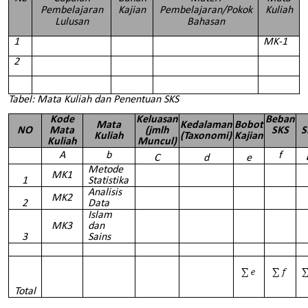
Pembelajaran
Kajian
Pembelajaran/Pokok
Kuliah
Lulusan
Bahasan
1
MK-1
2
Tabel: Mata Kuliah dan Penentuan SKS
Kode
Keluasan
Beban
Mata
Kedalaman
Bobot
NO
Mata
(jmlh
SKS
S
Kuliah
(Taxonomi)
Kajian
Kuliah
Muncul)
A
b
f
C
d
e
Metode
MK1
1
Statistika
Analisis
MK2
2
Data
Islam
MK3
dan
3
Sains
Total