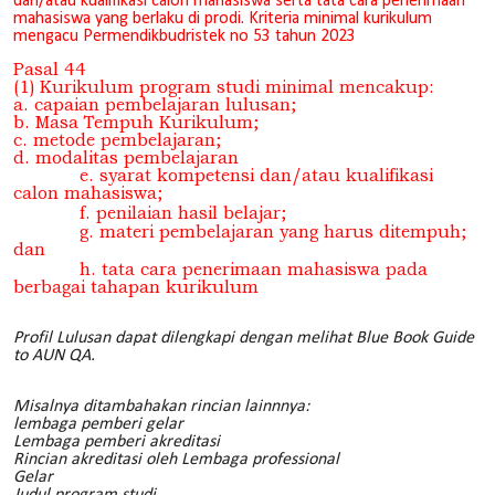
dan/atau kualifikasi calon mahasiswa serta tata cara penerimaan
mahasiswa yang berlaku di prodi. Kriteria minimal kurikulum
mengacu Permendikbudristek no 53 tahun 2023
Pasal 44
(1) Kurikulum program studi minimal mencakup:
a. capaian pembelajaran lulusan;
b. Masa Tempuh Kurikulum;
c. metode pembelajaran;
d. modalitas pembelajaran
e. syarat kompetensi dan/atau kualifikasi
calon mahasiswa;
f. penilaian hasil belajar;
g. materi pembelajaran yang harus ditempuh;
dan
h. tata cara penerimaan mahasiswa pada
berbagai tahapan kurikulum
Profil Lulusan dapat dilengkapi dengan melihat Blue Book Guide
to AUN QA.
Misalnya ditambahakan rincian lainnnya:
lembaga pemberi gelar
Lembaga pemberi akreditasi
Rincian akreditasi oleh Lembaga professional
Gelar
Judul program studi