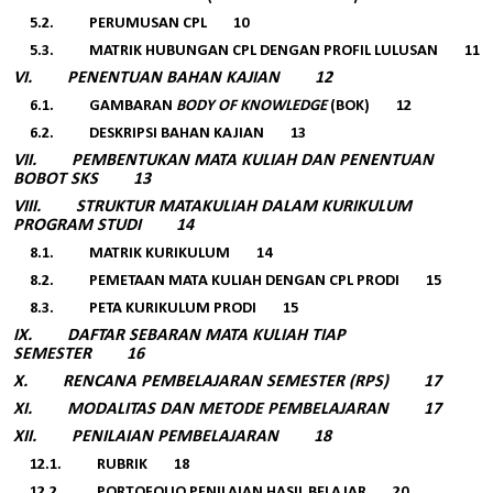
5.2.
PERUMUSAN CPL 10
5.3.
MATRIK HUBUNGAN CPL DENGAN PROFIL LULUSAN 11
VI.
PENENTUAN BAHAN KAJIAN 12
6.1.
GAMBARAN
BODY OF KNOWLEDGE
(BOK) 12
6.2.
DESKRIPSI BAHAN KAJIAN 13
VII.
PEMBENTUKAN MATA KULIAH DAN PENENTUAN
BOBOT SKS 13
VIII.
STRUKTUR MATAKULIAH DALAM KURIKULUM
PROGRAM STUDI 14
8.1.
MATRIK KURIKULUM 14
8.2.
PEMETAAN MATA KULIAH DENGAN CPL PRODI 15
8.3.
PETA KURIKULUM PRODI 15
IX.
DAFTAR SEBARAN MATA KULIAH TIAP
SEMESTER 16
X.
RENCANA PEMBELAJARAN SEMESTER (RPS) 17
XI.
MODALITAS DAN METODE PEMBELAJARAN 17
XII.
PENILAIAN PEMBELAJARAN 18
12.1.
RUBRIK 18
12.2.
PORTOFOLIO PENILAIAN HASIL BELAJAR 20