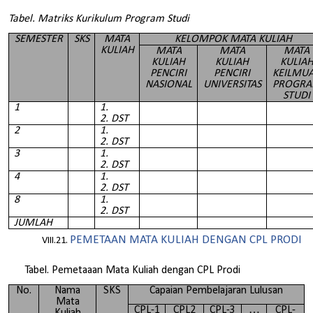
Tabel. Matriks Kurikulum Program Studi
SEMESTER
SKS
MATA
KELOMPOK MATA KULIAH
KULIAH
MATA
MATA
MATA
KULIAH
KULIAH
KULIA
PENCIRI
PENCIRI
KEILMU
NASIONAL
UNIVERSITAS
PROGR
STUDI
1
1.
2. DST
2
1.
2. DST
3
1.
2. DST
4
1.
2. DST
8
1.
2. DST
JUMLAH
PEMETAAN MATA KULIAH DENGAN CPL PRODI
Tabel. Pemetaaan Mata Kuliah dengan CPL Prodi
No.
Nama
SKS
Capaian Pembelajaran Lulusan
Mata
CPL-1
CPL2
CPL-3
…
CPL-
Kuliah