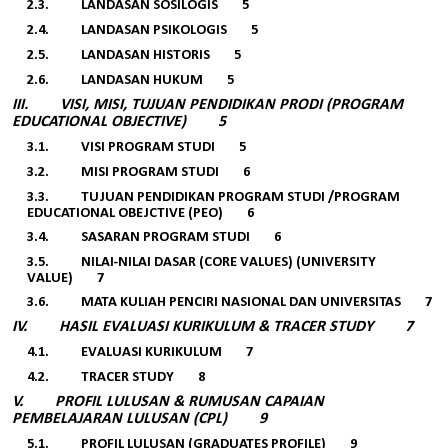
2.3.
LANDASAN SOSILOGIS 5
2.4.
LANDASAN PSIKOLOGIS 5
2.5.
LANDASAN HISTORIS 5
2.6.
LANDASAN HUKUM 5
III.
VISI, MISI, TUJUAN PENDIDIKAN PRODI (PROGRAM
EDUCATIONAL OBJECTIVE) 5
3.1.
VISI PROGRAM STUDI 5
3.2.
MISI PROGRAM STUDI 6
3.3.
TUJUAN PENDIDIKAN PROGRAM STUDI /PROGRAM
EDUCATIONAL OBEJCTIVE (PEO) 6
3.4.
SASARAN PROGRAM STUDI 6
3.5.
NILAI-NILAI DASAR (CORE VALUES) (UNIVERSITY
VALUE) 7
3.6.
MATA KULIAH PENCIRI NASIONAL DAN UNIVERSITAS 7
IV.
HASIL EVALUASI KURIKULUM & TRACER STUDY 7
4.1.
EVALUASI KURIKULUM 7
4.2.
TRACER STUDY 8
V.
PROFIL LULUSAN & RUMUSAN CAPAIAN
PEMBELAJARAN LULUSAN (CPL) 9
5.1.
PROFIL LULUSAN (GRADUATES PROFILE) 9