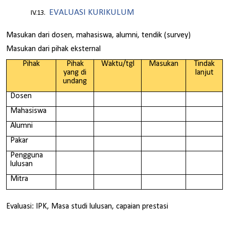
EVALUASI KURIKULUM
Masukan dari dosen, mahasiswa, alumni, tendik (survey)
Masukan dari pihak eksternal
Pihak
Pihak
Waktu/tgl
Masukan
Tindak
yang di
lanjut
undang
Dosen
Mahasiswa
Alumni
Pakar
Pengguna
lulusan
Mitra
Evaluasi: IPK, Masa studi lulusan, capaian prestasi