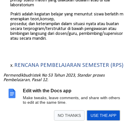
prinsip suatu materi yang dilakukan didalam atau di luar
laboratorium
Prakti adalah kegiatan belajar yang menuntut siswa berlatih m
enerapkan teori,konsep,
prosedur, dan keterampilan dalam situasi nyata atau buatan
secara terprogram/terstruktur di bawah pengawasan atau
bimbingan langsung dari dosen/guru, pembimbing/supervisor
atau secara mandiri.
RENCANA PEMBELAJARAN SEMESTER (RPS)
Permendikbudristek No 53 Tahun 2023, Standar proses
Pembelajaran, Pasal 12.
Perencanaan proses pembelajaran merupakan kegiatan
Edit with the Docs app
perumusan:
Make tweaks, leave comments, and share with others
a. capaian pembelajaran yang menjadi tujuan
to edit at the same time.
belajar;
b. cara mencapai tujuan belajar melalui strategi
dan metode pembelajaran; dan
NO THANKS
USE THE APP
c. cara menilai ketercapaian capaian pembelajaran.