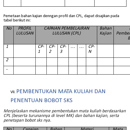
Pemetaan bahan kajian denngan profil dan CPL, dapat disajikan pada
tabel berikut ini:
No
PROFIL
CAPAIAN PEMBELAJRAN
Bahan
LULUSAN
LULUSAN (CPL)
Kajian
Pembel
B
1
CP-
CP-
CP-
…
…
CP-
1
2
3
N
2
..
PEMBENTUKAN MATA KULIAH DAN
PENENTUAN BOBOT SKS
Menjelaskan mekanisme pembentukan mata kuliah berdasarkan
CPL (beserta turunannya di level MK) dan bahan kajian, serta
penetapan bobot sks nya.
No
Capaian
Bahan
Materi
Mata