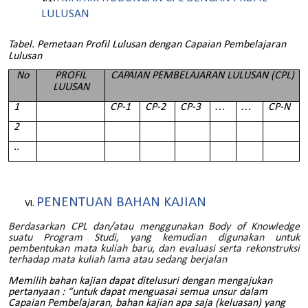
LULUSAN
Tabel. Pemetaan Profil Lulusan dengan Capaian Pembelajaran
Lulusan
No
PROFIL
CAPAIAN PEMBELAJARAN LULUSAN (CPL)
LUUSAN
1
CP-1
CP-2
CP-3
…
…
CP-N
2
..
PENENTUAN BAHAN KAJIAN
Berdasarkan CPL dan/atau menggunakan Body of Knowledge
suatu Program Studi, yang kemudian digunakan untuk
pembentukan mata kuliah baru, dan evaluasi serta rekonstruksi
terhadap mata kuliah lama atau sedang berjalan
Memilih bahan kajian dapat ditelusuri dengan mengajukan
pertanyaan : “untuk dapat menguasai semua unsur dalam
Capaian Pembelajaran, bahan kajian apa saja (keluasan) yang