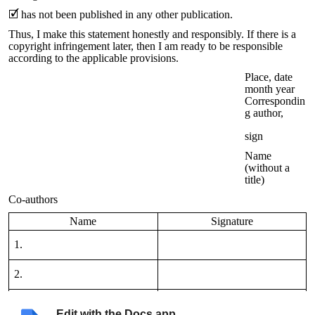
🗹 has not been published in any other publication.
Thus, I make this statement honestly and responsibly. If there is a
copyright infringement later, then I am ready to be responsible
according to the applicable provisions.
Place, date
month year
Correspondin
g author,
sign
Name
(without a
title)
Co-authors
Name
Signature
1.
2.
3.
Edit with the Docs app