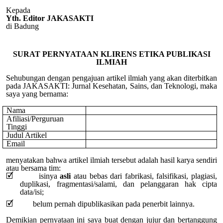
Kepada
Yth. Editor JAKASAKTI
di Badung
SURAT PERNYATAAN KLIRENS ETIKA PUBLIKASI
ILMIAH
Sehubungan dengan pengajuan artikel ilmiah yang akan diterbitkan
pada JAKASAKTI: Jurnal Kesehatan, Sains, dan Teknologi, maka
saya yang bernama:
Nama
Afiliasi/Perguruan
Tinggi
Judul Artikel
Email
menyatakan bahwa artikel ilmiah tersebut adalah hasil karya sendiri
atau bersama tim:
🗹 isinya
asli
atau bebas dari fabrikasi, falsifikasi, plagiasi,
duplikasi, fragmentasi/salami, dan pelanggaran hak cipta
data/isi;
🗹 belum pernah dipublikasikan pada penerbit lainnya.
Demikian pernyataan ini saya buat dengan jujur dan bertanggung