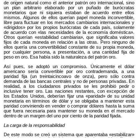
de origen natural como el anterior patrón oro internacional, sino
un plan arbitrario elaborado por un puñado de burócratas
monetarios que ni siquiera estaban de acuerdo entre ellos
mismos. Algunos de ellos querían papel moneda inconvertible,
libre para fluctuar en los mercados cambiarios internacionales y
«dirigidos» por los propios burócratas de cada país, solamente
de acuerdo con «las necesidades de la economía doméstica».
Otros querían «estabilidad cambiaria», que significaba valores
fijos de cada moneda en relación a las otras. Pero ninguno de
ellos quería una convertibilidad constante de su propia moneda,
por cualquier persona, a presentación, a una cantidad fija de
peso en oro. Esa había sido la naturaleza del patrón oro.
Así pues, se adoptó un compromiso. Únicamente el dólar
americano sería convertible por oro contrademanda, a una
paridad fija (un treintaicincoavo de onza), pero sólo contra
demanda de las bancas centrales y no de personas privadas. En
realidad, a los ciudadanos privados se les prohibió pedir o
inclusive tener oro. Las naciones restantes, con excepción de
los Estados Unidos, deberían fijar una «paridad» de su unidad
monetaria en términos de dólar y se obligaba a mantener esta
paridad conviniendo en vender o comprar dólares hasta la suma
que fuera necesaria para mantener su moneda en el mercado
dentro de un margen del uno por ciento de la paridad fijada.
La carga de la responsabilidad
De este modo se creó un sistema que aparentaba «estabilizar»