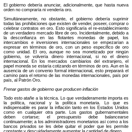
El gobierno debería anunciar, adicionalmente, que hasta nueva
orden no compraría ni vendería oro.
Simultáneamente, no obstante, el gobierno debería suprimir
todas las prohibiciones que existen de vender, poseer, comprar o
celebrar contratos en oro. Esto significaría el re-establecimiento
de un verdadero mercado libre de oro. Incidentalmente, debido a
la desconfianza en las flotantes monedas de papel, los
intercambios e inversiones internacionales se empezarían a
expresar en términos de oro, con un peso específico de oro
como unidad. El oro, aunque no sea monetizado por ningún
gobierno, se volvería dinero internacional, si no el dinero
internacional. En los mercados cambiarios del extranjero, el
papel moneda se estaría cotizando en términos de oro. Aun en la
ausencia de un convenio formal internacional, esto preparará el
camino para el retorno de las monedas internacionales, país por
país, al Patrón Oro.
Frenar gastos de gobierno que producen inflación
Todo esto atañe a la técnica. Lo que verdaderamente importa es
la política, nacional y la política monetaria. Lo que es
indispensable es parar la inflación tanto en los Estados Unidos
como en cualquier otra parte. Los gastos gubernamentales
deben cortarse; el presupuesto debe balancearse
continuamente; a los administradores monetarios así como a los
bancos privados se les debe quitar el poder que les permite
constante y descuidadamente aumentar la cantidad de dinero.