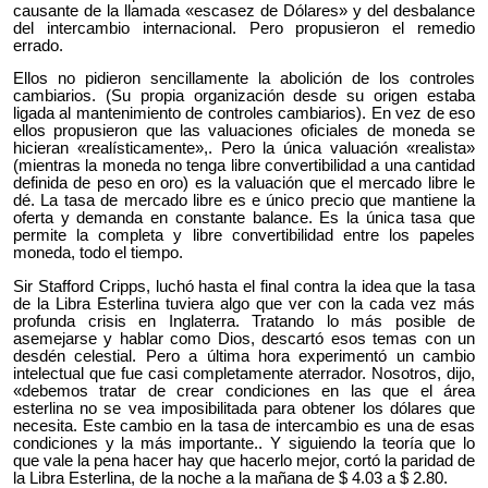
causante de la llamada «escasez de Dólares» y del desbalance
del intercambio internacional. Pero propusieron el remedio
errado.
Ellos no pidieron sencillamente la abolición de los controles
cambiarios. (Su propia organización desde su origen estaba
ligada al mantenimiento de controles cambiarios). En vez de eso
ellos propusieron que las valuaciones oficiales de moneda se
hicieran «realísticamente»,. Pero la única valuación «realista»
(mientras la moneda no tenga libre convertibilidad a una cantidad
definida de peso en oro) es la valuación que el mercado libre le
dé. La tasa de mercado libre es e único precio que mantiene la
oferta y demanda en constante balance. Es la única tasa que
permite la completa y libre convertibilidad entre los papeles
moneda, todo el tiempo.
Sir Stafford Cripps, luchó hasta el final contra la idea que la tasa
de la Libra Esterlina tuviera algo que ver con la cada vez más
profunda crisis en Inglaterra. Tratando lo más posible de
asemejarse y hablar como Dios, descartó esos temas con un
desdén celestial. Pero a última hora experimentó un cambio
intelectual que fue casi completamente aterrador. Nosotros, dijo,
«debemos tratar de crear condiciones en las que el área
esterlina no se vea imposibilitada para obtener los dólares que
necesita. Este cambio en la tasa de intercambio es una de esas
condiciones y la más importante.. Y siguiendo la teoría que lo
que vale la pena hacer hay que hacerlo mejor, cortó la paridad de
la Libra Esterlina, de la noche a la mañana de $ 4.03 a $ 2.80.