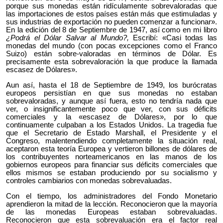
porque sus monedas están ridículamente sobrevaloradas que
las importaciones de estos países están más que estimuladas y
sus industrias de exportación no pueden comenzar a funcionar».
En la edición del 8 de Septiembre de 1947, así como en mi libro
¿Podrá el Dólar Salvar al Mundo?,
Escribí: «Casi todas las
monedas del mundo (con pocas excepciones como el Franco
Suizo) están sobre-valoradas en términos de Dólar. Es
precisamente esta sobrevaloración la que produce la llamada
escasez de Dólares».
Aun así, hasta el 18 de Septiembre de 1949, los burócratas
europeos persistían en que sus monedas no estaban
sobrevaloradas, y aunque así fuera, esto no tendría nada que
ver, o insignificantemente poco que ver, con sus déficits
comerciales y la «escasez de Dólares», por lo que
continuamente culpaban a los Estados Unidos. La tragedia fue
que el Secretario de Estado Marshall, el Presidente y el
Congreso, malentendiendo completamente la situación real,
aceptaron esta teoría Europea y vertieron billones de dólares de
los contribuyentes norteamericanos en las manos de los
gobiernos europeos para financiar sus déficits comerciales que
ellos mismos se estaban produciendo por su socialismo y
controles cambiarios con monedas sobrevaluadas.
Con el tiempo, los administradores del Fondo Monetario
aprendieron la mitad de la lección. Reconocieron que la mayoría
de las monedas Europeas estaban sobrevaluadas.
Reconocieron que esta sobrevaluación era el factor real