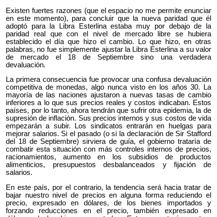
Existen fuertes razones (que el espacio no me permite enunciar
en este momento), para concluir que la nueva paridad que él
adoptó para la Libra Esterlina estaba muy por debajo de la
paridad real que con el nivel de mercado libre se hubiera
establecido el día que hizo el cambio. Lo que hizo, en otras
palabras, no fue simplemente ajustar la Libra Esterlina a su valor
de mercado el 18 de Septiembre sino una verdadera
devaluación.
La primera consecuencia fue provocar una confusa devaluación
competitiva de monedas, algo nunca visto en los años 30. La
mayoría de las naciones ajustaron a nuevas tasas de cambio
inferiores a lo que sus precios reales y costos indicaban. Estos
países, por lo tanto, ahora tendrán que sufrir otra epidemia, la de
supresión de inflación. Sus precios internos y sus costos de vida
empezarán a subir. Los sindicatos entrarán en huelgas para
mejorar salarios. Si el pasado (o si la declaración de Sir Stafford
del 18 de Septiembre) sirviera de guía, el gobierno trataría de
combatir esta situación con más controles internos de precios,
racionamientos, aumento en los subsidios de productos
alimenticios, presupuestos desbalanceados y fijación de
salarios.
En este país, por el contrario, la tendencia será hacia tratar de
bajar nuestro nivel de precios en alguna forma reduciendo el
precio, expresado en dólares, de los bienes importados y
forzando reducciones en el precio, también expresado en