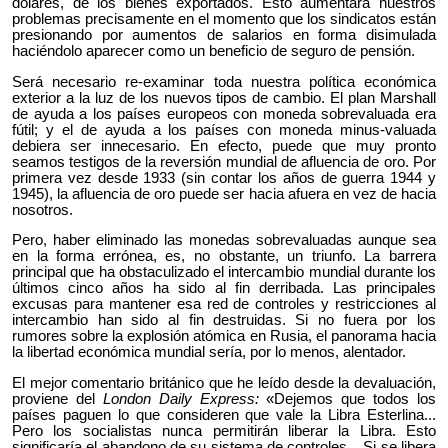
dólares, de los bienes exportados. Esto aumentará nuestros
problemas precisamente en el momento que los sindicatos están
presionando por aumentos de salarios en forma disimulada
haciéndolo aparecer como un beneficio de seguro de pensión.
Será necesario re-examinar toda nuestra política económica
exterior a la luz de los nuevos tipos de cambio. El plan Marshall
de ayuda a los países europeos con moneda sobrevaluada era
fútil; y el de ayuda a los países con moneda minus-valuada
debiera ser innecesario. En efecto, puede que muy pronto
seamos testigos de la reversión mundial de afluencia de oro. Por
primera vez desde 1933 (sin contar los años de guerra 1944 y
1945), la afluencia de oro puede ser hacia afuera en vez de hacia
nosotros.
Pero, haber eliminado las monedas sobrevaluadas aunque sea
en la forma errónea, es, no obstante, un triunfo. La barrera
principal que ha obstaculizado el intercambio mundial durante los
últimos cinco años ha sido al fin derribada. Las principales
excusas para mantener esa red de controles y restricciones al
intercambio han sido al fin destruidas. Si no fuera por los
rumores sobre la explosión atómica en Rusia, el panorama hacia
la libertad económica mundial sería, por lo menos, alentador.
El mejor comentario británico que he leído desde la devaluación,
proviene del
London Daily Express:
«Dejemos que todos los
países paguen lo que consideren que vale la Libra Esterlina...
Pero los socialistas nunca permitirán liberar la Libra. Esto
significaría el abandono de su sistema de controles... Si se libera