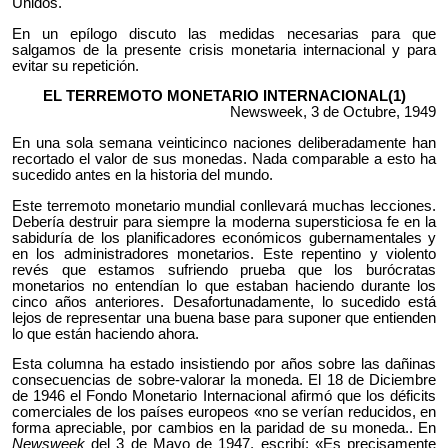
Unidos.
En un epílogo discuto las medidas necesarias para que
salgamos de la presente crisis monetaria internacional y para
evitar su repetición.
EL TERREMOTO MONETARIO INTERNACIONAL(1)
Newsweek, 3 de Octubre, 1949
En una sola semana veinticinco naciones deliberadamente han
recortado el valor de sus monedas. Nada comparable a esto ha
sucedido antes en la historia del mundo.
Este terremoto monetario mundial conllevará muchas lecciones.
Debería destruir para siempre la moderna supersticiosa fe en la
sabiduría de los planificadores económicos gubernamentales y
en los administradores monetarios. Este repentino y violento
revés que estamos sufriendo prueba que los burócratas
monetarios no entendían lo que estaban haciendo durante los
cinco años anteriores. Desafortunadamente, lo sucedido está
lejos de representar una buena base para suponer que entienden
lo que están haciendo ahora.
Esta columna ha estado insistiendo por años sobre las dañinas
consecuencias de sobre-valorar la moneda. El 18 de Diciembre
de 1946 el Fondo Monetario Internacional afirmó que los déficits
comerciales de los países europeos «no se verían reducidos, en
forma apreciable, por cambios en la paridad de su moneda.. En
Newsweek
del 3 de Mayo de 1947, escribí: «Es precisamente