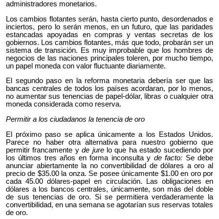
administradores monetarios.
Los cambios flotantes serán, hasta cierto punto, desordenados e
inciertos, pero lo serán menos, en un futuro, que las paridades
estancadas apoyadas en compras y ventas secretas de los
gobiernos. Los cambios flotantes, más que todo, probarán ser un
sistema de transición. Es muy improbable que los hombres de
negocios de las naciones principales toleren, por mucho tiempo,
un papel moneda con valor fluctuante diariamente.
El segundo paso en la reforma monetaria debería ser que las
bancas centrales de todos los países acordaran, por lo menos,
no aumentar sus tenencias de papel-dólar, libras o cualquier otra
moneda considerada como reserva.
Permitir a los ciudadanos la tenencia de oro
El próximo paso se aplica únicamente a los Estados Unidos.
Parece no haber otra alternativa para nuestro gobierno que
permitir francamente y
de jure
lo que ha estado sucediendo por
los últimos tres años en forma inconsulta y
de facto:
Se debe
anunciar abiertamente la no convertibilidad de dólares a oro al
precio de $35.00 la onza. Se posee únicamente $1.00 en oro por
cada 45.00 dólares-papel en circulación. Las obligaciones en
dólares a los bancos centrales, únicamente, son más del doble
de sus tenencias de oro. Si se permitiera verdaderamente la
convertibilidad, en una semana se agotarían sus reservas totales
de oro.