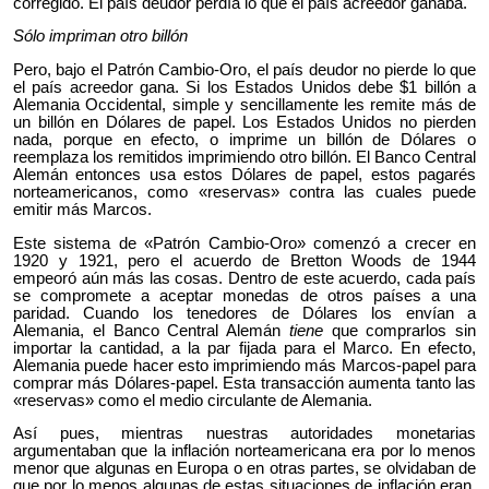
corregido. El país deudor perdía lo que el país acreedor ganaba.
Sólo impriman otro billón
Pero, bajo el Patrón Cambio-Oro, el país deudor no pierde lo que
el país acreedor gana. Si los Estados Unidos debe $1 billón a
Alemania Occidental, simple y sencillamente les remite más de
un billón en Dólares de papel. Los Estados Unidos no pierden
nada, porque en efecto, o imprime un billón de Dólares o
reemplaza los remitidos imprimiendo otro billón. El Banco Central
Alemán entonces usa estos Dólares de papel, estos pagarés
norteamericanos, como «reservas» contra las cuales puede
emitir más Marcos.
Este sistema de «Patrón Cambio-Oro» comenzó a crecer en
1920 y 1921, pero el acuerdo de Bretton Woods de 1944
empeoró aún más las cosas. Dentro de este acuerdo, cada país
se compromete a aceptar monedas de otros países a una
paridad. Cuando los tenedores de Dólares los envían a
Alemania, el Banco Central Alemán
tiene
que comprarlos sin
importar la cantidad, a la par fijada para el Marco. En efecto,
Alemania puede hacer esto imprimiendo más Marcos-papel para
comprar más Dólares-papel. Esta transacción aumenta tanto las
«reservas» como el medio circulante de Alemania.
Así pues, mientras nuestras autoridades monetarias
argumentaban que la inflación norteamericana era por lo menos
menor que algunas en Europa o en otras partes, se olvidaban de
que por lo menos algunas de estas situaciones de inflación eran,