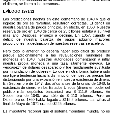
el dinero, se libera a las personas..
EPÍLOGO 1971(2)
Las predicciones hechas en este comentario de 1949 y que el
ingreso de oro se revertiría, resultaron correctas. El déficit en
nuestra balanza de pagos principió, en efecto, en 1950. Nuestra
reserva de oro en 1949 de cerca de 25 billones estaba a su nivel
más alto. Después, empezó a declinar. En 1957, cuando el
déficit de nuestra balanza de pagos adquirió mayores
proporciones, la declinación de nuestras reservas se aceleró.
Pero todo lo anterior no debería haber sido difícil de predecir
porque adicionalmente a las revaluaciones mundiales de
monedas en 1949, nuestras autoridades comenzaron a inflar
nuestra propia moneda a una tasa altamente elevada. La
«escasez» de dólares desapareció y fue rápidamente sustituida
por «inundación de dólares». Lo que en otra forma hubiera sido
una ligera tendencia hacia la disminución de nuestros precios fue
distorsionado por una expansión en nuestra existencia de dinero.
En Septiembre de 1947, dos años antes de la crisis de 1949, la
existencia de dinero en los Estados Unidos (dinero en poder del
público más depósitos bancarios) era $ 111.9 billones. En
Septiembre de 1949, era sólo de $ 110 billones. Pero en
Diciembre de 1950 había llegado a $115.2 billones. Las cifras al
final de Mayo de 1971 eran de $225 billones.
Es importante recordar que el sistema monetario mundial no es