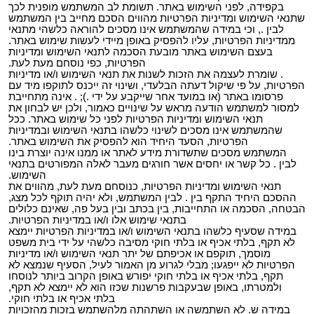
בקפידה, לפני השימוש באתר. תשומת לב המשתמש מופנית לכך
שתנאי השימוש ומדיניות הפרטיות מהווים הסכם מחייב בין המשתמש
לבין ., וכי במידה שהמשתמש אינו מסכים להוראה כלשהי מתנאי
ממדיניות הפרטיות, עליו להפסיק באופן מיידי לעשות שימוש באתר.
בעצם השימוש באתר מובעת הסכמה לתנאי השימוש ומדיניות
הפרטיות, כפי נוסחם מעת לעת.
. שומרת לעצמה את הזכות לשנות את תנאי השימוש ו/או מדיניות
הפרטיות, על פי שיקול דעתה הבלעדי, ושינוי זה ייכנס לתוקפו מיד עם
פרסומו באתר (או במועד אחר שייקבע על ידי .); . אינה מתחייבת
למסור למשתמש הודעה מראש על שינויים כאמור, ולכן יש לבחון את
תנאי השימוש ומדיניות הפרטיות לפני כל שימוש באתר. ככל
שהמשתמש אינו מסכים לשינוי כלשהו בתנאי השימוש ובמדיניות
הפרטיות, הסעד היחיד הוא להפסיק את השימוש באתר.
המשתמש מסכים שתשדורת מידע לאתר או ממנו אינה יוצרת בינו
לבין . כל קשר או יחסים אשר חורגים מעבר לאלה המפורטים בתנאי
השימוש.
תנאי השימוש ומדיניות הפרטיות, כנוסחם מעת לעת, מהווים את
ההסכם היחיד התקף בין . לבין המשתמש, ולא יהיה תוקף לכל מצג,
הבטחה, הסכמה או התחייבות, בין בכתב ובין בעל פה, שאינם כלולים
בתנאי שימוש אלו ו/או במדיניות הפרטיות.
במידה שסעיף כלשהו בתנאי השימוש ו/או במדיניות הפרטיות יימצא
לא תקף, בלתי אכיף או בלתי חוקי מסיבה כלשהי על ידי בית משפט
מוסמך, תוקפם או אכיפתם של יתר תנאי השימוש ו/או מדיניות
הפרטיות לא ייפגעו; מבלי לגרוע מן האמור לעיל, הסעיף שנמצא לא
תקף, בלתי אכיף או בלתי חוקי יפורש באופן הקרוב ביותר לנוסחו
ולמטרתו, באופן שבעקבות פרשנות שכזו הוא לא יימצא לא תקף,
בלתי אכיף או בלתי חוקי.
במידה ש. לא השתמשה או השתהתה מלהשתמש בזכות מהזכויות