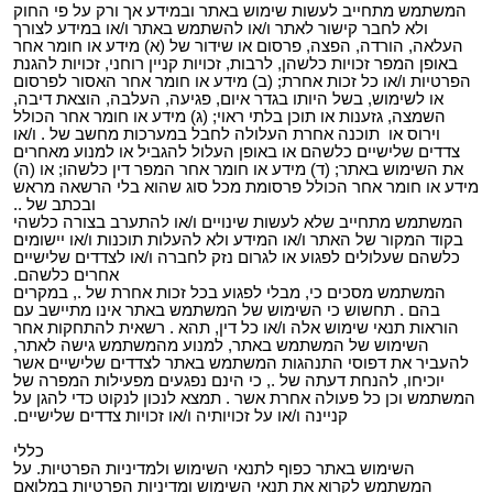
המשתמש מתחייב לעשות שימוש באתר ובמידע אך ורק על פי החוק
ולא לחבר קישור לאתר ו/או להשתמש באתר ו/או במידע לצורך
העלאה, הורדה, הפצה, פרסום או שידור של (א) מידע או חומר אחר
באופן המפר זכויות כלשהן, לרבות, זכויות קניין רוחני, זכויות להגנת
הפרטיות ו/או כל זכות אחרת; (ב) מידע או חומר אחר האסור לפרסום
או לשימוש, בשל היותו בגדר איום, פגיעה, העלבה, הוצאת דיבה,
השמצה, גזענות או תוכן בלתי ראוי; (ג) מידע או חומר אחר הכולל
וירוס או תוכנה אחרת העלולה לחבל במערכות מחשב של . ו/או
צדדים שלישיים כלשהם או באופן העלול להגביל או למנוע מאחרים
את השימוש באתר; (ד) מידע או חומר אחר המפר דין כלשהו; או (ה)
מידע או חומר אחר הכולל פרסומת מכל סוג שהוא בלי הרשאה מראש
ובכתב של ..
המשתמש מתחייב שלא לעשות שינויים ו/או להתערב בצורה כלשהי
בקוד המקור של האתר ו/או המידע ולא להעלות תוכנות ו/או יישומים
כלשהם שעלולים לפגוע או לגרום נזק לחברה ו/או לצדדים שלישיים
אחרים כלשהם.
המשתמש מסכים כי, מבלי לפגוע בכל זכות אחרת של ., במקרים
בהם . תחשוש כי השימוש של המשתמש באתר אינו מתיישב עם
הוראות תנאי שימוש אלה ו/או כל דין, תהא . רשאית להתחקות אחר
השימוש של המשתמש באתר, למנוע מהמשתמש גישה לאתר,
להעביר את דפוסי התנהגות המשתמש באתר לצדדים שלישיים אשר
יוכיחו, להנחת דעתה של ., כי הינם נפגעים מפעילות המפרה של
המשתמש וכן כל פעולה אחרת אשר . תמצא לנכון לנקוט כדי להגן על
קניינה ו/או על זכויותיה ו/או זכויות צדדים שלישיים.
כללי
השימוש באתר כפוף לתנאי השימוש ולמדיניות הפרטיות. על
המשתמש לקרוא את תנאי השימוש ומדיניות הפרטיות במלואם