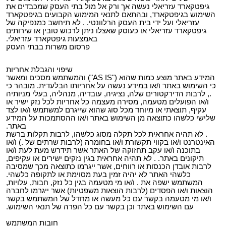
גיפטקארד עזריאלי נעשה אך ורק אל מול בתי העסק שמכבדים את
השימוש בגיפטקארד, ובהתאם לתנאי המימוש הקבועים בגיפטקארד
עזריאלי ועל ידי בית העסק הרלוונטי. . לא תיחשב כמנפיקה של
גיפטקארד עזריאלי או כעוסק שאצלו ניתן לרכוש טובין או שירותים
באמצעות גיפטקארד עזריאלי.
פרסום משרות בבתי העסק
שיפוי והגבלת אחריות
המידע באתר מוצע כמות שהוא ("AS IS") והמשתמש מסכים ומאשר
כי השימוש באתר ו/או במידע נעשה על אחריותו הבלעדית. מובהר כי
., לרבות הדירקטורים שלה, נציגיה, עובדיה, מנהליה, בעלי מניותיה
ו/או הפועלים מטעמה, מסירה מעצמה כל אחריות לכל נזק ישיר או
עקיף, תוצאתי או מיוחד מכל סוג שהוא שייגרם למשתמש ו/או לצד
שלישי כלשהו כתוצאה מן השימוש באתר ו/או ההסתמכות על המידע
באתר.
. לא תהיה אחראית לכל תקלה מסוג כלשהו, לרבות תקלות ברשת
האינטרנט ו/או בקווי תקשורת ו/או בחומרה (לרבות שרתים של .) ו/או
בתוכנה ו/או עקב תחזוקה של האתר אשר תידרש מעת לעת ו/או
תיקונים באתר. . לא תהיה אחראית בגין נזקים ישירים או עקיפים,
לרבות אובדן הכנסות או רווחים, אשר ייגרמו כתוצאה מכך שמסיבה
כלשהי האתר לא יהיה זמין בעת מסוימת או לתקופה כלשהי.
המשתמש ישפה את . ו/או מי מטעמה בגין כל נזק, חבות, עלויות,
הוצאות ו/או הפסדים (לרבות הוצאות משפטיות) אשר ייגרמו לחברה
ו/או מי מטעמה בקשר עם כל מעשה או מחדל של המשתמש בקשר
עם השימוש באתר וכן בקשר עם כל הפרה של תנאי השימוש.
חובות המשתמש