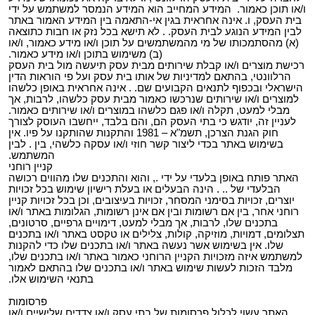
ו/או תוכן כאמור. המידע המחייב הוא המידע הנמסר למשתמש על ידי
בית העסק, ו. אינה אחראית בגין אי-התאמה בין המידע האמור באתר
לבין המידע הנוגע לבית העסק. . לא תישא בכל נזק או חבות כתוצאה
(א) מהסתמכותו של מי מהמשתמשים על תוכן ו/או מידע כאמור, ו/או
(ב) משימוש בתוכן ו/או מידע כאמור.
רכישת מוצרים ו/או קבלת שירותים מבית עסק תיעשה מול בית העסק
הרלוונטי, בהתאם למדיניות של אותו בית עסק ועל פי הוראות הדין
הישראלי ובכפוף לתנאים הקבועים שם. . אינה אחראית באופן כלשהו
למוצרים ו/או שירותים שנרכשו כאמור מבית עסק כלשהו, לרבות, אך
מבלי למעט, תקלה ו/או פגם כלשהו במוצרים ו/או שירותים כאמור.
לעניין זה, יודגש כי בתי העסק הם, והם בלבד, ייחשבו העוסק לצורך
חוק הגנת הצרכן, תשמ"א – 1981 והתקנות שהותקנו על פיו. אין
בשימוש באתר בכדי ליצור קשר חוזי ו/או עסקה כלשהי, בין . לבין
המשתמש.
קניין רוחני
האתר פותח באופן בלעדי על ידי ., והוא והתכנים שלו מהווים רכושה
הבלעדי של .. . הינה הבעלים או בעלת רישיון שימוש בכל זכויות
יוצרים, זכויות בסימני המסחר, זכויות בעיצובים, וכן בכל זכויות קניין
רוחני אחר, בין אם רשומות ובין אם אינן רשומות, הגלומות באתר ו/או
בתכנים שלו, לרבות, אך מבלי למעט, דימויים גרפיים, סרטונים,
תצלומים, דמויות, מוזיקה, קולות, צלילים או טקסט באתר ו/או בתכנים
שלו. אין בשימוש אשר נעשה באתר ו/או בתכנים שלו כדי להקנות
למשתמש איזה מזכויות הקניין הרוחני כאמור באתר ו/או בתכנים שלו,
מלבד הזכות לעשות שימוש באתר ו/או בתכנים שלו בהתאם לאמור
בתנאי השימוש אלו.
פרסומות
האתר עשוי לכלול פרסומות של בתי עסק ו/או צדדים שלישיים ו/או