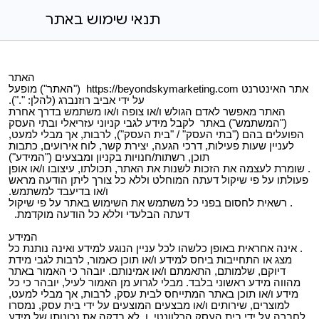
תנאי שימוש באתר
האתר
אתר האינטרנט https://beyondskymarketing.com ("האתר") מופעל
על ידי אביב רוזנברג (להלן: ".").
האתר מאפשר לאדם הגולש ו/או צופה ו/או משתמש בדרך אחרת
("המשתמש") באתר לקבל מידע לגבי קניוני עזריאלי ובתי העסק
הפועלים בהם ("בתי העסק" / "בית העסק"), לרבות, אך מבלי למעט,
לעניין שעות פעילות, דרכי הגעה, יצירת קשר, לוח אירועים, כתבות
תוכן, רשתות/חנויות בקניון ומבצעים ("המידע")
. שומרת לעצמה את הזכות לשנות את האתר, תכולתו, עיצובו ו/או אופן
פעולתו על פי שיקול דעתה המוחלט וללא כל צורך ליתן הודעה מראש
ו/או בדיעבד למשתמש.
. רשאית לחסום בפני כל משתמש את השימוש באתר על פי שיקול
דעתה הבלעדי וללא כל הודעה מוקדמת.
המידע
. אינה אחראית באופן כלשהו לכל עניין הנוגע למידע ואינה נותנת כל
מצג או התחייבות ביחס למידע ו/או תוכן כאמור, לרבות לגבי מידת
דיוקם, שלמותם, התאמתם ו/או אמינותם. יובהר כי האמור באתר
מהווה מידע ראשוני בלבד. מבלי לגרוע מן האמור לעיל, יובהר כי כל
מידע ו/או תוכן באתר המתייחס לבית עסק, לרבות, אך מבלי למעט,
למוצרים, שירותים ו/או מבצעים המוצעים על ידי בית עסק, נמסרו
לחברה על ידי בית העסק הרלוונטי, ו. לא בדקה את נכונותו של מידע