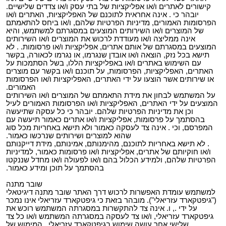
קישורים לאתרים ו/או אפליקציות של בתי עסק ו/או צדדים שלישיים.
יובהר כי . אינה אחראית לתוכנם של האפליקציות, האתרים ו/או
הפרסומות האמורים, מדיניות הפרטיות שלהם, ו/או ביחס להתאמתם
של המוצרים ו/או השירותים המוצעים במסגרתם למשתמש, והיא
אינה ממליצה ו/או מעודדת לרכוש את המוצרים ו/או השירותים
המוצעים במסגרתם של אותם אתרים, אפליקציות ו/או פרסומות. . לא
תישא בכל נזק, הוצאה ו/או אובדן שנגרמו, או נגרמו לכאורה, בקשר
עם השימוש באתרים ו/או באפליקציות הללו, בשל הסתמכות על
האתרים, האפליקציות, הפרסומות, על תוכנם ו/או בקשר עם מוצרים
או שירותים אשר הוצעו על ידי האתרים, האפליקציות ו/או הפרסומות
האמורים.
על המשתמש לבחון את מידת התאמתם של המוצרים ו/או השירותים
המוצעים על ידי האתרים, האפליקציות ו/או הפרסומות האמורים לעיל
וכן את מדיניות הפרטיות שלהם. יובהר כי כל עסקה שתיעשה
בהסתמך על פרסומות, אפליקציות ו/או אתרים כאמור תיעשה עם
המפרסם, וכי . אינה צד לעסקה כאמור ולא תישא באחריות מכל סוג
שהוא למוצרים ושירותים שנרכשו כאמור.
. לא תישא באחריות לתוכנם, מהימנותם, אמינותם, מידת דייקנותם
ו/או חוקיותם של אתרים, אפליקציות ו/או פרסומות כאמור, למדיניות
הפרטיות שלהם, ולמידע הכלול בהם ו/או לפעולה ו/או מחדל שננקטו
בהסתמך על תוכן ומידע כאמור.
שובר מתנה
למשתמש עומדת האפשרות לרכוש דרך האתר שובר מתנה דיגיטאלי
("גיפטקארד עזריאלי"). מובהר בזאת כי גיפטקארד עזריאלי אינו נמכר
על ידי ., ו. אינה צד להתקשרות במסגרתה המשתמש רוכש את
גיפטקארד עזריאלי, ו/או צד לעסקה במסגרתה המשתמש ו/או כל צד
שלישי אחר עושה שימוש בגיפטקארד עזריאלי. המימוש של