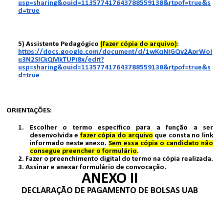
usp=sharing&ouid=113577417643788559138&rtpof=true&s
d=true
5) Assistente Pedagógico
(fazer cópia do arquivo)
:
https://docs.google.com/document/d/1wKqNIGQy2AprWoI
u3N2SICkQMkTUPi8x/edit?
usp=sharing&ouid=113577417643788559138&rtpof=true&s
d=true
O
RIENTAÇÕES:
1. Escolher o termo específico para a função a ser
desenvolvida e
fazer cópia do arquivo
que consta no link
informado neste anexo.
Sem essa cópia o candidato não
consegue
preencher o formulário
.
2. Fazer o preenchimento digital do termo na cópia realizada.
3. Assinar e anexar formulário de convocação.
ANEXO II
DECLARAÇÃO DE PAGAMENTO DE BOLSAS UAB