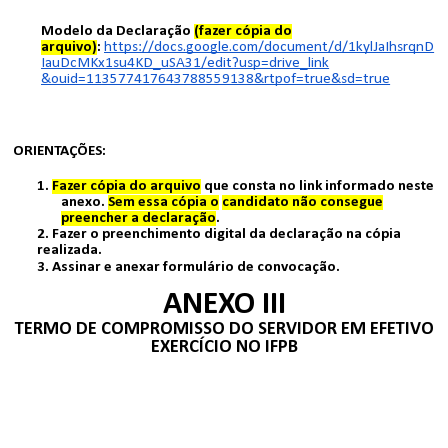
Modelo da Declaração
(fazer cópia do
arquivo)
:
https://docs.google.com/document/d/1kylJaIhsrqnD
IauDcMKx1su4KD_uSA31/edit?usp=drive_link
&ouid=113577417643788559138&rtpof=true&sd=true
ORIENTAÇÕES:
1.
Fazer cópia do arquivo
que consta no link informado neste
anexo.
Sem essa cópia o
candidato não consegue
preencher a declaração
.
2. Fazer o preenchimento digital da declaração na cópia
realizada.
3. Assinar e anexar formulário de convocação.
ANEXO III
TERMO DE COMPROMISSO DO SERVIDOR EM EFETIVO
EXERCÍCIO NO IFPB