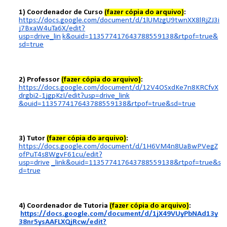
1) Coordenador de Curso
(
fazer cópia do arquivo)
:
https://docs.google.com/document/d/1lUMzgU9twnXX8lRjZJ3i
j7BxaW4uTa6X/edit?
usp=drive_lin
k&ouid=113577417643788559138&rtpof=true&
sd=true
2) Professor
(fazer cópia do arquivo)
:
https://docs.google.com/document/d/12V4OSxdKe7n8KRCfvX
drgbi2-1jgpKzI/edit?usp=drive_link
&ouid=113577417643788559138&rtpof=true&sd=true
3) Tutor
(fazer cópia do arquivo)
:
https://docs.google.com/document/d/1H6VM4n8UaBwPVegZ
ofPuT4s8WgvF61cu/edit?
usp=drive
_link&ouid=113577417643788559138&rtpof=true&s
d=true
4) Coordenador de Tutoria
(fazer cópia do arquivo)
:
https://docs.google.com/document/d/1jX49VUyPbNAd13y
38nr5ysAAFLXQjRcw/edit?