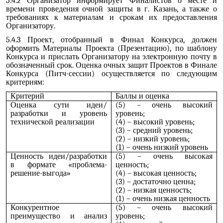
5.4.2 Организатор информирует Финалистов о месте и
времени проведения очной защиты в г. Казань, а также о
требованиях к материалам и срокам их предоставления
Организатору.
5.4.3 Проект, отобранный в Финал Конкурса, должен
оформить Материалы Проекта (Презентацию), по шаблону
Конкурса и прислать Организатору на электронную почту в
обозначенный срок. Оценка очных защит Проектов в Финале
Конкурса (Питч-сессии) осуществляется по следующим
критериям:
Критерий
Баллы и оценка
Оценка сути идеи/
(5) – очень высокий
разработки и уровень
уровень;
технической реализации
(4) – высокий уровень;
(3) – средний уровень;
(2) – низкий уровень;
(1) – очень низкий уровень
Ценность идеи/разработки
(5) – очень высокая
в формате «проблема-
ценность;
решение-выгода»
(4) – высокая ценность;
(3) – достаточно ценна;
(2) – низкая ценность;
(1) – очень низкая ценность
Конкурентное
(5) – очень высокий
преимущество и анализ
уровень;