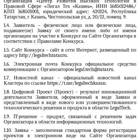
Организация «Центр Развития Высоких Технологий в
Правовой Сфере «Лигал Тех «Казань», ИНН 1685012486/
КПП 168501001, юридический адрес: 420124, Республика
Татарстан, г Казань, Чистопольская ул, д. 20/12, помещ. 9.
1.4. Заявитель – физическое лицо или физические лица,
подавшее(ие) Заявку от своего имени либо от имени
организации на участие в Конкурсе на Сайте Организатора в
соответствии с Правилами Конкурса.
1.5. Сайт Конкурса – сайт в сети Интернет, размещенный по
адресу http://legaltechtatar.ru.
1.6. Электронная почта Конкурса официальное средство
коммуникации с Организатором
legal.tech@tatar.ru
.
1.7. Новостной канал – официальный новостной канал
Кластера по ссылке https://t.me/legaltechkazan.
1.8. Цифровой Проект (Проект) – результат инновационной
деятельности Заявителя, оформленный в виде Заявки и
представленный в виде нового или усовершенствованного
технологического решения и продукта в области LegalTech.
1.9. IT-решение – продукт, связанный с решением задач
Организатора в области информационных технологий.
1.10. Заявка – заполненная стандартная форма регистрации
проектов в электронном виде на Сайте Организатора