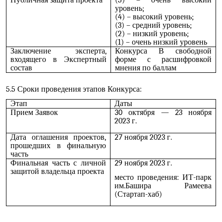
Публичная защита проекта
(5) – очень высокий
уровень;
(4) – высокий уровень;
(3) – средний уровень;
(2) – низкий уровень;
(1) – очень низкий уровень
Заключение эксперта,
Конкурса В свободной
входящего в Экспертный
форме с расшифровкой
состав
мнения по баллам
5.5 Сроки проведения этапов Конкурса:
Этап
Даты
Прием Заявок
октября —
3 ноября
30
2
2023 г.
Дата оглашения проектов,
ноября 2023 г.
27
прошедших в финальную
часть
Финальная часть с личной
9 ноября 2023 г.
2
защитой владельца проекта
место проведения: ИТ-парк
им.Башира Рамеева
(Стартап-хаб)