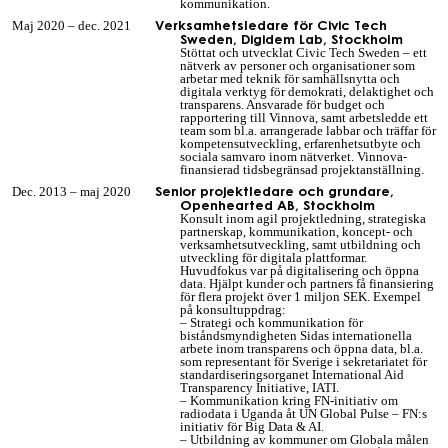
kommunikation.
Verksamhetsledare för Civic Tech
Maj 2020 – dec. 2021
Sweden, Digidem Lab, Stockholm
Stöttat och utvecklat Civic Tech Sweden – ett
nätverk av personer och organisationer som
arbetar med teknik för samhällsnytta och
digitala verktyg för demokrati, delaktighet och
transparens. Ansvarade för budget och
rapportering till Vinnova, samt arbetsledde ett
team som bl.a. arrangerade labbar och träffar för
kompetensutveckling, erfarenhetsutbyte och
sociala samvaro inom nätverket. Vinnova-
finansierad tidsbegränsad projektanställning.
Senior projektledare och grundare,
Dec. 2013 – maj 2020
Openhearted AB, Stockholm
Konsult inom agil projektledning, strategiska
partnerskap, kommunikation, koncept- och
verksamhetsutveckling, samt utbildning och
utveckling för digitala plattformar.
Huvudfokus
var
på digitalisering och öppna
data. Hjälpt kunder och partners få finansiering
för flera projekt över 1 miljon SEK.
Exempel
på k
onsultuppdrag
:
– Strategi och kommunikation för
biståndsmyndigheten Sidas internationella
arbete inom transparens och öppna data, bl.a.
som representant för Sverige i sekretariatet för
standardiseringsorganet International Aid
Transparency Initiative
, IATI.
–
Kommunikation kring FN-initiativ om
radiodata i Uganda åt UN Global Pulse – FN:s
initiativ för Big Data & AI.
– Utbildning av kommuner om Globala målen