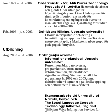
Orderkonstruktör, ABB Power Technology
Jun. 1999 – jul. 2006
Products AB, Ludvika
Hanterade databaser
och gjorde CAD-ritningar för
högspänningsbrytare. Utvecklade system för
ritningsdistribution, ansvarade för
konstruktionsgenomgångar och översatte
manualer till engelska. Tjänstledig för studier
vt och ht 2000-2006.
Deltidsanställning, Uppsala universitet
Feb. 2003 – jun. 2003
Utförde intervjustudie och deltog i
framställning av rapporter från den Teknisk-
naturvetenskapliga fakultetens arbetsgrupp för
pedagogisk förnyelse.
Utbildning
Civilingenjörsexamen i
Aug. 2000 – jul. 2006
informationsteknologi, Uppsala
universitet
Kurser inom bl.a. datorsystem,
programkonstruktion, människa-
datorinteraktion, mat
ematik
och
signalbehandling. Studieuppehåll från
programmet ht 2002 och 2005, samt
deltidsstudier 4 terminer pga ideella uppdrag
och deltidsarbete åt universitetet.
Examensarbete vid University of
Nairobi, Kenya och
The Local Language Speech
Technology Initiative, England
"
Efficient Voice Information Services for