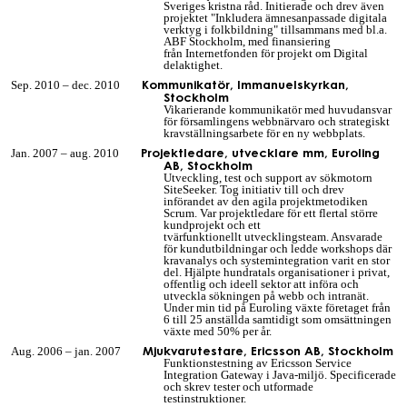
Sveriges kristna råd. Initierade och drev även
projektet
"
Inkludera ämnesanpassade digitala
verktyg i folkbildning" tillsammans med bl.a.
ABF Stockholm,
med finansiering
från
Internetfonden
för projekt om
Digital
delaktighet.
Kommunikatör, Immanuelskyrkan,
Sep. 2010 – dec. 2010
Stockholm
Vikarierande kommunikatör med huvudansvar
för församlingens webbnärvaro och strategiskt
kravställningsarbete för en ny webbplats.
Projektledare, utvecklare mm, Euroling
Jan. 2007 – aug. 2010
AB, Stockholm
Utveckling, test och support av sökmotorn
SiteSeeker. Tog initiativ till och drev
införandet av den agila projektmetodiken
Scrum. Var projektledare för ett flertal större
kundprojekt och
ett
tvärfunktionellt
utvecklingsteam. Ansvarade
för kundutbildningar och ledde workshops där
kravanalys och systemintegration varit en stor
del. Hjälpte hundratals organisationer i privat,
offentlig och ideell sektor att införa och
utveckla sökningen på webb och intranät.
Under min tid på Euroling växte företaget från
6 till 25 anställda samtidigt som omsättningen
växte med 50% per år.
Mjukvarutestare, Ericsson AB, Stockholm
Aug. 2006 – jan. 2007
Funktionstestning av Ericsson Service
Integration Gateway i Java-miljö. Specificerade
och skrev tester och utformade
testinstruktioner.