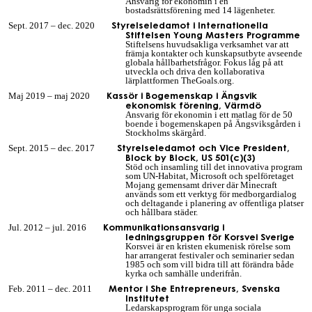
Ansvarig för ekonomin i en
bostadsrättsförening med 14 lägenheter.
Styrelseledamot i Internationella
Sept. 2017 – dec. 2020
Stiftelsen Young Masters Programme
Stiftelsens huvudsakliga verksamhet var att
främja kontakter och kunskapsutbyte avseende
globala hållbarhetsfrågor. Fokus låg på att
utveckla och driva den kollaborativa
lärplattformen TheGoals.org.
Kassör i Bogemenskap i Ängsvik
Maj 2019 – maj 2020
ekonomisk förening, Värmdö
Ansvarig för ekonomin i ett matlag för de
5
0
boende i
bogemenskapen på
Ängsviksg
ården i
Stockholms skärgård
.
Styrelseledamot och Vice President,
Sept. 2015 – dec. 2017
Block by Block, US 501(c)(3)
Stöd och insamling till det innovativa program
som UN-Habitat
, Microsoft och spelföretaget
Mojang gemensamt driver där Minecraft
används som ett verktyg för medborgardialog
och deltagande i planering av offentliga platser
och hållbara städer.
Kommunikationsansvarig i
Jul
.
2012 – jul
.
2016
ledningsgruppen för Korsvei Sverige
Korsvei är en kristen ekumenisk rörelse som
har arrangerat festivaler och seminarier sedan
1985 och som vill bidra till att förändra både
kyrka och samhälle underifrån.
Mentor i She Entrepreneurs, Svenska
Feb. 2011 – dec. 2011
Institutet
Ledarskapsprogram för unga sociala