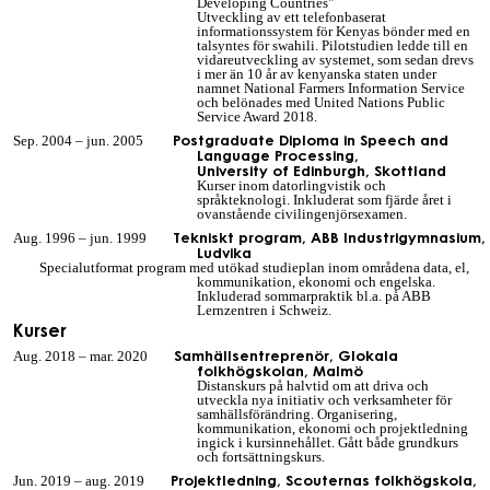
Developing Countries
"
Utveckling av ett telefonbaserat
informationssystem för Kenyas bönder med en
talsyntes för swahili. Pilotstudien ledde till en
vidareutveckling av systemet,
som
sedan dr
ev
s
i mer
än
10
år av
kenyanska staten under
namnet National Farmers Information Service
och belönades med United Nations Public
Service Award 2018.
Postgraduate Diploma in Speech and
Sep. 2004 – jun. 2005
Language Processing,
University of Edinburgh, Skottland
Kurser inom datorlingvistik och
språkteknologi. Inkluderat som fjärde året i
ovanstående civilingenjörsexamen.
Tekniskt program, ABB Industrigymnasium,
Aug. 1996 – jun. 1999
Ludvika
Specialutformat program med utökad studieplan inom områdena data, el,
kommunikation, ekonomi och engelska.
Inkluderad sommarpraktik bl.a. på ABB
Lernzentren i Schweiz.
Kurser
Samhällsentreprenör, Glokala
Aug. 2018 –
mar
. 2020
folkhögskolan, Malmö
Distanskurs på halvtid om att driva och
utveckla nya initiativ och verksamheter för
samhällsförändring. Organisering,
kommunikation, ekonomi och projektledning
ingick
i kursinnehållet. Gått både grundkurs
och fortsättningskurs.
Projektledning, Scouternas folkhögskola,
Jun. 2019 – aug. 2019