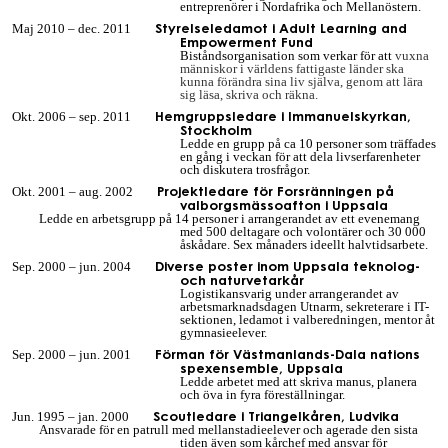
entreprenörer i Nordafrika och Mellanöstern.
Styrelseledamot i Adult Learning and
Maj 2010 – dec. 2011
Empowerment Fund
Biståndsorganisation som verkar för att
vuxna
människor i världens fattigaste länder ska
kunna förändra sina liv själva, genom att lära
sig läsa, skriva och räkna.
Hemgruppsledare i Immanuelskyrkan,
Okt. 2006 – sep. 2011
Stockholm
Ledde en grupp på ca 10 personer som träffades
en gång i veckan för att dela livserfarenheter
och diskutera trosfrågor.
Projektledare för Forsränningen på
Okt. 2001 – aug. 2002
valborgsmässoafton i Uppsala
Ledde en arbetsgrupp på 14 personer i arrangerandet av ett evenemang
med 500 deltagare och volontärer och 30 000
åskådare. Sex månaders ideellt halvtidsarbete.
Diverse poster inom Uppsala teknolog-
Sep. 2000 – jun. 2004
och naturvetarkår
Logistikansvarig under arrangerandet av
arbetsmarknadsdagen Utnarm, sekreterare i IT-
sektionen, ledamot i valberedningen, mentor åt
gymnasieelever.
Förman för Västmanlands-Dala nations
Sep. 2000 – jun. 2001
spexensemble, Uppsala
Ledde arbetet med att skriva manus, planera
och öva in fyra föreställningar.
Scoutledare i Triangelkåren, Ludvika
Jun. 1995 – jan. 2000
Ansvarade för en patrull med mellanstadieelever och agerade
den sista
tiden
även som kårchef med ansvar för