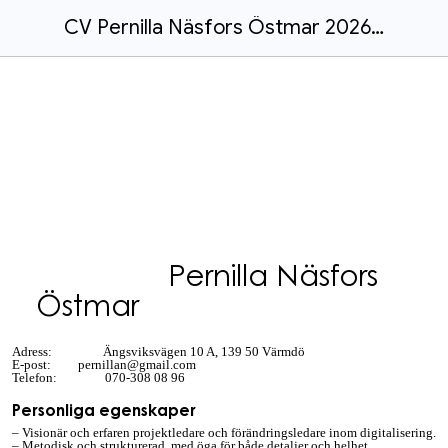
CV Pernilla Näsfors Östmar 2026-04 - svenska
Pernilla Näsfors
Östmar
Adress:
Ängsviksvägen 10 A, 139 50 Värmdö
E-post:
pernillan@gmail.com
Telefon: 070-308 08 96
Personliga egenskaper
– Visionär och erfaren projektledare och förändringsledare inom digitalisering.
– Metodisk och strukturerad, med öga för både detaljer och helhet.