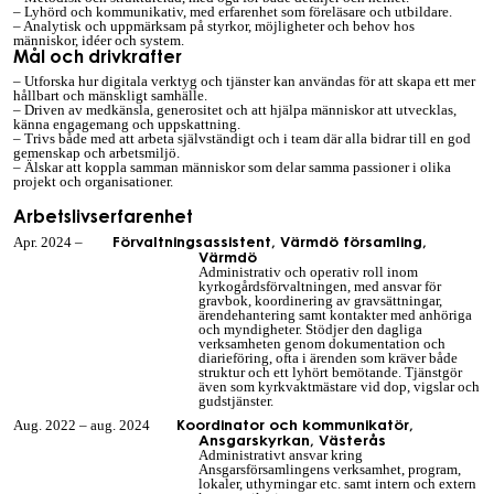
– Lyhörd och kommunikativ, med erfarenhet som föreläsare och utbildare.
– Analytisk och uppmärksam på styrkor, möjligheter och behov hos
människor, idéer och system.
Mål och drivkrafter
– Utforska hur digitala verktyg och tjänster kan användas för att skapa ett mer
hållbart och mänskligt samhälle.
– Driven av medkänsla, generositet och att hjälpa människor att utvecklas,
känna engagemang och uppskattning.
– Trivs både med att arbeta självständigt och i team där alla bidrar till en god
gemenskap och arbetsmiljö.
– Älskar att koppla samman människor som delar samma passioner i olika
projekt och organisationer.
Arbetslivserfarenhet
Förvaltningsassistent, Värmdö församling,
Apr. 2024 –
Värmdö
Administrativ och operativ roll inom
kyrkogårdsförvaltningen, med ansvar för
gravbok, koordinering av gravsättningar,
ärendehantering samt kontakter med anhöriga
och myndigheter. Stödjer den dagliga
verksamheten genom dokumentation och
diarieföring, ofta i ärenden som kräver både
struktur och ett lyhört bemötande. Tjänstgör
även som kyrkvaktmästare vid dop, vigslar och
gudstjänster.
Koordinator och kommunikatör,
Aug. 2022 – aug. 2024
Ansgarskyrkan, Västerås
Administrativt ansvar kring
Ansgarsförsamlingens verksamhet, program,
lokaler, uthyrningar etc. samt intern och extern