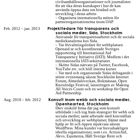
civilsamhällesorganisationer och journalister
för att öka deras kunskaper i hur de kan
använda öppna data om bistånd och
utveckling i deras arbete.
– Organisera internationella möten för
partnerorganisationerna inom OAP.
Projektledare för transparens och
Feb. 2012 – jan. 2013
sociala medier, Sida, Stockholm
Ansvarade för transparensarbetet och de sociala
mediekanalerna hos Sida.
– Var förvaltningsledare för webbplatsen
Openaid.se och koordinerade Sveriges
rapportering till International Aid
Transparency Initiative (IATI). Medlem i det
internationella IATI-sekretariatet.
– Skötte Sidas närvaro på Twitter, Facebook,
YouTube etc. och höll interna kurser.
– Var med och organiserade Sidas deltagande i
större evenemang såsom Stockholm Internet
Forum, Almedalsveckan, Bokmässan, Open
Knowledge Festival, lanseringen av Making
All Voices Count och en workshop för Open
Aid Partnership.
Konsult inom webb och sociala medier,
Aug. 2010 – feb. 2012
Openhearted, Stockholm
Drev enskild firma där jag som konsult
utbildade i och tog fram strategier för webb och
sociala medier, samt arbetade med kravställan
och utveckling av webbplatser, främst med
hjälp av fri och öppen mjukvara såsom
WordPress. Mina kunder var huvudsakligen
ideella organisationer, som t.ex. ActionAid,
Akvo, Equmenia, Håll Sverige Rent och