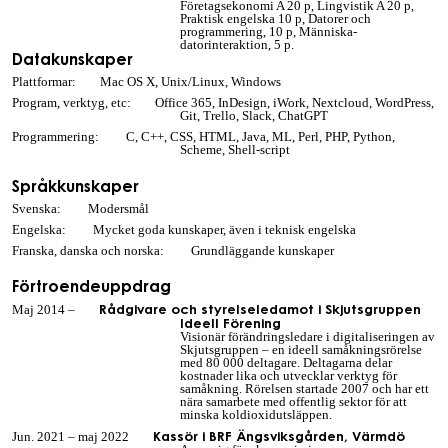
Företagsekonomi A 20 p, Lingvistik A 20 p,
Praktisk engelska 10 p, Datorer och
programmering, 10 p, Människa-
datorinteraktion, 5 p.
Datakunskaper
Plattformar: Mac OS X, Unix/Linux, Windows
Program, verktyg, etc:
Office 365, InDesign, iWork, Nextcloud, WordPress,
Git, Trello, Slack, ChatGPT
Programmering: C, C++, CSS, HTML, Java, ML, Perl, PHP, Python,
Scheme, Shell-script
Språkkunskaper
Svenska: Modersmål
Engelska: Mycket goda kunskaper, även i teknisk engelska
Franska, danska och norska: Grundläggande kunskaper
Förtroendeuppdrag
Rådgivare och styrelseledamot i Skjutsgruppen
Maj 2014 –
Ideell Förening
Visionär förändringsledare i digitaliseringen av
Skjutsgruppen – en ideell samåkningsrörelse
med 80 000 deltagare. Deltagarna delar
kostnader lika och utvecklar verktyg för
samåkning. Rörelsen startade 2007 och har ett
nära samarbete med offentlig sektor för att
minska koldioxidutsläppen.
Kassör i BRF Ängsviksgården, Värmdö
Jun. 2021 – maj 2022