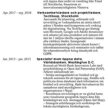
och öppna data under en vandring från Ystad
till Stockholm, finansierat av
innovationsmyndigheten Vinnova.
Verksamhetsledare och projektledare,
Apr. 2017 – sep. 2018
TechSoup, Stockholm
Ansvarade för planering, utförande och
utveckling av verksamheten att stötta ideell
sektor i Norden med kompetens och verktyg
för digitalisering. Via TechSoup ger företag
som Microsoft, Google och Adobe donationer
och rabatter på sina produkter och tjänster till
mer än 1 miljon ideella organisationer i
nästan
alla världens länder. Arrangerade
kunskapshöjande aktiviteter såsom kurser i
sökordsannonsering och seminarier och träffar
för erfarenhetsutbyte kring dataskydd och
GDPR.
Specialist inom öppna data,
Jan. 2013 – jan. 2015
Världsbanken, Washington D.C.
Konsult på World Bank Innovation Labs med
projektledning av Open Aid Partnership (OAP).
Arbetet inkluderade att:
– Stödja mottagarländer av bistånd och ge
teknisk assistans för att öppna upp, förädla och
publicera deras databaser med information om
bistånd och utveckling.
H
ade huvudansvar för
samarbetet med myndigheter och
organisationer i Nepal.
– Koordinera utvecklingen av en global karta
som visualiserar geografisk öppen data från
biståndsgivare och -mottagare (Open Aid Map).
– Arrangera utbildningar och workshops för
lokala myndigheter, biståndsgivare,