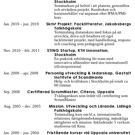
Stockholm
Sommarkurs på heltid i att planera, genomföra
och utvärdera projekt. Kursboken och
kursinnehållet var anpassat efter IPMA/PMI-
krav.
Skriv! Projekt: Facklitteratur, Jakobsbergs
Jan. 2019 – jun. 2019
folkhögskola
Terminslång distanskurs med fokus på att
utveckla, driva och bearbeta ett eget
facklitterärt projekt, med handledning, respons
och coaching som pedagogisk grund.
STING Startup, KTH Innovation,
Nov. 2010 – feb. 2011
Stockholm
En praktisk utbildning för team med
innovativa affärsidéer med stor internationell
tillväxtpotential.
Personlig utveckling & ledarskap, Gestalt
Jan. 2009 – apr. 2009
Institute of Scandinavia
Helg- och kvällskurs i Stockholm på totalt ca
60 timmar.
Certifierad ScrumMaster, Citerus, Uppsala
Sep. 2008
Tvådagarskurs som ledde till certifiering som
ScrumMaster.
Mission, Utveckling och Lärande, Lidingö
Aug. 2005 – dec. 2005
Folkhögskola
Terminslång kurs om bl.a. internationella
relationer, fattigdomsbekämpning, mänskliga
rättigheter och mission. Inkluderade 5 veckors
studieresa till Kina.
Fristående kurser vid Uppsala universitet
Jan. 2000 – jun. 2004