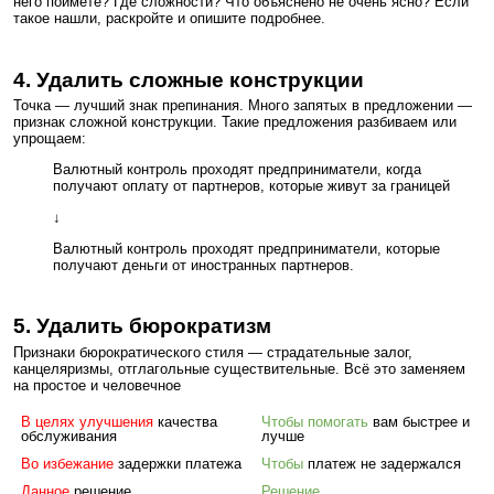
него поймете? Где сложности? Что объяснено не очень ясно? Если
такое нашли, раскройте и опишите подробнее.
4. Удалить сложные конструкции
Точка — лучший знак препинания. Много запятых в предложении —
признак сложной конструкции. Такие предложения разбиваем или
упрощаем:
Валютный контроль проходят предприниматели, когда
получают оплату от партнеров, которые живут за границей
↓
Валютный контроль проходят предприниматели, которые
получают деньги от иностранных партнеров.
5. Удалить бюрократизм
Признаки бюрократического стиля — страдательные залог,
канцеляризмы, отглагольные существительные. Всё это заменяем
на простое и человечное
В целях улучшения
качества
Чтобы помогать
вам быстрее и
обслуживания
лучше
Во избежание
задержки платежа
Чтобы
платеж не задержался
Данное
решение
Решение