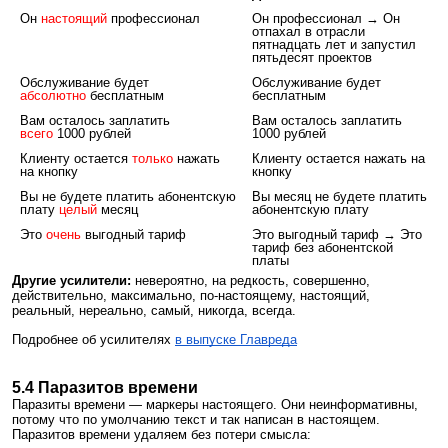
Он
настоящий
профессионал
Он профессионал → Он
отпахал в отрасли
пятнадцать лет и запустил
пятьдесят проектов
Обслуживание будет
Обслуживание будет
абсолютно
бесплатным
бесплатным
Вам осталось заплатить
Вам осталось заплатить
всего
1000 рублей
1000 рублей
Клиенту остается
только
нажать
Клиенту остается нажать на
на кнопку
кнопку
Вы не будете платить абонентскую
Вы месяц не будете платить
плату
целый
месяц
абонентскую плату
Это
очень
выгодный тариф
Это выгодный тариф → Это
тариф без абонентской
платы
Другие усилители:
невероятно, на редкость, совершенно,
действительно, максимально, по-настоящему, настоящий,
реальный, нереально, самый, никогда, всегда.
Подробнее об усилителях
в выпуске Главреда
5.4 Паразитов времени
Паразиты времени — маркеры настоящего. Они неинформативны,
потому что по умолчанию текст и так написан в настоящем.
Паразитов времени удаляем без потери смысла: