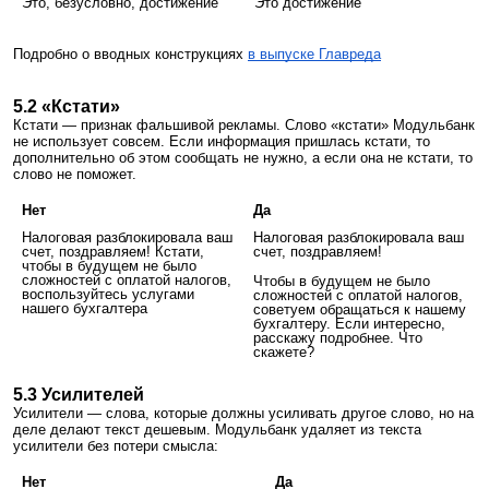
Это, безусловно, достижение
Это достижение
Подробно о вводных конструкциях
в выпуске Главреда
5.2 «Кстати»
Кстати — признак фальшивой рекламы. Слово «кстати» Модульбанк
не использует совсем. Если информация пришлась кстати, то
дополнительно об этом сообщать не нужно, а если она не кстати, то
слово не поможет.
Нет
Да
Налоговая разблокировала ваш
Налоговая разблокировала ваш
счет, поздравляем! Кстати,
счет, поздравляем!
чтобы в будущем не было
сложностей с оплатой налогов,
Чтобы в будущем не было
воспользуйтесь услугами
сложностей с оплатой налогов,
нашего бухгалтера
советуем обращаться к нашему
бухгалтеру. Если интересно,
расскажу подробнее. Что
скажете?
5.3 Усилителей
Усилители — слова, которые должны усиливать другое слово, но на
деле делают текст дешевым. Модульбанк удаляет из текста
усилители без потери смысла:
Нет
Да