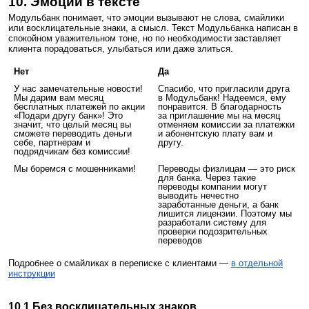
10. Эмоции в тексте
Модульбанк понимает, что эмоции вызывают не слова, смайлики
или восклицательные знаки, а смысл. Текст Модульбанка написан в
спокойном уважительном тоне, но по необходимости заставляет
клиента порадоваться, улыбаться или даже злиться.
Нет
Да
У нас замечательные новости!
Спасибо, что пригласили друга
Мы дарим вам месяц
в Модульбанк! Надеемся, ему
бесплатных платежей по акции
понравится. В благодарность
«Подари другу банк»! Это
за приглашение мы на месяц
значит, что целый месяц вы
отменяем комиссии за платежки
сможете переводить деньги
и абонентскую плату вам и
себе, партнерам и
другу.
подрядчикам без комиссии!
Мы боремся с мошенниками!
Переводы физлицам — это риск
для банка. Через такие
переводы компании могут
выводить нечестно
заработанные деньги, а банк
лишится лицензии. Поэтому мы
разработали систему для
проверки подозрительных
переводов
Подробнее о смайликах в переписке с клиентами —
в отдельной
инструкции
10.1 Без восклицательных знаков