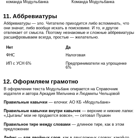
команда Модульбанка
Команда Модульбанка
11. Аббревиатуры
Аббревиатуры — зло. Читателю приходится либо вспоминать, что
они значат, либо вообще искать в поисковике. И то, и другое
отвлекает от смысла. Поэтому незнакомые и сложные аббревиатуры
расшифровываем всегда, простые — желательно.
Нет
Да
ФНС
Налоговая
ИП с УСН 6%
Предприниматели на упрощенке
6%
12. Оформляем грамотно
В оформлении текста Модульбанк опирается на Справочник
издателя и автора Аркадия Мильчина и Людмилы Чельцовой
Правильные кавычки
— елочки: АО КБ «Модульбанк»
Правильные кавычки внутри кавычек
— верхние и нижние лапки:
«„Цыганы“ мои не продаются вовсе», — сетовал Пушкин
Правильное тире между словами
— длинное тире, как в этом
предложении
Дефис — для двойных слов,
как в двусложных словах: какой-то