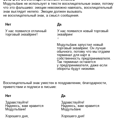
Модульбанк не использует в тексте восклицательные знаки, потому
что это фальшиво: эмоции невозможно навязать, восклицательный
знак выглядит нелепо. Эмоции должен вызывать
не восклицательный знак, а смысл сообщения.
Нет
Да
У нас появился отличный
У нас появился новый торговый
торговый эквайринг!
эквайринг
↓
Модульбанк запустил новый
торговый эквайринг. Он лучше
обычного, потому что мы отдаем
терминал для карт в
собственность предпринимателя.
Так терминал останется
у предпринимателя, даже если
обороты будут низкими.
Восклицательный знак уместен в поздравлении, благодарности,
приветствии и подписи в письме:
Нет
Да
Здравствуйте!
Здравствуйте!
Надеюсь, вам нравится
Надеюсь, вам нравится
Модульбанк!
Модульбанк
Хорошего дня,
Хорошего дня!