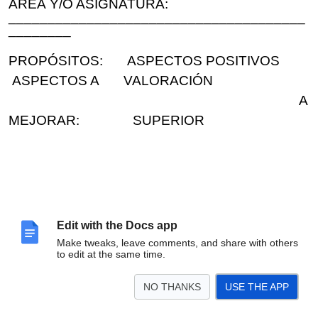
ÁREA
Y/O ASIGNATURA:
______________________________________
________
PROPÓSITOS: ASPECTOS POSITIVOS
ASPECTOS A VALORACIÓN
A
MEJORAR: SUPERIOR
A: PERSONALES
Edit with the Docs app
BÁSICO
Make tweaks, leave comments, and share with others
B: ACADÉMICOS
to edit at the same time.
BAJO
NO THANKS
USE THE APP
NOTA: en la valoración si se responde de