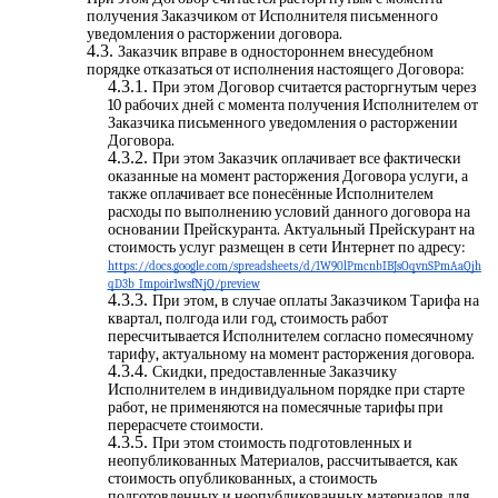
получения Заказчиком от Исполнителя письменного
уведомления о расторжении договора.
Заказчик вправе в одностороннем внесудебном
порядке отказаться от исполнения настоящего Договора:
При этом Договор считается расторгнутым через
10 рабочих дней с момента получения Исполнителем от
Заказчика письменного уведомления о расторжении
Договора.
При этом Заказчик оплачивает все фактически
оказанные на момент расторжения Договора услуги, а
также оплачивает все понесённые Исполнителем
расходы по выполнению условий данного договора на
основании Прейскуранта. Актуальный Прейскурант на
стоимость услуг размещен в сети Интернет по адресу:
https://docs.google.com/spreadsheets/d/1W90lPmcnbIBJsOqvnSPmAaQjh
qD3b_Impoir1wsfNjQ/preview
При этом, в случае оплаты Заказчиком Тарифа на
квартал, полгода или год, стоимость работ
пересчитывается Исполнителем согласно помесячному
тарифу, актуальному на момент расторжения договора.
Скидки, предоставленные Заказчику
Исполнителем в индивидуальном порядке при старте
работ, не применяются на помесячные тарифы при
перерасчете стоимости.
При этом стоимость подготовленных и
неопубликованных Материалов, рассчитывается, как
стоимость опубликованных, а стоимость
подготовленных и неопубликованных материалов для