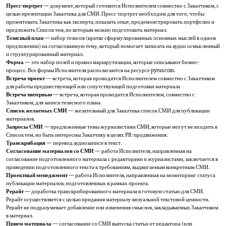
Пресс-портрет
— документ, который готовится Исполнителем совместно с Заказчиком, с
целью презентации Заказчика для СМИ. Пресс-портрет необходим для того, чтобы
презентовать Заказчика как эксперта, показать опыт, продемонстрировать портфолио и
предложить Список тем, по которым можно подготовить материал.
Тезисный план
— набор тезисов (кратко сформулированных основных мыслей в одном
предложении) на согласованную тему, который помогает записать на аудио осмысленный
и структурированный материал.
Форма
— это набор полей и правил маршрутизации, которые описывают бизнес-
процесс. Все формы Исполнителя располагаются на ресурсе pyrus.com.
Встреча-проект
— встреча, которая проводится Исполнителем совместно с Заказчиком
для работы предшествующей или сопутствующей подготовки материала
Встреча-интервью
— встреча, которая проводится Исполнителем, совместно с
Заказчиком, для записи тезисного плана.
Список желаемых СМИ
— желательный для Заказчика список СМИ для публикации
материалов.
Запросы СМИ
— предложенные темы журналистами СМИ, которые могут не входить в
Список тем, но быть интересны Заказчику в целях PR-продвижения.
Транскрибация
— перевод аудиозаписи в текст.
Согласование материалов со СМИ
— работа Исполнителя, направленная на
согласование подготовленного материала с редакторами и журналистами, заключается в
приведении подготовленного текста к требованиям, выдвигаемым конкретным СМИ.
Проектный менеджмент
— работа Исполнителя, направленная на мониторинг статуса
публикации материалов, подготовленных в рамках проекта.
Рерайт
— доработка транскрибированного материала в готовую статью для СМИ.
Рерайт осуществляется с целью придания материалу визуальной текстовой ценности.
Рерайт не подразумевает добавление или изменения смыслов, закладываемых Заказчиком
в материал.
Прием материала
— согласование со СМИ выпуска статьи от редактора (или