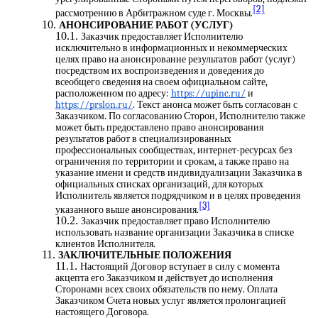
[2]
рассмотрению в Арбитражном суде г. Москвы.
АНОНСИРОВАНИЕ РАБОТ (УСЛУГ)
Заказчик предоставляет Исполнителю
исключительно в информационных и некоммерческих
целях право на анонсирование результатов работ (услуг)
посредством их воспроизведения и доведения до
всеобщего сведения на своем официальном сайте,
расположенном по адресу:
https://upinc.ru/
и
https://prslon.ru/
. Текст анонса может быть согласован с
Заказчиком. По согласованию Сторон, Исполнителю также
может быть предоставлено право анонсирования
результатов работ в специализированных
профессиональных сообществах, интернет-ресурсах без
ограничения по территории и срокам, а также право на
указание имени и средств индивидуализации Заказчика в
официальных списках организаций, для которых
Исполнитель является подрядчиком и в целях проведения
[3]
указанного выше анонсирования.
Заказчик предоставляет право Исполнителю
использовать название организации Заказчика в списке
клиентов Исполнителя.
ЗАКЛЮЧИТЕЛЬНЫЕ ПОЛОЖЕНИЯ
Настоящий Договор вступает в силу с момента
акцепта его Заказчиком и действует до исполнения
Сторонами всех своих обязательств по нему. Оплата
Заказчиком Счета новых услуг является пролонгацией
настоящего Договора.