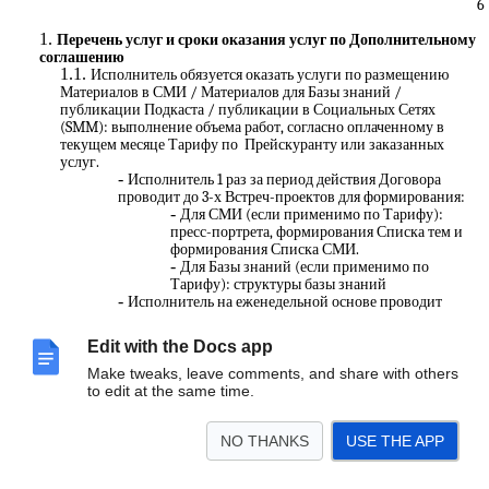
6
Перечень услуг и сроки оказания услуг по Дополнительному
соглашению
Исполнитель обязуется оказать услуги по размещению
Материалов в СМИ / Материалов для Базы знаний /
публикации Подкаста / публикации в Социальных Сетях
(SMM): выполнение объема работ, согласно оплаченному в
текущем месяце Тарифу по Прейскуранту или заказанных
услуг.
Исполнитель 1 раз за период действия Договора
проводит до 3-х Встреч-проектов для формирования:
Для СМИ (если применимо по Тарифу):
пресс-портрета, формирования Списка тем и
формирования Списка СМИ.
Для Базы знаний (если применимо по
Тарифу): структуры базы знаний
Исполнитель на еженедельной основе проводит
Встречи-интервью с Заказчиком для разработки
Тезисного плана, в количестве, согласно оплаченному
Edit with the Docs app
Заказчиком тарифу по Прейскуранту.
Исполнитель обеспечивает:
Make tweaks, leave comments, and share with others
Подготовку Списка тем совместно с Заказчиком.
to edit at the same time.
Согласование с Заказчиком тем запросов для
подготовки Материала.
Транскрибацию и рерайт Аудиозаписей,
NO THANKS
USE THE APP
подготовленных Заказчиком по Тезисному плану.
Согласование Материалов, работу по правкам в