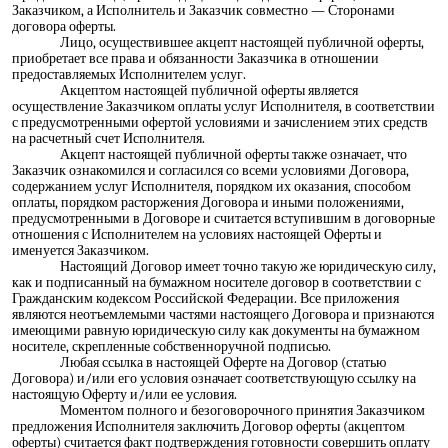
Заказчиком, а Исполнитель и Заказчик совместно — Сторонами
договора оферты.
Лицо, осуществившее акцепт настоящей публичной оферты,
приобретает все права и обязанности Заказчика в отношении
предоставляемых Исполнителем услуг.
Акцептом настоящей публичной оферты является
осуществление Заказчиком оплаты услуг Исполнителя, в соответствии
с предусмотренными офертой условиями и зачислением этих средств
на расчетный счет Исполнителя.
Акцепт настоящей публичной оферты также означает, что
Заказчик ознакомился и согласился со всеми условиями Договора,
содержанием услуг Исполнителя, порядком их оказания, способом
оплаты, порядком расторжения Договора и иными положениями,
предусмотренными в Договоре и считается вступившим в договорные
отношения с Исполнителем на условиях настоящей Оферты и
именуется Заказчиком.
Настоящий Договор имеет точно такую же юридическую силу,
как и подписанный на бумажном носителе договор в соответствии с
Гражданским кодексом Российской Федерации. Все приложения
являются неотъемлемыми частями настоящего Договора и признаются
имеющими равную юридическую силу как документы на бумажном
носителе, скрепленные собственноручной подписью.
Любая ссылка в настоящей Оферте на Договор (статью
Договора) и/или его условия означает соответствующую ссылку на
настоящую Оферту и/или ее условия.
Моментом полного и безоговорочного принятия Заказчиком
предложения Исполнителя заключить Договор оферты (акцептом
оферты) считается факт подтверждения готовности совершить оплату