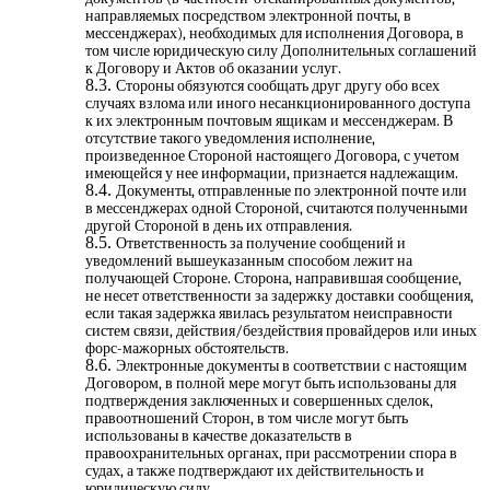
направляемых посредством электронной почты, в
мессенджерах), необходимых для исполнения Договора, в
том числе юридическую силу Дополнительных соглашений
к Договору и Актов об оказании услуг.
Стороны обязуются сообщать друг другу обо всех
случаях взлома или иного несанкционированного доступа
к их электронным почтовым ящикам и мессенджерам. В
отсутствие такого уведомления исполнение,
произведенное Стороной настоящего Договора, с учетом
имеющейся у нее информации, признается надлежащим.
Документы, отправленные по электронной почте или
в мессенджерах одной Стороной, считаются полученными
другой Стороной в день их отправления.
Ответственность за получение сообщений и
уведомлений вышеуказанным способом лежит на
получающей Стороне. Сторона, направившая сообщение,
не несет ответственности за задержку доставки сообщения,
если такая задержка явилась результатом неисправности
систем связи, действия/бездействия провайдеров или иных
форс-мажорных обстоятельств.
Электронные документы в соответствии с настоящим
Договором, в полной мере могут быть использованы для
подтверждения заключенных и совершенных сделок,
правоотношений Сторон, в том числе могут быть
использованы в качестве доказательств в
правоохранительных органах, при рассмотрении спора в
судах, а также подтверждают их действительность и
юридическую силу.