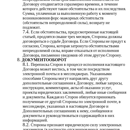
Договору отодвигается соразмерно времени, в течение
которого действуют такие обстоятельства и их последствия.
Сумма, уплаченная за выполненную работу к моменту
возникновения форс-мажорных обстоятельств
(обстоятельств непреодолимой силы), возврату не
подлежит.
Если обстоятельства, предусмотренные настоящей
статьей, продлятся свыше трех месяцев, Стороны должны
договориться о судьбе Договора. Если Стороны не придут к
согласию, Сторона, которая затронута обстоятельствами
непреодолимой силы, вправе отказаться от исполнения
Договора, письменно уведомив об этом другую Сторону.
ДОКУМЕНТООБОРОТ
Переписка Сторон в процессе исполнения настоящего
Договора может вестись, в том числе посредством
электронной почты и в мессенджерах. Указанными
способами Стороны могут направлять друг другу
дополнительные соглашения к Договору, любые запросы,
инструкции, комментарии, акты об оказании услуг,
проекты юридических заключений, любые иные сообщения
и документы. Каждая из Сторон обязуется принимать
полученные от другой Стороны по электронной почте, в
мессенджере, указанных в настоящем Договоре и
Дополнительных соглашениях к нему, сообщения и
документы и руководствоваться содержащейся в них
информацией.
Стороны признают юридическую силу электронных
документов (в частности-отсканированных документов,