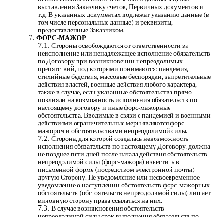
выставления Заказчику счетов, Первичных документов и
т.д. В указанных документах подлежат указанию данные (в
том числе персональные данные) и реквизиты,
предоставленные Заказчиком.
ФОРС-МАЖОР
Стороны освобождаются от ответственности за
неисполнение или ненадлежащее исполнение обязательств
по Договору при возникновении непреодолимых
препятствий, под которыми понимаются: пандемия,
стихийные бедствия, массовые беспорядки, запретительные
действия властей, военные действия любого характера,
также в случае, если указанные обстоятельства прямо
повлияли на возможность исполнения обязательств по
настоящему договору и иные форс-мажорные
обстоятельства. Вводимые в связи с пандемией и военными
действиями ограничительные меры являются форс-
мажором и обстоятельствами непреодолимой силы.
Сторона, для которой создалась невозможность
исполнения обязательств по настоящему Договору, должна
не позднее пяти дней после начала действия обстоятельств
непреодолимой силы (форс-мажора) известить в
письменной форме (посредством электронной почты)
другую Сторону. Не уведомление или несвоевременное
уведомление о наступлении обстоятельств форс-мажорных
обстоятельств (обстоятельств непреодолимой силы) лишает
виновную сторону права ссылаться на них.
В случае возникновения обстоятельств
непреодолимой силы срок выполнения обязательств по