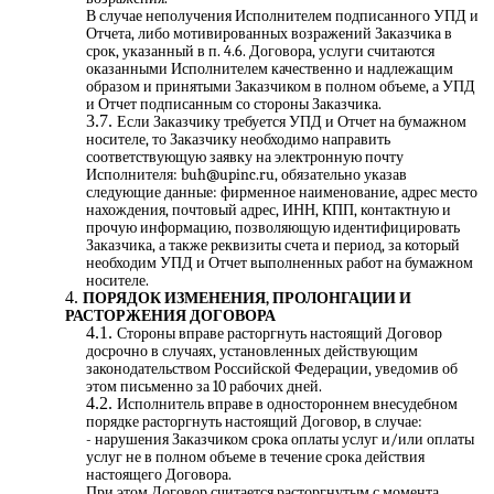
В случае неполучения Исполнителем подписанного УПД и
Отчета, либо мотивированных возражений Заказчика в
срок, указанный в п. 4.6. Договора, услуги считаются
оказанными Исполнителем качественно и надлежащим
образом и принятыми Заказчиком в полном объеме, а УПД
и Отчет подписанным со стороны Заказчика.
Если Заказчику требуется УПД и Отчет на бумажном
носителе, то Заказчику необходимо направить
соответствующую заявку на электронную почту
Исполнителя: buh@upinc.ru, обязательно указав
следующие данные: фирменное наименование, адрес место
нахождения, почтовый адрес, ИНН, КПП, контактную и
прочую информацию, позволяющую идентифицировать
Заказчика, а также реквизиты счета и период, за который
необходим УПД и Отчет выполненных работ на бумажном
носителе.
ПОРЯДОК ИЗМЕНЕНИЯ, ПРОЛОНГАЦИИ И
РАСТОРЖЕНИЯ ДОГОВОРА
Стороны вправе расторгнуть настоящий Договор
досрочно в случаях, установленных действующим
законодательством Российской Федерации, уведомив об
этом письменно за 10 рабочих дней.
Исполнитель вправе в одностороннем внесудебном
порядке расторгнуть настоящий Договор, в случае:
- нарушения Заказчиком срока оплаты услуг и/или оплаты
услуг не в полном объеме в течение срока действия
настоящего Договора.
При этом Договор считается расторгнутым с момента