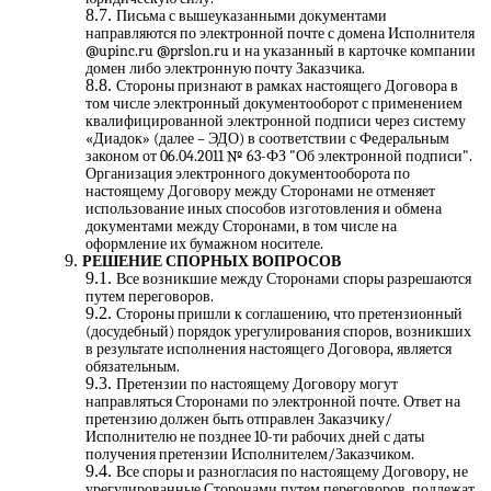
Письма с вышеуказанными документами
направляются по электронной почте с домена Исполнителя
@
upinc.ru
@prslon.ru и на указанный в карточке компании
домен либо электронную почту Заказчика.
Стороны признают в рамках настоящего Договора в
том числе электронный документооборот с применением
квалифицированной электронной подписи через систему
«Диадок» (далее – ЭДО) в соответствии с Федеральным
законом от 06.04.2011 № 63-ФЗ "Об электронной подписи".
Организация электронного документооборота по
настоящему Договору между Сторонами не отменяет
использование иных способов изготовления и обмена
документами между Сторонами, в том числе на
оформление их бумажном носителе.
РЕШЕНИЕ СПОРНЫХ ВОПРОСОВ
Все возникшие между Сторонами споры разрешаются
путем переговоров.
Стороны пришли к соглашению, что претензионный
(досудебный) порядок урегулирования споров, возникших
в результате исполнения настоящего Договора, является
обязательным.
Претензии по настоящему Договору могут
направляться Сторонами по электронной почте. Ответ на
претензию должен быть отправлен Заказчику/
Исполнителю не позднее 10-ти рабочих дней с даты
получения претензии Исполнителем/Заказчиком.
Все споры и разногласия по настоящему Договору, не
урегулированные Сторонами путем переговоров, подлежат