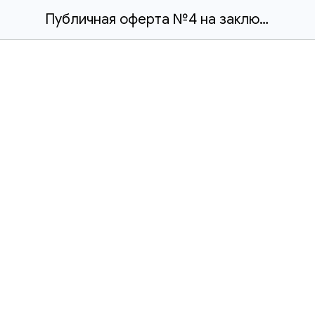
Публичная оферта №4 на заключение договора на оказание услуг v1.51 бправ.docx