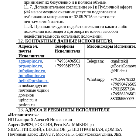
принимает их безусловно и в полном объеме.
Дополнительное соглашение №1 к Публичной оферте
№4 на возмездное оказание услуг по подготовке и
публикации материалов от 02.05.2026 является его
неотъемлемой частью.
Признание судом недействительности какого-либо
положения настоящего Договора не влечет за собой
недействительность остальных положений.
КОНТАКТНЫЕ ДАННЫЕ ИСПОЛНИТЕЛЯ.
Адреса эл.
Телефоны
Мессенджеры Исполните
почты
Исполнителя:
Исполнителя:
ag@upinc.ru
,
+74956496501
Telegram:
@galitskij
pr@upinc.ru
,
+79998197950
@BorisLomovs
info@upinc.ru
,
@Hildcat
buh@upinc.ru
Whatsapp:
+79164478333
hello@prslon.ru
+7989047650
и любые другие
+79215557134
почтовые ящики
+74956496501
доменов
88005550099
upinc.ru и
prslon.ru
АДРЕСА И РЕКВИЗИТЫ ИСПОЛНИТЕЛЯ
«Исполнитель»
:
ИП Галицкий Алексей Николаевич
Адрес: 359024, РОССИЯ, Респ КАЛМЫКИЯ, р-н
ЯШАЛТИНСКИЙ, с ВЕСЕЛОЕ, ул ЦЕНТРАЛЬНАЯ, ДОМ 15А
Почтовый адрес: 115093, г. Москва, Б. Серпуховская улица, 31к2,