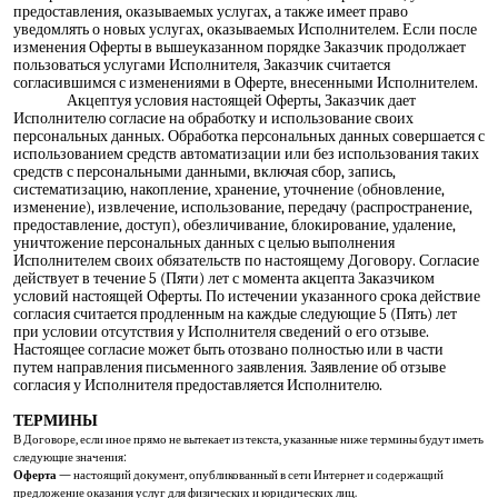
предоставления, оказываемых услугах, а также имеет право
уведомлять о новых услугах, оказываемых Исполнителем. Если после
изменения Оферты в вышеуказанном порядке Заказчик продолжает
пользоваться услугами Исполнителя, Заказчик считается
согласившимся с изменениями в Оферте, внесенными Исполнителем.
Акцептуя условия настоящей Оферты, Заказчик дает
Исполнителю согласие на обработку и использование своих
персональных данных. Обработка персональных данных совершается с
использованием средств автоматизации или без использования таких
средств с персональными данными, включая сбор, запись,
систематизацию, накопление, хранение, уточнение (обновление,
изменение), извлечение, использование, передачу (распространение,
предоставление, доступ), обезличивание, блокирование, удаление,
уничтожение персональных данных с целью выполнения
Исполнителем своих обязательств по настоящему Договору. Согласие
действует в течение 5 (Пяти) лет с момента акцепта Заказчиком
условий настоящей Оферты. По истечении указанного срока действие
согласия считается продленным на каждые следующие 5 (Пять) лет
при условии отсутствия у Исполнителя сведений о его отзыве.
Настоящее согласие может быть отозвано полностью или в части
путем направления письменного заявления. Заявление об отзыве
согласия у Исполнителя предоставляется Исполнителю.
ТЕРМИНЫ
В Договоре, если иное прямо не вытекает из текста, указанные ниже термины будут иметь
следующие значения:
Оферта
— настоящий документ, опубликованный в сети Интернет и содержащий
предложение оказания услуг для физических и юридических лиц.