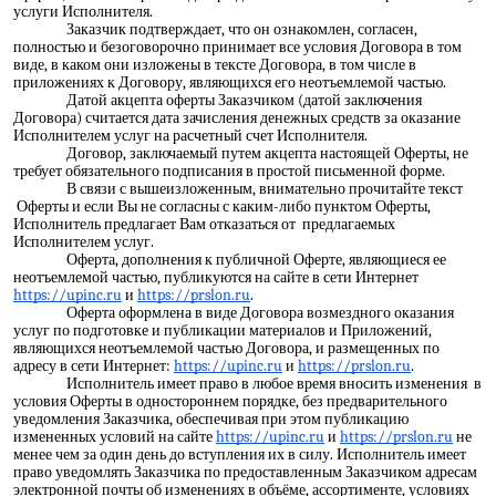
услуги Исполнителя.
Заказчик подтверждает, что он ознакомлен, согласен,
полностью и безоговорочно принимает все условия Договора в том
виде, в каком они изложены в тексте Договора, в том числе в
приложениях к Договору, являющихся его неотъемлемой частью.
Датой акцепта оферты Заказчиком (датой заключения
Договора) считается дата зачисления денежных средств за оказание
Исполнителем услуг на расчетный счет Исполнителя.
Договор, заключаемый путем акцепта настоящей Оферты, не
требует обязательного подписания в простой письменной форме.
В связи с вышеизложенным, внимательно прочитайте текст
Оферты и если Вы не согласны с каким-либо пунктом Оферты,
Исполнитель предлагает Вам отказаться от предлагаемых
Исполнителем услуг.
Оферта, дополнения к публичной Оферте, являющиеся ее
неотъемлемой частью, публикуются на сайте в сети Интернет
https://upinc.ru
и
https://prslon.ru
.
Оферта оформлена в виде Договора возмездного оказания
услуг по подготовке и публикации материалов и Приложений,
являющихся неотъемлемой частью Договора, и размещенных по
адресу в сети Интернет:
https://upinc.ru
и
https://prslon.ru
.
Исполнитель имеет право в любое время вносить изменения в
условия Оферты в одностороннем порядке, без предварительного
уведомления Заказчика, обеспечивая при этом публикацию
измененных условий на сайте
https://upinc.ru
и
https://prslon.ru
не
менее чем за один день до вступления их в силу. Исполнитель имеет
право уведомлять Заказчика по предоставленным Заказчиком адресам
электронной почты об изменениях в объёме, ассортименте, условиях