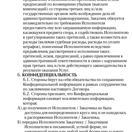
предписаний по возмещению убытков (выплате
компенсаций) со стороны третьих лиц и/или
государственных органов либо возбуждение дела об
административном правонарушении, Заказчик обязуется
незамедлительно по требованию Исполнителя
предоставить ему всю запрашиваемую информацию,
касающуюся предмета спора, и содействовать Исполнителю
в урегулировании таких претензий, а также возместить все
расходы (включая судебные расходы, расходы по уплате
штрафов), понесенные Исполнителем вследствие
предъявления, рассмотрения и исполнения таких
претензий, исков, предписаний, а равно привлечением к
административной ответственности в связи с нарушением
прав третьих лиц и/или действующего законодательства в
результате оказания Услуг.
КОНФИДЕНЦИАЛЬНОСТЬ
Стороны берут на себя обязательства по сохранению
Конфиденциальной информации в рамках сотрудничества
по заключению настоящего Договора.
Стороны признают, что Конфиденциальная
информация означает исключительно информацию,
которая:
А) до получения от Исполнителя / Заказчика не была
доступна для неопределенного круга лиц и не находилась
в распоряжении Исполнителя / Заказчика;
Б) передана Исполнителем Заказчику / Заказчиком
Исполнителю в письменной, устной форме, по
электронной почте или любой иной форме при условии,