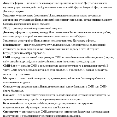
Акцепт оферты
— полное и безоговорочное принятие условий Оферты Заказчиком
путем осуществления действий, указанных в настоящей Оферте. Акцепт Оферты создает
Договор оферты.
Заказчик
— физическое (достигшее 18 лет, имеющее законное право вступать в
договорные отношения с Исполнителем) или юридическое лицо, осуществившее акцепт
Оферты, и являющийся таким образом
УПД
— универсальный передаточный документ.
Договор оферты
— договор между Исполнителем и Заказчиком на выполнение работ,
оказание услуг, который заключается посредством акцепта Оферты.
Заказчиком услуг/работ Исполнителя по заключенному Договору оферты.
Прейскурант
— перечень работ/услуг, выполняемых Исполнителем, содержащий
стоимость данных работ и услуг, опубликованный по адресу в сети Интернет:
https://upinc.ru и https://prslon.ru.
СМИ —
средства массовой информации. СМИ может быть как онлайн-изданием (портал,
сайт, онлайн-журнал), так и офф-лайн изданием (печатные газета, журнал).
СМИ-блог
— онлайн-СМИ с возможностью самостоятельного размещения статей. В
части СМИ-блогов есть редактура со стороны СМИ, в части СМИ-блогов редактура
может отсутствовать.
Материал
— текстовый- или аудио- документ, который может быть переработан в
статью и/или подкаст
Статья
— структурированный и подготовленный для публикации в СМИ или СМИ-
блоге Материал.
Подкаст
— это серия тематических материалов (эпизодов), которые начитываются на
звукозаписывающее устройство и размещаются в сети интернет.
База знаний
— совокупность Материлов, сгруппированных по группам,
представляющих обучающую ценность для Заказчика.
Список тем
— список тем для СМИ, являющиеся интересом Заказчика, находящихся в
компетенции и области исключительной экспертизы Заказчика.