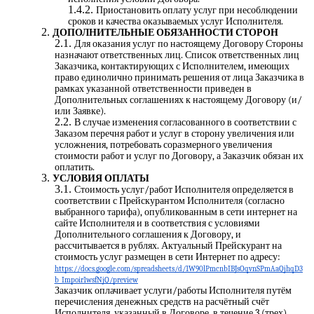
Приостановить оплату услуг при несоблюдении
сроков и качества оказываемых услуг Исполнителя.
ДОПОЛНИТЕЛЬНЫЕ ОБЯЗАННОСТИ СТОРОН
Для оказания услуг по настоящему Договору Стороны
назначают ответственных лиц. Список ответственных лиц
Заказчика, контактирующих с Исполнителем, имеющих
право единолично принимать решения от лица Заказчика в
рамках указанной ответственности приведен в
Дополнительных соглашениях к настоящему Договору (и/
или Заявке).
В случае изменения согласованного в соответствии с
Заказом перечня работ и услуг в сторону увеличения или
усложнения, потребовать соразмерного увеличения
стоимости работ и услуг по Договору, а Заказчик обязан их
оплатить.
УСЛОВИЯ ОПЛАТЫ
Стоимость услуг/работ Исполнителя определяется в
соответствии с Прейскурантом Исполнителя (согласно
выбранного тарифа), опубликованным в сети интернет на
сайте Исполнителя и в соответствия с условиями
Дополнительного соглашения к Договору, и
рассчитывается в рублях. Актуальный Прейскурант на
стоимость услуг размещен в сети Интернет по адресу:
https://docs.google.com/spreadsheets/d/1W90lPmcnbIBJsOqvnSPmAaQjhqD3
b_Impoir1wsfNjQ/preview
Заказчик оплачивает услуги/работы Исполнителя путём
перечисления денежных средств на расчётный счёт
Исполнителя, указанный в Договоре, в течение 3 (трех)