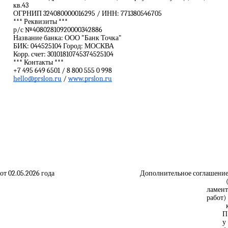
кв.43
ОГРНИП 324080000016295 / ИНН: 771380546705
*** Реквизиты ***
р/с №40802810920000342886
Название банка: ООО "Банк Точка"
БИК: 044525104 Город: МОСКВА
Корр. счет: 30101810745374525104
*** Контакты ***
+7 495 649 6501 / 8 800 555 0 998
hello@prslon.ru
/
www.prslon.ru
д. от 02.05.2026 года Дополнительное соглашение
ламен
работ)
П
у