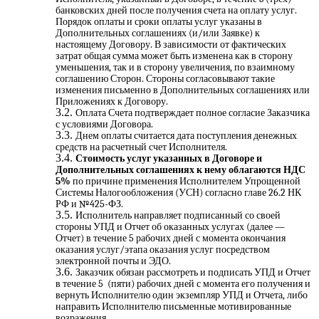
банковских дней после получения счета на оплату услуг.
Порядок оплаты и сроки оплаты услуг указаны в
Дополнительных соглашениях (и/или Заявке) к
настоящему Договору. В зависимости от фактических
затрат общая сумма может быть изменена как в сторону
уменьшения, так и в сторону увеличения, по взаимному
соглашению Сторон. Стороны согласовывают такие
изменения письменно в Дополнительных соглашениях или
Приложениях к Договору.
Оплата Счета подтверждает полное согласие Заказчика
с условиями Договора.
Днем оплаты считается дата поступления денежных
средств на расчетный счет Исполнителя.
Стоимость услуг указанных в Договоре и
Дополнительных соглашениях к нему облагаются НДС
5%
по причине применения Исполнителем Упрощенной
Системы Налогообложения (УСН) согласно главе 26.2 НК
РФ и №425-ФЗ.
Исполнитель направляет подписанный со своей
стороны УПД и Отчет об оказанных услугах (далее —
Отчет) в течение 5 рабочих дней с момента окончания
оказания услуг/этапа оказания услуг посредством
электронной почты и ЭДО.
Заказчик обязан рассмотреть и подписать УПД и Отчет
в течение 5 (пяти) рабочих дней с момента его получения и
вернуть Исполнителю один экземпляр УПД и Отчета, либо
направить Исполнителю письменные мотивированные
возражения.