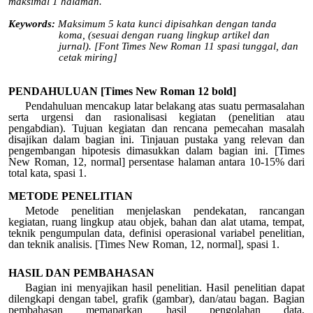
maksimal 1 halaman.
Keywords:
Maksimum 5 kata kunci dipisahkan dengan tanda
koma, (sesuai dengan ruang lingkup artikel dan
jurnal). [Font Times New Roman 11 spasi tunggal, dan
cetak miring]
PENDAHULUAN [Times New Roman 12 bold]
Pendahuluan mencakup latar belakang atas suatu permasalahan
serta urgensi dan rasionalisasi kegiatan (penelitian atau
pengabdian). Tujuan kegiatan dan rencana pemecahan masalah
disajikan dalam bagian ini. Tinjauan pustaka yang relevan dan
pengembangan hipotesis dimasukkan dalam bagian ini. [Times
New Roman, 12, normal] persentase halaman antara 10-15% dari
total kata, spasi 1.
METODE PENELITIAN
Metode penelitian menjelaskan pendekatan, rancangan
kegiatan, ruang lingkup atau objek, bahan dan alat utama, tempat,
teknik pengumpulan data, definisi operasional variabel penelitian,
dan teknik analisis. [Times New Roman, 12, normal], spasi 1.
HASIL DAN PEMBAHASAN
Bagian ini menyajikan hasil penelitian. Hasil penelitian dapat
dilengkapi dengan tabel, grafik (gambar), dan/atau bagan. Bagian
pembahasan memaparkan hasil pengolahan data,