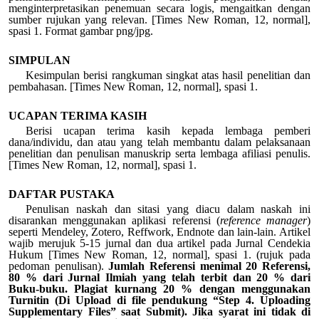
menginterpretasikan penemuan secara logis, mengaitkan dengan
sumber rujukan yang relevan. [Times New Roman, 12, normal],
spasi 1. Format gambar png/jpg.
SIMPULAN
Kesimpulan berisi rangkuman singkat atas hasil penelitian dan
pembahasan. [Times New Roman, 12, normal], spasi 1.
UCAPAN TERIMA KASIH
Berisi ucapan terima kasih kepada lembaga pemberi
dana/individu, dan atau yang telah membantu dalam pelaksanaan
penelitian dan penulisan manuskrip serta lembaga afiliasi penulis.
[Times New Roman, 12, normal], spasi 1.
DAFTAR PUSTAKA
Penulisan naskah dan sitasi yang diacu dalam naskah ini
disarankan menggunakan aplikasi referensi (
reference manager
)
seperti Mendeley, Zotero, Reffwork, Endnote dan lain-lain. Artikel
wajib merujuk 5-15 jurnal dan dua artikel pada Jurnal Cendekia
Hukum [Times New Roman, 12, normal], spasi 1. (rujuk pada
pedoman penulisan).
Jumlah Referensi menimal 20 Referensi,
80 % dari Jurnal Ilmiah yang telah terbit dan 20 % dari
Buku-buku.
Plagiat kurnang 20 % dengan menggunakan
Turnitin (Di Upload di file pendukung “Step 4. Uploading
Supplementary Files” saat Submit). Jika syarat ini tidak di