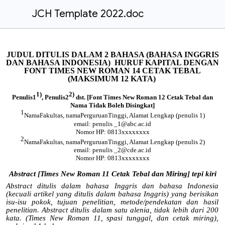
JCH Template 2022.doc
JUDUL DITULIS DALAM 2 BAHASA (BAHASA INGGRIS
DAN BAHASA INDONESIA) HURUF KAPITAL DENGAN
FONT TIMES NEW ROMAN 14 CETAK TEBAL
(MAKSIMUM 12 KATA)
1)
2)
Penulis1
, Penulis2
dst. [Font Times New Roman 12 Cetak Tebal dan
Nama Tidak Boleh Disingkat]
1
NamaFakultas, namaPerguruanTinggi, Alamat Lengkap (penulis 1)
email: penulis _1@abc.ac.id
Nomor HP: 0813xxxxxxxx
2
NamaFakultas, namaPerguruanTinggi, Alamat Lengkap (penulis 2)
email: penulis _2@cde.ac.id
Nomor HP: 0813xxxxxxxx
Abstract [Times New Roman 11 Cetak Tebal dan Miring] tepi kiri
Abstract ditulis dalam bahasa Inggris dan bahasa Indonesia
(kecuali artikel yang ditulis dalam bahasa Inggris) yang berisikan
isu-isu pokok, tujuan penelitian, metode/pendekatan dan hasil
penelitian. Abstract ditulis dalam satu alenia, tidak lebih dari 200
kata. (Times New Roman 11, spasi tunggal, dan cetak miring),