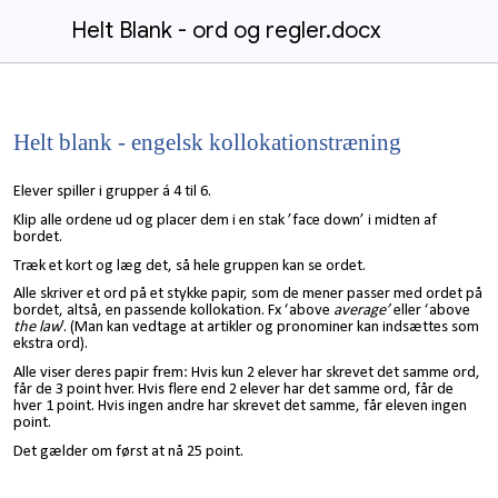
Helt Blank - ord og regler.docx
Helt blank - engelsk kollokationstræning
Elever spiller i grupper á 4 til 6.
Klip alle ordene ud og placer dem i en stak ’face down’ i midten af
bordet.
Træk et kort og læg det, så hele gruppen kan se ordet.
Alle skriver et ord på et stykke papir, som de mener passer med ordet på
bordet, altså, en passende kollokation. Fx ‘above
average’
eller ‘above
the law
’. (Man kan vedtage at artikler og pronominer kan indsættes som
ekstra ord).
Alle viser deres papir frem: Hvis kun 2 elever har skrevet det samme ord,
får de 3 point hver. Hvis flere end 2 elever har det samme ord, får de
hver 1 point. Hvis ingen andre har skrevet det samme, får eleven ingen
point.
Det gælder om først at nå 25 point.