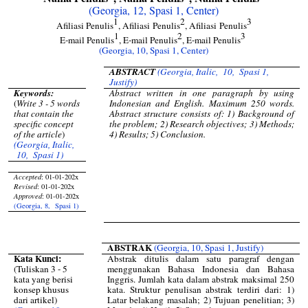
(Georgia, 12, Spasi 1, Center)
1
2
3
Afiliasi
Penulis
,
Afiliasi
Penulis
,
Afiliasi
Penulis
1
2
3
E-mail Penulis
, E-mail Penulis
, E-mail Penulis
(Georgia, 10, Spasi 1, Center)
ABSTRACT
(Georgia, Italic, 10, Spasi 1,
Justify)
Keywords:
Abstract written in one paragraph by using
(
Write 3 - 5 words
Indonesian and English. Maximum 250 words.
that contain the
Abstract structure consists of: 1) Background of
specific concept
the problem; 2) Research objectives; 3) Methods;
of the article
)
4) Results; 5) Conclusion.
(Georgia, Italic,
10, Spasi 1)
Accepted
: 01-01-202x
Revised
: 01-01-202x
Approved
: 01-01-202x
(Georgia, 8, Spasi 1)
ABSTRAK
(Georgia, 10, Spasi 1, Justify)
Kata Kunci:
Abstrak ditulis dalam satu paragraf dengan
(Tuliskan 3 - 5
menggunakan Bahasa Indonesia dan Bahasa
kata yang berisi
Inggris. Jumlah kata dalam abstrak maksimal 250
konsep khusus
kata. Struktur penulisan abstrak terdiri dari: 1)
dari artikel)
Latar belakang masalah; 2) Tujuan penelitian; 3)