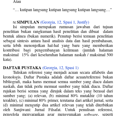
Atau
“… kutipan langsung kutipan langsung kutipan langsung…”
SIMPULAN
(Georgia, 12, Spasi 1, Justify)
Isi simpulan merupakan rumusan jawaban dari tujuan
penelitian bukan rangkuman hasil penelitian dan dibuat dalam
bentuk alinea (bukan numerik). Penutup berisi temuan penelitian
sebagai sintesis antara hasil analisis data dan hasil pembahasan,
serta lebih menonjolkan hal-hal yang baru yang memberikan
kontribusi bagi pengembangan keilmuan (jumlah halaman
maksimal 15% dari keseluruhan halaman naskah / maksimal 500
kata).
DAFTAR PUSTAKA
(Georgia, 12, Spasi 1)
Tuliskan referensi yang menjadi acuan secara alfabetis dan
kronologis. Daftar Pustaka adalah daftar acuan/referensi bukan
bibliografi, maka harus memuat semua sumber yang diacu dalam
naskah, dan tidak perlu memuat sumber yang tidak diacu. Daftar
rujukan berisi semua yang dirujuk dalam teks yang berasal dari
sumber yang; (a) relevan, (b) minimal 80% mutakhir (10 tahun
terakhir), (c) minimal 80% primer, terutama dari artikel jurnal, serta
(d) minimal mengutip dua artikel relevan yang telah diterbitkan
oleh Sanjiwani: Jurnal Filsafat. Untuk penulisan referensi,
pengelola menyarankan agar menggunakan
software
, seperti