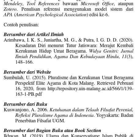
Mendeley
,
Tool References
bawaan
Microsoft Office
, ataupun
Zotero
. Penulisan referensi menggunakan model sistem dari
APA
(
American Psychological Association
) edisi ke-6.
Contoh penulisan:
Bersumber dari Artikel Ilmiah
Arimbawa, I. K. S., Juniartha, M. G., & Putra, I. G. D. D. (2020).
Kesadaran Diri menurut Tutur Jatiswara: Merajut Kembali
Kerukunan Hidup Umat Beragama.
Widya Genitri: Jurnal
Ilmiah Pendidikan, Agama Dan Kebudayaan Hindu
,
11
(3),
148–166.
Bersumber dari Website
Sumbulah, U. (2015). Pluralisme dan Kerukunan Umat Beragama
Perspektif Elite Agama di Kota Malang. Retrieved Pebruari
16, 2020, from http://repository.uin-malang.ac.id/566/1/139-
163-1-PB.pdf
Bersumber dari Buku
Kuswanjono, A. 2006.
Ketuhanan dalam Telaah Filsafat Perenial,
Refleksi Pluralisme Agama di Indonesia
. Yogyakarta: Badan
Penerbitan Filsafat UGM.
Bersumber dari Bagian Buku atau Book Section
Ikhwan, M. (2019). Ulama dan Konservatisme Islam Publik di