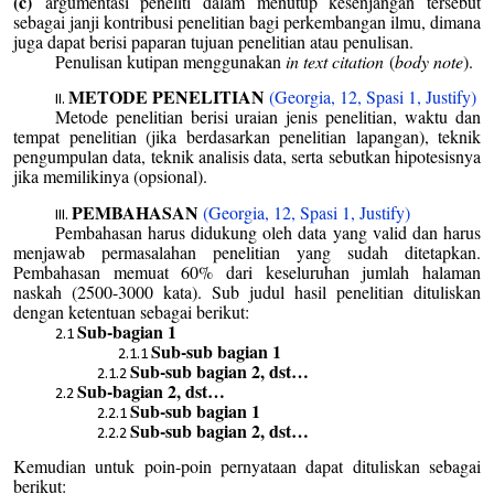
(c)
argumentasi peneliti dalam menutup kesenjangan tersebut
sebagai janji kontribusi penelitian bagi perkembangan ilmu, dimana
juga dapat berisi paparan tujuan penelitian atau penulisan.
Penulisan kutipan menggunakan
in text citation
(
body note
).
METODE PENELITIAN
(Georgia, 12, Spasi 1, Justify)
Metode penelitian berisi uraian jenis penelitian, waktu dan
tempat penelitian (jika berdasarkan penelitian lapangan), teknik
pengumpulan data, teknik analisis data, serta sebutkan hipotesisnya
jika memilikinya (opsional).
PEMBAHASAN
(Georgia, 12, Spasi 1, Justify)
Pembahasan harus didukung oleh data yang valid dan harus
menjawab permasalahan penelitian yang sudah ditetapkan.
Pembahasan memuat 60% dari keseluruhan jumlah halaman
naskah (2500-3000 kata). Sub judul hasil penelitian dituliskan
dengan ketentuan sebagai berikut:
Sub-bagian 1
Sub-sub bagian 1
Sub-sub bagian 2, dst…
Sub-bagian 2, dst…
Sub-sub bagian 1
Sub-sub bagian 2, dst…
Kemudian untuk poin-poin pernyataan dapat dituliskan sebagai
berikut: