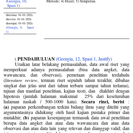
(Georgia, 10,
Metode; 4) Hasil; 5) Simpulan.
Spasi 1)
diterima: 01-01-202x
direvisi: 01-01-202x
disetujui: 01-01-202x
(Georgia, 8, Spasi
1)
PENDAHULUAN
(Georgia, 12, Spasi 1, Justify)
Uraikan latar belakang permasalahan, data awal riset yang
memperkuat adanya permasalahan (bisa data angket, data
wawancara, dan observasi), pemetaan penelitian terdahulu
(
literature review
, temuan riset sepuluh tahun terakhir, dibahas
singkat dan jelas urut dari tahun terbaru sampai tahun terlama),
tujuan dan manfaat penelitian, kajian teori, dan diakhiri dengan
hipotesis (jumlah halaman maksimal 25% dari keseluruhan
Secara rinci, berisi
halaman naskah / 500-1000 kata).
:
(a)
paparan perkembangan terkini bidang ilmu yang diteliti yang
argumentasinya didukung oleh hasil kajian pustaka primer dan
(b)
mutakhir;
paparan kesenjangan termasuk data awal penelitian
berupa data angket dan atau data wawancara dan atau data
observasi dan atau data lain yang relevan dan dianggap valid; dan