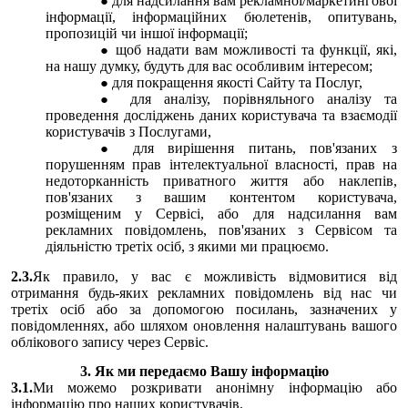
для надсилання вам рекламної/маркетингової
інформації, інформаційних бюлетенів, опитувань,
пропозицій чи іншої інформації;
щоб надати вам можливості та функції, які,
на нашу думку, будуть для вас особливим інтересом;
для покращення якості Сайту та Послуг,
для аналізу, порівняльного аналізу та
проведення досліджень даних користувача та взаємодії
користувачів з Послугами,
для вирішення питань, пов'язаних з
порушенням прав інтелектуальної власності, прав на
недоторканність приватного життя або наклепів,
пов'язаних з вашим контентом користувача,
розміщеним у Сервісі, або для надсилання вам
рекламних повідомлень, пов'язаних з Сервісом та
діяльністю третіх осіб, з якими ми працюємо.
2.3.
Як правило, у вас є можливість відмовитися від
отримання будь-яких рекламних повідомлень від нас чи
третіх осіб або за допомогою посилань, зазначених у
повідомленнях, або шляхом оновлення налаштувань вашого
облікового запису через Сервіс.
3. Як ми передаємо Вашу інформацію
3.1.
Ми можемо розкривати анонімну інформацію або
інформацію про наших користувачів.