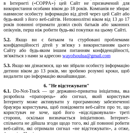
в Інтернеті («COPPA») цей Сайт не призначений для
використання особами віком до 18 років. Компанія не збирає
навмисне особисту інформацію від дітей через цей Сайт або
будь-який з його веб-сайтів. Неповнолітні віком від 13 до 17
років повинні отримати дозвіл своїх батьків або законних
опікунів, перш ніж робити будь-які покупки на цьому Сайті.
5.2.
Якщо ви є батьком та стурбовані проблемами
конфіденційності дітей у зв'язку з використанням цього
Сайту або будь-яким іншим питанням конфіденційності,
зв'яжіться з нами за адресою
wayofsoulua@gmail.com
5.3.
Якщо ми дізнаємося, що ми зібрали особисту інформацію
дитини віком до 13 років, ми зробимо розумні кроки, щоб
видалити цю інформацію якнайшвидше.
6. "Не відстежувати"
6.1.
Do-Not-Track — це державно-приватна ініціатива, яка
розробила «прапорець» або сигнал, який користувач
Інтернету може активувати у програмному забезпеченні
браузера користувача, щоб повідомити веб-сайти про те, що
користувач не хоче, щоб його «відслідковували» треті
сторони, оскільки визначається ініціативою. Інтернет-
спільнота не дійшла згоди щодо того, які дії повинні робити
веб-сайти, які отримали сигнал «не відстежувати», а отже,