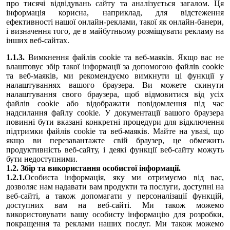
про тисячі відвідувань сайту та аналізується загалом. Ця
інформація корисна, наприклад, для відстеження
ефективності нашої онлайн-реклами, такої як онлайн-банери,
і визначення того, де в майбутньому розміщувати рекламу на
інших веб-сайтах.
1.1.3.
Вимкнення файлів cookie та веб-маяків. Якщо вас не
влаштовує збір такої інформації за допомогою файлів cookie
та веб-маяків, ми рекомендуємо вимкнути ці функції у
налаштуваннях вашого браузера. Ви можете скинути
налаштування свого браузера, щоб відмовитися від усіх
файлів cookie або відображати повідомлення під час
надсилання файлу cookie. У документації вашого браузера
повинні бути вказані конкретні процедури для відключення
підтримки файлів cookie та веб-маяків. Майте на увазі, що
якщо ви перезавантажте свій браузер, це обмежить
продуктивність веб-сайту, і деякі функції веб-сайту можуть
бути недоступними.
1.2. Збір та використання особистої інформації.
1.2.1.
Особиста інформація, яку ми отримуємо від вас,
дозволяє нам надавати вам продукти та послуги, доступні на
веб-сайті, а також допомагати у персоналізації функцій,
доступних вам на веб-сайті. Ми також можемо
використовувати вашу особисту інформацію для розробки,
покращення та реклами наших послуг. Ми також можемо