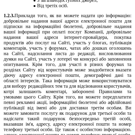
З загальнодоступних джерел;
Від третіх осіб.
1.2.3.
Приклади того, як ви можете надати цю інформацію:
добровільне надання вашої адреси електронної пошти для
підписки на інформаційні бюлетені, добровільне надання
вашої інформації при оплаті послуг Компанії, добровільне
надання вашої адреси інтернет-провайдера, покупка
продуктів або послуг на Сайті, участь у блогах, публікація
коментарів, участь у форумах, чатах або дошках оголошень
на Сайті, надсилання листа до редакції, висловлювання
думки на Сайті, участь у лотереї чи конкурсі або заповнення
опитування. Крім того, для участі в різних форумах та
розділах Сайту від користувачів може знадобитися вказати
діючу адресу електронної пошти, демографічні дані та
області інтересів. Така інформація може використовуватися
для вибору редакційних тем та для відсіювання користувачів,
котрі залишають коментарі, заборонені Правилами та
умовами цього Сайту. Крім того, ви можете передплатити
певні рекламні акції, інформаційні бюлетені або афілійовані
публікації від імені або для доставки третім особам. Ви
можете замовити послугу як подарунок для третьої особи та
надіслати такий подарунок безпосередньо третій особі,
вказавши ім'я, адресу, адресу електронної пошти та номер
телефону третьої особи. Це також є особистою інформацією.
адресу електронної пошти та номер телефону третьої особи.