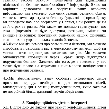
технічні засоби захисту, призначені для підвищення
цілісності та безпеки вашої особистої інформації. Якщо ви
вирішите дозволити нам зберігати вашу особисту
інформацію, ми вживемо розумних заходів безпеки. Однак
ми не можемо гарантувати безпеку будь-якої інформації, яку
ви передаєте нам або зберігаєте у Сервісі, і ви робите це на
свій страх та ризик. Ми також не можемо гарантувати, що
така інформація не буде доступна, розкрита, змінена чи
знищена внаслідок порушення будь-яких наших фізичних,
технічних чи управлінських заходів безпеки.
4.5.
Якщо ми дізнаємося про злам систем безпеки, ми можемо
спробувати повідомити вас в електронному вигляді, щоб ви
могли вжити відповідних захисних заходів. Ми можемо
опублікувати сповіщення через Сервіс, якщо відбудеться
порушення безпеки. Залежно від того, де ви живете, у вас
може бути право на отримання письмового повідомлення
про порушення безпеки.
4.5.
Ми зберігатимемо вашу особисту інформацію лише
протягом періоду, необхідного для виконання цілей,
викладених у цій Політиці конфіденційності, якщо законом
не потрібний більш тривалий термін зберігання.
5. Конфіденційність дітей в Інтернеті
5.1.
Відповідно до Закону про захист конфіденційності дітей