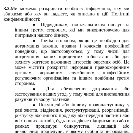
3.2.
Ми можемо розкривати особисту інформацію, яку ми
збираємо або яку ви надаєте, як описано в цій Політиці
конфіденційності:
Підрядникам, постачальникам послуг та
іншим третім сторонам, які ми використовуємо для
підтримки нашого бізнесу.
Третім сторонам, якщо це необхідно для
дотримання законів, правил і кодексів професійної
поведінки, що застосовуються, у тому числі для
дотримання наших юридичних зобов'язань або для
захисту життєво важливих інтересів окремих осіб. Це
може містити розкриття інформації правоохоронним
органам, державним службовцям, професійним
регулюючим організаціям та іншим подібним третім
сторонам.
Для забезпечення дотримання або
застосування наших угод, у тому числі для виставлення
рахунків та збору платежів.
Покупцеві або іншому правонаступнику у
разі злиття, відділення, реструктуризації, реорганізації,
розпуску або іншого продажу або передачі частини або
всіх наших активів, будь то як діюче підприємство або в
рамках процедури банкрутства, ліквідації або
аналогічної процедури, в якому особиста інформація,