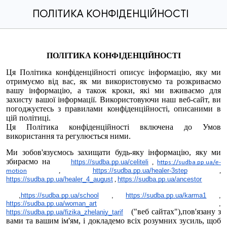
ПОЛІТИКА КОНФІДЕНЦІЙНОСТІ
ПОЛІТИКА КОНФІДЕНЦІЙНОСТІ
Ця Політика конфіденційності описує інформацію, яку ми
отримуємо від вас, як ми використовуємо та розкриваємо
вашу інформацію, а також кроки, які ми вживаємо для
захисту вашої інформації. Використовуючи наш веб-сайт, ви
погоджуєтесь з правилами конфіденційності, описаними в
цій політиці.
Ця Політика конфіденційності включена до Умов
використання та регулюється ними.
Ми зобов'язуємось захищати будь-яку інформацію, яку ми
збираємо на
https://sudba.pp.ua/celiteli
,
https://sudba.pp.ua/e-
,
https://sudba.pp.ua/healer-3step
,
motion
https://sudba.pp.ua/healer_4_august
,
https://sudba.pp.ua/ancestor
,
https://sudba.pp.ua/school
,
https://sudba.pp.ua/karma1
,
https://sudba.pp.ua/woman_art
,
("веб сайтах"),пов'язану з
https://sudba.pp.ua/fizika_zhelaniy_tarif
вами та вашим ім'ям, і докладемо всіх розумних зусиль, щоб