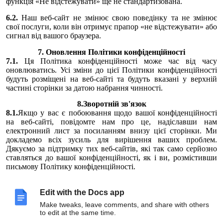
функція «Не відстежувати» ще не стандартизована.
6.2.
Наш веб-сайт не змінює свою поведінку та не змінює
свої послуги, коли він отримує прапор «не відстежувати» або
сигнал від вашого браузера.
7. Оновлення Політики конфіденційності
7.1.
Ця Політика конфіденційності може час від часу
оновлюватись. Усі зміни до цієї Політики конфіденційності
будуть розміщені на веб-сайті та будуть вказані у верхній
частині сторінки за датою набрання чинності.
8.Зворотній зв'язок
8.1.
Якщо у вас є побоювання щодо вашої конфіденційності
на веб-сайті, повідомте нам про це, надіславши нам
електронний лист за посиланням внизу цієї сторінки. Ми
докладемо всіх зусиль для вирішення ваших проблем.
Дякуємо за підтримку тих веб-сайтів, які так само серйозно
ставляться до вашої конфіденційності, як і ви, розмістивши
письмову Політику конфіденційності.
8.2.
Контакти
ФОП Савицький Сергій Іванович
Edit with the Docs app
ІПН 2771911192
Make tweaks, leave comments, and share with others
Юридична адреса: 65017, Одеська область, місто Одеса,
to edit at the same time.
вулиця Бреуса, будинок 26,квартира 133