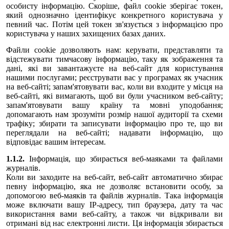
особисту інформацію. Скоріше, файл cookie зберігає токен,
який однозначно ідентифікує конкретного користувача у
певний час. Потім цей токен зв'язується з інформацією про
користувача у наших захищених базах даних.
Файли cookie дозволяють нам: керувати, представляти та
відстежувати тимчасову інформацію, таку як зображення та
дані, які ви завантажуєте на веб-сайт для користування
нашими послугами; реєструвати вас у програмах як учасник
на веб-сайті; запам'ятовувати вас, коли ви входите у місця на
веб-сайті, які вимагають, щоб ви були учасником веб-сайту;
запам'ятовувати вашу країну та мовні уподобання;
допомагають нам зрозуміти розмір нашої аудиторії та схеми
трафіку; збирати та записувати інформацію про те, що ви
переглядали на веб-сайті; надавати інформацію, що
відповідає вашим інтересам.
1.1.2.
Інформація, що збирається веб-маяками та файлами
журналів.
Коли ви заходите на веб-сайт, веб-сайт автоматично збирає
певну інформацію, яка не дозволяє встановити особу, за
допомогою веб-маяків та файлів журналів. Така інформація
може включати вашу IP-адресу, тип браузера, дату та час
використання вами веб-сайту, а також чи відкривали ви
отримані від нас електронні листи. Ця інформація збирається