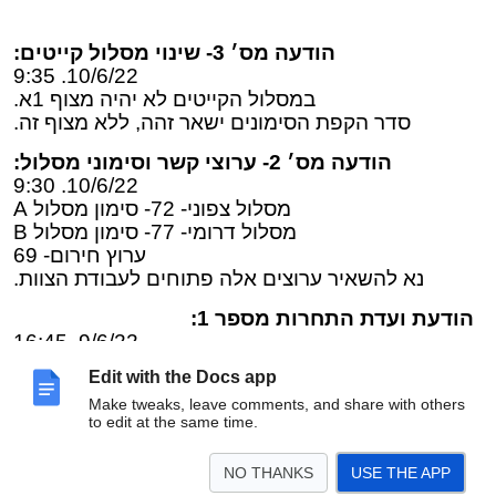
הודעה מס׳ 3- שינוי מסלול קייטים:
10/6/22. 9:35
במסלול הקייטים לא יהיה מצוף 1א.
סדר הקפת הסימונים ישאר זהה, ללא מצוף זה.
הודעה מס׳ 2- ערוצי קשר וסימוני מסלול:
10/6/22. 9:30
מסלול צפוני- 72- סימון מסלול A
מסלול דרומי- 77- סימון מסלול B
ערוץ חירום- 69
נא להשאיר ערוצים אלה פתוחים לעבודת הצוות.
הודעת ועדת התחרות מספר 1:
9/6/22 16:45
קישור לטופס הרשמת ציוד בדגם קייט FOIL נוער
Edit with the Docs app
(U19) ובוגרים.
<לחצו כאן>
Make tweaks, leave comments, and share with others
ניתן לסיים את הרשמת הציוד עד השעה 10:30 (בשינוי
to edit at the same time.
למופיע בהזמנה לתחרות).
NO THANKS
USE THE APP