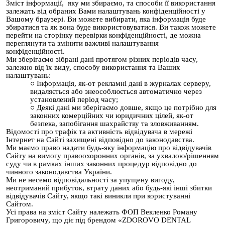
Зміст інформації, яку ми збираємо, та способи її використання
залежать від обраних Вами налаштувань конфіденційності у
Вашому браузері. Ви можете вибирати, яка інформація буде
збиратися та як вона буде використовуватися. Ви також можете
перейти на сторінку перевірки конфіденційності, де можна
переглянути та змінити важливі налаштування
конфіденційності.
Ми зберігаємо зібрані дані протягом різних періодів часу,
залежно від їх виду, способу використання та Ваших
налаштувань:
Інформація, як-от рекламні дані в журналах серверу,
видаляється або знеособлюється автоматично через
установлений період часу;
Деякі дані ми зберігаємо довше, якщо це потрібно для
законних комерційних чи юридичних цілей, як-от
безпека, запобігання шахрайству та зловживанням.
Відомості про трафік та активність відвідувача в мережі
Інтернет на Сайті захищені відповідно до законодавства.
Ми маємо право надати будь-яку інформацію про відвідувачів
Сайту на вимогу правоохоронних органів, за ухвалою/рішенням
суду чи в рамках інших законних процедур відповідно до
чинного законодавства України.
Ми не несемо відповідальності за упущену вигоду,
неотриманий прибуток, втрату даних або будь-які інші збитки
відвідувачів Сайту, якщо такі виникли при користуванні
Сайтом.
Усі права на зміст Сайту належать ФОП Векленко Роману
Григоровичу, що діє під брендом «ZDOROVO DENTAL