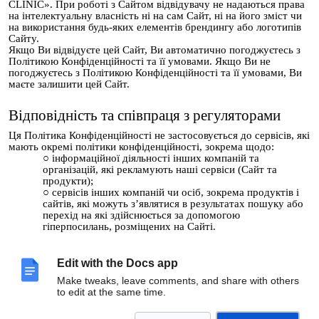
CLINIC». При роботі з Сайтом відвідувачу не надаються права
на інтелектуальну власність ні на сам Сайт, ні на його зміст чи
на використання будь-яких елементів брендингу або логотипів
Сайту.
Якщо Ви відвідуєте цей Сайт, Ви автоматично погоджуєтесь з
Політикою Конфіденційності та її умовами. Якщо Ви не
погоджуєтесь з Політикою Конфіденційності та її умовами, Ви
маєте залишити цей Сайт.
Відповідність та співпраця з регуляторами
Ця Політика Конфіденційності не застосовується до сервісів, які
мають окремі політики конфіденційності, зокрема щодо:
інформаційної діяльності інших компаній та
організацій, які рекламують наші сервіси (Сайт та
продукти);
сервісів інших компаній чи осіб, зокрема продуктів і
сайтів, які можуть з’являтися в результатах пошуку або
перехід на які здійснюється за допомогою
гіперпосилань, розміщених на Сайті.
Зміни до цієї Політики
Edit with the Docs app
Ми регулярно переглядаємо цю Політику Конфіденційності та
Make tweaks, leave comments, and share with others
використовуємо способи обробки інформації, які відповідають
to edit at the same time.
її вимогам. Ми час від часу змінюємо цю Політику
Конфіденційності, однак не обмежуватимемо Ваші права,