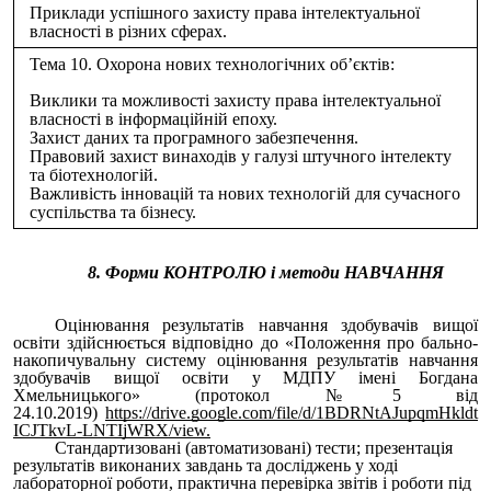
Приклади успішного захисту права інтелектуальної
власності в різних сферах.
Тема 10. Охорона нових технологічних об’єктів:
Виклики та можливості захисту права інтелектуальної
власності в інформаційній епоху.
Захист даних та програмного забезпечення.
Правовий захист винаходів у галузі штучного інтелекту
та біотехнологій.
Важливість інновацій та нових технологій для сучасного
суспільства та бізнесу.
8. Форми КОНТРОЛЮ і методи НАВЧАННЯ
Оцінювання результатів навчання здобувачів вищої
освіти здійснюється відповідно до «Положення про бально-
накопичувальну систему оцінювання результатів навчання
здобувачів вищої освіти у МДПУ імені Богдана
Хмельницького» (протокол №5 від
24.10.2019)
https://drive.google.com/file/d/1BDRNtAJupqmHkldt
ICJTkvL-LNTIjWRX/view
.
Стандартизовані (автоматизовані) тести; презентація
результатів виконаних завдань та досліджень у ході
лабораторної роботи, практична перевірка звітів і роботи під