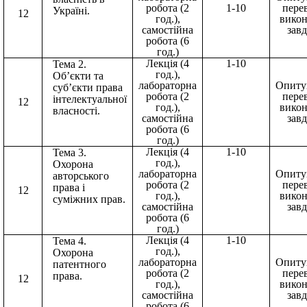
робота (2
1-10
пере
Україні.
12
год.),
вико
самостійна
зав
робота (6
год.)
Лекція (4
1-10
Тема 2.
год.),
Об’єкти та
лабораторна
Опиту
суб’єкти права
робота (2
пере
інтелектуальної
12
год.),
вико
власності.
самостійна
зав
робота (6
год.)
Лекція (4
1-10
Тема 3.
год.),
Охорона
лабораторна
Опиту
авторського
робота (2
пере
права і
12
год.),
вико
суміжних прав.
самостійна
зав
робота (6
год.)
Лекція (4
1-10
Тема 4.
год.),
Охорона
лабораторна
Опиту
патентного
робота (2
пере
права.
12
год.),
вико
самостійна
зав
робота (6