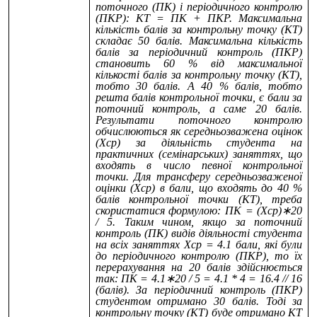
поточного (ПК) і періодичного контролю
(ПКР): КТ = ПК + ПКР. Максимальна
кількість балів за контрольну точку (КТ)
складає 50 балів. Максимальна кількість
балів за періодичний контроль (ПКР)
становить 60 % від максимальної
кількості балів за контрольну точку (КТ),
тобто 30 балів. А 40 % балів, тобто
решта балів контрольної точки, є бали за
поточний контроль, а саме 20 балів.
Результати поточного контролю
обчислюються як середньозважена оцінок
(Хср) за діяльність студента на
практичних (семінарських) заняттях, що
входять в число певної контрольної
точки. Для трансферу середньозваженої
оцінки (Хср) в бали, що входять до 40 %
балів контрольної точки (КТ), треба
скористатися формулою: ПК = (Хср)∗20
/ 5. Таким чином, якщо за поточний
контроль (ПК) видів діяльності студента
на всіх заняттях Хср = 4.1 бали, які були
до періодичного контролю (ПКР), то їх
перерахування на 20 балів здійснюється
так: ПК = 4.1∗20 / 5 = 4.1 * 4 = 16.4 // 16
(балів). За періодичний контроль (ПКР)
студентом отримано 30 балів. Тоді за
контрольну точку (КТ) буде отримано КТ