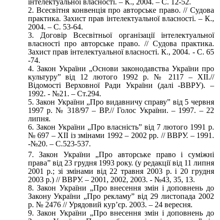
інтелектуальної власності. – К., 2004. – С. 12-52.
Всесвітня конвенція про авторське право. // Судова
практика. Захист прав інтелектуальної власності. – К.,
2004. – С. 53-64.
Договір Всесвітньої організації інтелектуальної
власності про авторське право. // Судова практика.
Захист прав інтелектуальної власності. К., 2004. - С. 65
-74.
Закон України „Основи законодавства України про
культуру” від 12 лютого 1992 р. № 2117 – ХІІ.//
Відомості Верховної Ради України (далі -ВВРУ). –
1992. - №21. – Ст.294.
Закон України „Про видавничу справу” від 5 червня
1997 р. № 318/97 – ВР.// Голос України. – 1997. – 22
липня.
Закон України „Про власність” від 7 лютого 1991 р.
№ 697 – ХІІ із змінами 1992 – 2002 рр. // ВВРУ. – 1991.
-№20. – С.523-537.
Закон України „Про авторське право і суміжні
права” від 23 грудня 1993 року. (у редакції від 11 липня
2001 р.; зі змінами від 22 травня 2003 р. і 20 грудня
2003 р.) // ВВРУ. – 2001, 2002, 2003. - №43, 35, 13.
Закон України „Про внесення змін і доповнень до
Закону України „Про рекламу” від 29 листопада 2002
р. № 2476 // Урядовий кур’єр. 2003. – 24 вересня.
Закон України „Про внесення змін і доповнень до