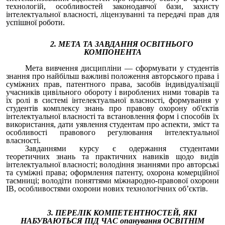
технологій, особливостей законодавчої бази, захисту
інтелектуальної власності, ліцензуванні та передачі прав
для
успішної роботи.
2. МЕТА ТА ЗАВДАННЯ ОСВІТНЬОГО
КОМПОНЕНТА
Мета вивчення дисципліни — сформувати у студентів
знання про найбільш важливі положення авторського права і
суміжних прав, патентного права, засобів індивідуалізації
учасників цивільного обороту і вироблених ними товарів та
їх ролі в системі інтелектуальної власності, формування у
студентів комплексу знань про правову охорону об'єктів
інтелектуальної власності та встановлення форм і способів їх
використання, дати уявлення студентам про аспекти, зміст та
особливості правового регулювання інтелектуальної
власності.
Завданнями курсу є одержання студентами
теоретичних знань та практичних навиків щодо видів
інтелектуальної власності; володіння знаннями про авторські
та суміжні права; оформлення патенту, охорона комерційної
таємниці; володіти поняттями міжнародно-правової охорони
ІВ, особливостями охорони нових технологічних об’єктів.
3. ПЕРЕЛІК КОМПЕТЕНТНОСТЕЙ, ЯКІ
НАБУВАЮТЬСЯ ПІД ЧАС
опанування ОСВІТНІМ