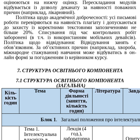
оцінюються на нижчу оцінку. Перескладання модулів
відбувається із дозволу деканату за наявності поважних
причин (наприклад, лікарняний).
Політика щодо академічної доброчесності: усі письмові
роботи перевіряються на наявність плагіату і допускаються
до захисту із коректними текстовими запозиченнями не
більше 20%. Списування під час контрольних робіт
заборонені (в т.ч. із використанням мобільних девайсів).
Політика щодо відвідування: Відвідування занять є
обов’язковим. За об’єктивних причин (наприклад, хвороба,
міжнародне стажування) навчання може відбуватись в он-
лайн формі за погодженням із керівником курсу.
7. СТРУКТУРА ОСВІТНЬОГО КОМПОНЕНТА
7.1 СТРУКТУРА ОСВІТНЬОГО КОМПОНЕНТА
(ЗАГАЛЬНА)
Тема
Форма
Література
Завд
Кіль-
діяльності
кість
(заняття,
годин
кількість
годин)
Блок 1
.
Загальні положення про інтелектуаль
Лекція (4
Тема 1.
год.),
Інтелектуальна
лабораторна
Опиту
власність в