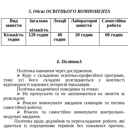
5. Обсяг ОСВІТНЬОГО КОМПОНЕНТА
Вид
Загальна
Лекції
Лабораторні
Самостійна
заняття
заняття
робота
кількість
Кількість
120 годин
40
20 годин
60 годин
годин
годин
6. ПолітикА
Політика навчання через дослідження:
Курс є складовою освітньо-професійної програми,
тому усі його складові розглядаються у контексті
відповідності наукових інтересів бакалаврів.
Політика академічної поведінки та етики:
Не пропускати та не запізнюватися на заняття за
розкладом;
Вчасно виконувати завдання семінарів та питань
самостійної роботи;
Вчасно та самостійно виконувати контрольно-
модульні завдання.
Політика щодо дедлайнів та перескладання: роботи, які
здаються із порушенням термінів без поважних причин,