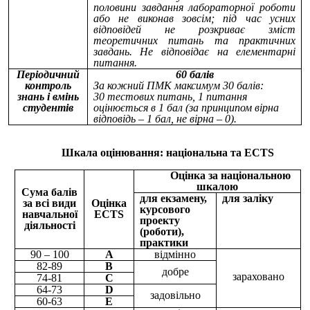
половини завдання лабораторної роботи
або не виконав зовсім; під час усних
відповідей не розкриває зміст
теоретичних питань та практичних
завдань. Не відповідає на елементарні
питання.
Періодичний
60 балів
контроль
За кожний ПМК максимум 30 балів:
знань і вмінь
30 тестових питань, 1 питання
студентів
оцінюється в 1 бал (за принципом вірна
відповідь – 1 бал, не вірна – 0).
Шкала оцінювання: національна та ECTS
Оцінка за національною
шкалою
Сума балів
для екзамену,
для заліку
за всі види
Оцінка
курсового
навчальної
ECTS
проекту
діяльності
(роботи),
практики
90 – 100
А
відмінно
82-89
В
добре
зараховано
74-81
С
64-73
D
задовільно
60-63
Е