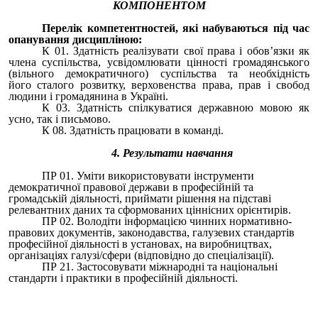
КОМПОНЕНТОМ
Перелік компетентностей, які набуваються під час
опанування дисципліною:
К 01. Здатність реалізувати свої права і обов’язки як
члена суспільства, усвідомлювати цінності громадянського
(вільного демократичного) суспільства та необхідність
його
сталого розвитку, верховенства права, прав і свобод
людини і громадянина в Україні.
К 03. Здатність спілкуватися державною мовою як
усно, так і письмово.
К 08. Здатність працювати в команді.
4. Результати навчання
ПР 01. Уміти використовувати інструменти
демократичної правової держави в професійній та
громадській діяльності, приймати рішення на підставі
релевантних даних та сформованих ціннісних орієнтирів.
ПР 02. Володіти інформацією чинних нормативно-
правових документів, законодавства, галузевих стандартів
професійної діяльності в установах, на виробництвах,
організаціях галузі/сфери (відповідно до спеціалізації).
ПР 21. Застосовувати міжнародні та національні
стандарти і практики в професійній діяльності.