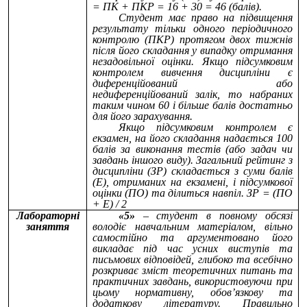
= ПК + ПКР = 16 + 30 = 46 (балів).
Студент має право на підвищення
результату тільки одного періодичного
контролю (ПКР) протягом двох тижнів
після його складання у випадку отримання
незадовільної оцінки. Якщо підсумковим
контролем вивчення дисципліни є
диференційований або
недиференційований залік, то набраних
таким чином 60 і більше балів достатньо
для його зарахування.
Якщо підсумковим контролем є
екзамен, на його складання надається 100
балів за виконання тестів (або задач чи
завдань іншого виду). Загальний рейтинг з
дисципліни (ЗР) складається з суми балів
(Е), отриманих на екзамені, і підсумкової
оцінки (ПО) та ділиться навпіл. ЗР = (ПО
+ Е) / 2
Лабораторні
«5»
– студент в повному обсязі
заняття
володіє навчальним матеріалом, вільно
самостійно та аргументовано його
викладає під час усних виступів та
письмових відповідей, глибоко та всебічно
розкриває зміст теоретичних питань та
практичних завдань, використовуючи при
цьому нормативну, обов’язкову та
додаткову літературу. Правильно