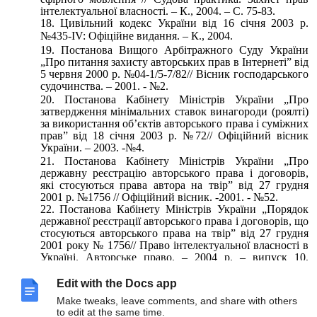
інтелектуальної власності. – К., 2004. – С. 75-83.
Цивільний кодекс України від 16 січня 2003 р.
№435-ІV: Офіційне видання. – К., 2004.
Постанова Вищого Арбітражного Суду України
„Про питання захисту авторських прав в Інтернеті” від
5 червня 2000 р. №04-1/5-7/82// Вісник господарського
судочинства. – 2001. - №2.
Постанова Кабінету Міністрів України „Про
затвердження мінімальних ставок винагороди (роялті)
за використання об’єктів авторського права і суміжних
прав” від 18 січня 2003 р. №72// Офіційний вісник
України. – 2003. -№4.
Постанова Кабінету Міністрів України „Про
державну реєстрацію авторського права і договорів,
які стосуються права автора на твір” від 27 грудня
2001 р. №1756 // Офіційний вісник. -2001. - №52.
Постанова Кабінету Міністрів України „Порядок
державної реєстрації авторського права і договорів, що
стосуються авторського права на твір” від 27 грудня
2001 року № 1756// Право інтелектуальної власності в
Україні. Авторське право. – 2004 р. – випуск 10,
стор.111 – 117.
Постанова Кабінету Міністрів України „Про
Edit with the Docs app
затвердження розміру винагороди (роялті) за
Make tweaks, leave comments, and share with others
використання опублікованих з комерційною метою
to edit at the same time.