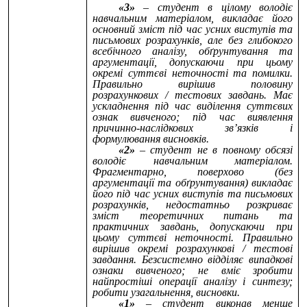
«3»
– студент в цілому володіє
навчальним матеріалом, викладає його
основний зміст під час усних виступів та
письмових розрахунків, але без глибокого
всебічного аналізу, обґрунтування та
аргументації, допускаючи при цьому
окремі суттєві неточності та помилки.
Правильно вирішив половину
розрахункових / тестових завдань. Має
ускладнення під час виділення суттєвих
ознак вивченого; під час виявлення
причинно-наслідкових зв’язків і
формулювання висновків.
«2»
– студент не в повному обсязі
володіє навчальним матеріалом.
Фрагментарно, поверхово (без
аргументації та обґрунтування) викладає
його під час усних виступів та письмових
розрахунків, недостатньо розкриває
зміст теоретичних питань та
практичних завдань, допускаючи при
цьому суттєві неточності. Правильно
вирішив окремі розрахункові / тестові
завдання. Безсистемно відділяє випадкові
ознаки вивченого; не вміє зробити
найпростіші операції аналізу і синтезу;
робити узагальнення, висновки.
«1»
– студент виконав менше