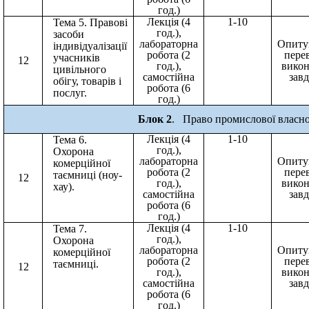
год.)
Лекція (4
1-10
Тема 5. Правові
год.),
засоби
лабораторна
Опиту
індивідуалізації
робота (2
пере
учасників
12
год.),
вико
цивільного
самостійна
зав
обігу, товарів і
робота (6
послуг.
год.)
Блок 2
.
Право промислової власно
Лекція (4
1-10
Тема 6.
год.),
Охорона
лабораторна
Опиту
комерційної
робота (2
пере
таємниці (ноу-
12
год.),
вико
хау).
самостійна
зав
робота (6
год.)
Лекція (4
1-10
Тема 7.
год.),
Охорона
лабораторна
Опиту
комерційної
робота (2
пере
таємниці.
12
год.),
вико
самостійна
зав
робота (6
год.)