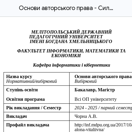
Основи авторського права - Силабус.docx
МЕЛІТОПОЛЬСЬКИЙ ДЕРЖАВНИЙ
ПЕДАГОГІЧНИЙ УНІВЕРСИТЕТ
ІМЕНІ БОГДАНА ХМЕЛЬНИЦЬКОГО
ФАКУЛЬТЕТ ІНФОРМАТИКИ, МАТЕМАТИКИ ТА
ЕКОНОМІКИ
Кафедра інформатики і кібернетики
Назва курсу
Основи авторського права
Нормативний/вибірковий
Вибірковий
Ступінь освіти
Бакалавр, Магістр
Освітня програма
Всі ОП університету
Рік викладання / Семестр
2024 - 2025 / парний семест
Викладач
Чорна А.В.
Профайл викладача
http://inf.mdpu.org.ua/2017/10
alona-vitaliivna/