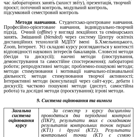
час лабораторних занять (захист звіту), презентація, творчий
проєкт; поточний контроль, модульний контроль,
підсумковий семестровий контроль
Методи навчання.
Студентсько-центроване навчання.
Професійно-орієнтоване навчання, індивідуально-творчий
підхід. Очний (
offline
) у вигляді лекційних та семінарських
занять. Змішаний (
blended
) через систему Центру освітніх
дистанційних технологій МДПУ імені Б.Хмельницького,
Zoom, Інтернет. Усі складові курсу розглядаються у контексті
відповідності наукових інтересів бакалаврів. Словесні методи
(бесіди та дискусії); наочні методи (ілюстрування,
демонстрування та самостійне спостереження); лабораторні
роботи; репродуктивні методи; проблемно-пошукові методи;
методи стимулювання і мотивації навчально-пізнавальної
діяльності; методи стимулювання творчої активності;
Інтерактивні методи (консультації через сайт-курс, дебати і
дискусії); частково пошукові методи (диспут, самостійна
робота) та дослідні методи (проєктування); ігрові методи.
9. Система оцінювання та вимоги
Загальна
За семестр з курсу дисципліни
система
проводяться два періодичні контролі
оцінювання
(ПКР), результати яких є складником
курсу
результатів контрольних точок першої
(КТ1) і другої (КТ2). Результати
контрольної точки (КТ) є сумою