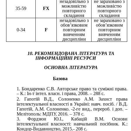
незадовільно з
не зараховано з
можливістю
можливістю
35-59
FX
повторного
повторного
складання
складання
незадовільно з
не зараховано з
обов’язковим
обов’язковим
0-34
F
повторним
повторним
вивченням
вивченням
дисципліни
дисципліни
10. РЕКОМЕНДОВАНА ЛІТЕРАТУРА ТА
ІНФОРМАЦІЙНІ РЕСУРСИ
ОСНОВНА ЛІТЕРАТУРА
Базова
Бондаренко С.В. Авторське право та суміжні права.
– К.: Ін-т інтел. власн. і права, 2008. – 288 с.
Гапотій В.Д., Солоненко А.М. Захист права
інтелектуальної власності в Україні: навч. посіб. / В.Д.
Гапотій, А.М. Солоненко. -2-ге вид., перероб. і доп. –
Мелітополь: МДПУ, 2016. – 378 с.
Фордзюн Ю.І., Кабацій В.М. Основи
інтелектуальної власності: навчальний посібник. К.:
Кондор-Видавництво, 2015.- 208 с.