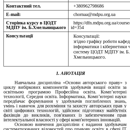
Контактний тел.
+380962798686
E-mail:
chornaa@mdpu.org.ua
Сторінка курсу в ЦОДТ
https://dfn.mdpu.org.ua/cours
МДПУ ім. Б.Хмельницького
id=354
Консультації
Консультації:
згідно графіку роботи кафе
інформатики і кібернетики 
систему ЦОДТ МДПУ ім. Б.
Хмельницького.
1. АНОТАЦІЯ
Навчальна дисципліна «Основи авторського праву» з
циклу вибіркових компонентів здобувачів вищої освіти за
освітньою програмою Професійна освіта. Комп’ютерні
технології, Середня освіта. Інформатика, Комп’ютерні науки
передбачає формування у здобувачів поглиблених знань,
умінь і навичок
для розуміння та захисту авторських прав у
світі цифрових технологій, здійснює підготовку майбутніх
фахівців до викликів, пов'язаних із забезпеченням прав
інтелектуальної власності у сфері комп'ютерних інновацій.
Основою вивчення дисципліни є надання здобувачам
систематизованих відомостей про правову освіту в сфері ІТ