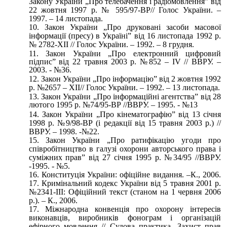
Закону України „Про телебачення і радіомовлення” від
22 жовтня 1997 р. № 595/97-ВР// Голос України. –
1997. – 14 листопада.
Закон України „Про друковані засоби масової
інформації (пресу) в Україні” від 16 листопада 1992 р.
№ 2782-ХІІ // Голос України. – 1992. – 8 грудня.
Закон України „Про електронний цифровий
підпис” від 22 травня 2003 р. №852 – ІV // ВВРУ. –
2003. - №36.
Закон України „Про інформацію” від 2 жовтня 1992
р. №2657 – ХІІ// Голос України. – 1992. – 13 листопада.
Закон України „Про інформаційні агентства” від 28
лютого 1995 р. №74/95-ВР //ВВРУ. – 1995. - №13
Закон України „Про кінематографію” від 13 січня
1998 р. №9/98-ВР (і редакції від 15 травня 2003 р.) //
ВВРУ. – 1998. -№22.
Закон України „Про ратифікацію угоди про
співробітництво в галузі охорони авторського права і
суміжних прав” від 27 січня 1995 р. №34/95 //ВВРУ.
-1995. - №5.
Конституція України: офіційне видання. –К., 2006.
17. Кримінальний кодекс України від 5 травня 2001 р.
№2341-ІІІ: Офіційний текст (станом на 1 червня 2006
р.). – К., 2006.
Міжнародна конвенція про охорону інтересів
виконавців, виробників фонограм і організацій
ефірного мовлення // Судова практика. Захист прав