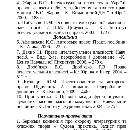
Жаров В.О. Інтелектуальна власність в Україні:
правові аспекти набуття, здійснення та захисту прав:
моногр. / В.О. Жаров. – К.: Видавничий Дім "Ін Юре",
2000. – 188 с.
Цибульов П.М. Основи інтелектуальної власності:
навч. посіб. / П.М. Цибульов. – К.: Інститут
інтелектуальної власності і права, 2003. – 172 с.
Допоміжна
Афанасьєва К.О. Авторське право: Практ. посібник.
– К.: Атака, 2006. – 222 с.
Дахно І.І. Право інтелектуальної власності: Навч.
посіб. – Вид. 2-ге, перероблене і доповнене. –К.:
Центр Навчальної Літератури 2006. – 278 с.
Дроб’язко В.С., Дроб’язко Р.В. Право
інтелектуальної власності. – К.: Юрінком Інтер, 2004. –
512 с.
Кузнєцов Ю.М. Патентознавство та авторське
право: Підручник. 2-ге видання. Перероблене і
доповнене – К.: Кондор, 2009. – 446 с.
Приступенко Т. Правові засади функціонування
сучасних засобів масової комунікації: Навчальний
посібник - К.: Інститут журналістики, 2004. – 375 с.
Нормативно-правові акти
Бернська конвенція про охорону літературних та
художніх творів // Судова практика. Захист прав