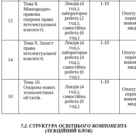
Лекція (4
1-10
Тема 8.
год.),
Міжнародно-
лабораторна
Опиту
правова
робота (2
пере
охорона права
12
год.),
вико
інтелектуальної
самостійна
зав
власності.
робота (6
год.)
Лекція (4
1-10
Тема 9. Захист
год.),
права
лабораторна
Опиту
інтелектуальної
робота (4
пере
власності.
14
год.),
вико
самостійна
зав
робота (6
год.)
1-10
Тема 10.
Лекція (4
Охорона нових
Опиту
год.),
технологічних
пере
10
самостійна
об’єктів.
вико
робота (6
зав
год.)
7.2. СТРУКТУРА ОСВІТНЬОГО КОМПОНЕНТА
(ЛЕКЦІЙНИЙ БЛОК)