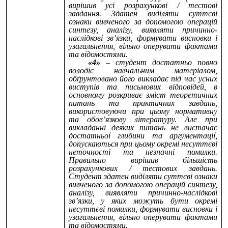
вирішив усі розрахункові / тестові
завдання. Здатен виділяти суттєві
ознаки вивченого за допомогою операцій
синтезу, аналізу, виявляти причинно-
наслідкові зв’язки, формувати висновки і
узагальнення, вільно оперувати фактами
та відомостями.
«4»
– студент достатньо повно
володіє навчальним матеріалом,
обґрунтовано його викладає під час усних
виступів та письмових відповідей, в
основному розкриває зміст теоретичних
питань та практичних завдань,
використовуючи при цьому нормативну
та обов’язкову літературу. Але при
викладанні деяких питань не вистачає
достатньої глибини та аргументації,
допускаються при цьому окремі несуттєві
неточності та незначні помилки.
Правильно вирішив більшість
розрахункових / тестових завдань.
Студент здатен виділяти суттєві ознаки
вивченого за допомогою операцій синтезу,
аналізу, виявляти причинно-наслідкові
зв’язки, у яких можуть бути окремі
несуттєві помилки, формувати висновки і
узагальнення, вільно оперувати фактами
та відомостями.