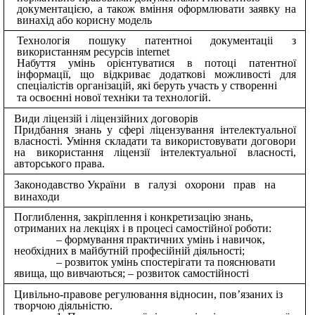
документацією, а також вміння оформлювати заявку на
винахід або корисну модель
Технологія пошуку патентноі документаціі з
використанням ресурсів internet
Набуття умінь орієнтуватися в потоці патентної
інформації, що відкриває додаткові можливості для
спеціалістів організацій, які беруть участь у створенні
та освоєнні нової техніки та технологій.
Види ліцензій і ліцензійних договорів
Придбання знань у сфері ліцензування інтелектуальної
власності. Уміння складати та використовувати договори
на використання ліцензії інтелектуальної власності,
авторського права.
Законодавство України в галузі охорони прав на
винаходи
Поглиблення, закріплення і конкретизацію знань,
отриманих на лекціях і в процесі самостійної роботи:
формування практичних умінь і навичок,
необхідних в майбутній професійній діяльності;
розвиток умінь спостерігати та пояснювати
явища, що вивчаються; – розвиток самостійності
Цивільно-правове регулювання відносин, пов’язаних із
творчою діяльністю.