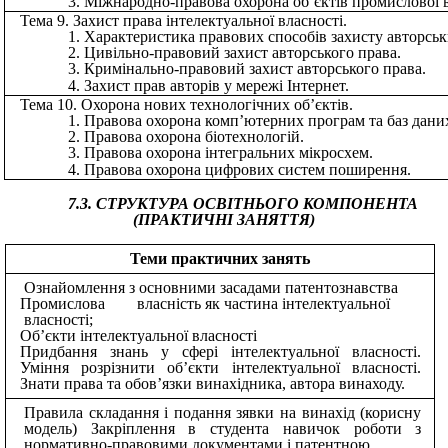
Міжнародно-правова охорона об’єктів промислової в
Тема 9. Захист права інтелектуальної власності.
Характеристика правових способів захисту авторськ
Цивільно-правовий захист авторського права.
Кримінально-правовий захист авторського права.
Захист прав авторів у мережі Інтернет.
Тема 10. Охорона нових технологічних об’єктів.
Правова охорона комп’ютерних програм та баз дани
Правова охорона біотехнологій.
Правова охорона інтегральних мікросхем.
Правова охорона цифрових систем поширення.
7.3. СТРУКТУРА ОСВІТНЬОГО КОМПОНЕНТА
(ПРАКТИЧНІ ЗАНЯТТЯ)
Теми практичних занять
Ознайомлення з основними засадами патентознавства
Промислова власність як частина інтелектуальної
власності;
Об’єкти інтелектуальної власності
Придбання знань у сфері інтелектуальної власності.
Уміння розрізнити об’єкти інтелектуальної власності.
Знати права та обов’язки винахідника, автора винаходу.
Правила складання і подання зявки на винахід (корисну
модель) Закріплення в студента навичок роботи з
нормативно-правовими документами і патентною