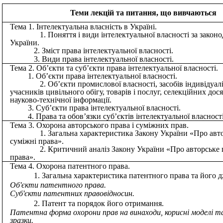
Теми лекцій та питання, що вивчаються
Тема 1. Інтелектуальна власність в Україні.
Поняття і види інтелектуальної власності за закон
України.
Зміст права інтелектуальної власності.
Види права інтелектуальної власності.
Тема 2. Об’єкти та суб’єкти права інтелектуальної власності.
Об’єкти права інтелектуальної власності.
Об’єкти промислової власності, засобів індивідуалі
учасників цивільного обігу, товарів і послуг, селекційних дос
науково-технічної інформації.
Суб’єкти права інтелектуальної власності.
Права та обов’язки суб’єктів інтелектуальної власності
Тема 3. Охорона авторського права і суміжних прав.
Загальна характеристика Закону України «Про авто
суміжні права».
Критичний аналіз Закону України «Про авторське п
права».
Тема 4. Охорона патентного права.
Загальна характеристика патентного права та його д
Об'єкти патентного права.
Суб'єкти патентних правовідносин.
Патент та порядок його отримання.
Патентна форма охорони прав на винаходи, корисні моделі т
зразки.