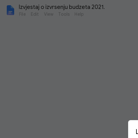
Izvjestaj o izvrsenju budzeta 2021.
File
Edit
View
Tools
Help