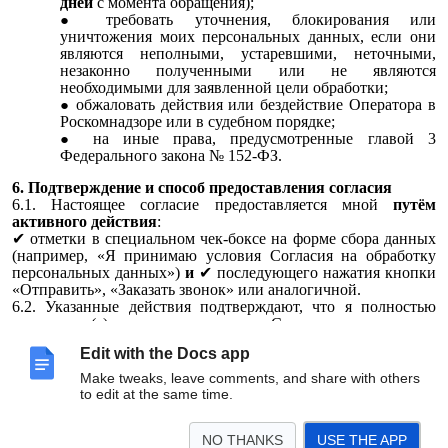
дней
с момента обращения);
требовать уточнения, блокирования или
уничтожения моих персональных данных, если они
являются неполными, устаревшими, неточными,
незаконно полученными или не являются
необходимыми для заявленной цели обработки;
обжаловать действия или бездействие Оператора в
Роскомнадзоре или в судебном порядке;
на иные права, предусмотренные главой 3
Федерального закона № 152-ФЗ.
6. Подтверждение и способ предоставления согласия
6.1. Настоящее согласие предоставляется мной
путём
активного действия
:
✔
отметки в специальном чек-боксе на форме сбора данных
(например, «Я принимаю условия Согласия на обработку
персональных данных»)
и
✔
последующего нажатия кнопки
«Отправить», «Заказать звонок» или аналогичной.
6.2. Указанные действия подтверждают, что я полностью
ознакомлен(а) с текстом настоящего Согласия, понимаю его
условия и добровольно даю согласие на обработку моих
Edit with the Docs app
персональных данных в указанных целях.
6.3.
Согласие не является частью Пользовательского
Make tweaks, leave comments, and share with others
соглашения
или любого иного документа. Оно представляет
to edit at the same time.
собой самостоятельный документ, размещённый на сайте
Оператора по адресу:
http://20-часовая-программа.рф/
NO THANKS
USE THE APP