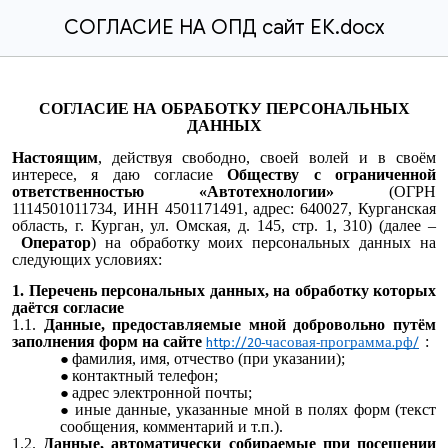
СОГЛАСИЕ НА ОПД сайт ЕК.docx
СОГЛАСИЕ НА ОБРАБОТКУ ПЕРСОНАЛЬНЫХ
ДАННЫХ
Настоящим
, действуя свободно, своей волей и в своём
интересе, я даю согласие
Обществу с ограниченной
ответственностью «Автотехнологии»
(ОГРН
1114501011734, ИНН 4501171491, адрес: 640027, Курганская
область, г. Курган, ул. Омская, д. 145, стр. 1, 310) (далее –
Оператор
) на обработку моих персональных данных на
следующих условиях:
1. Перечень персональных данных, на обработку которых
даётся согласие
1.1.
Данные, предоставляемые мной добровольно путём
заполнения форм на сайте
:
http://20-часовая-программа.рф/
фамилия, имя, отчество (при указании);
контактный телефон;
адрес электронной почты;
иные данные, указанные мной в полях форм (текст
сообщения, комментарий и т.п.).
1.2.
Данные, автоматически собираемые при посещении