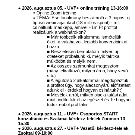
2026. augusztus 05. - UVF+ online tréning 13-16:00
Online Zoom tréning
TÉMA: Esettanulmány beszámoló a 3 napos, új
típusú webinárjainkról (18 milliós sprint) - mit
csináltunk másképp, amivel +1m Ft profitot
realizálunk a webinárokon?
Már többedik alkalommal ismételjük
őket, a valaha volt legjobb konverzióinkat
hozza
Részletesen bemutatom milyen új
ötleteket próbáltunk ki, melyik taktika
működött és melyik nem.
Az összes számunkat megosztom
(hány feliratkozó, milyen áron, hány vevő
stb.)
A legutolsó 2 alkalommal megdupláztuk
a profitot úgy, hogy alacsonyárú előfizetést
adunk el - érdekel hogyan csináltuk? ;)
Mesélek arról, milyen piackutatási adat
miatt indítottuk el az egészet és Te hogyan
tudsz ebből profitálni
2026. augusztus 11. - UVF+ Csoportos START
konzultáció és Szakmai kérdezz-felelek Zoomon 13-
15:30
2026. augusztus 27. - UVF+ Vezetői kérdezz-felelek
Zsolttal 09-10:00