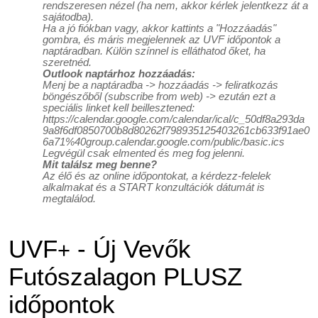
rendszeresen nézel (ha nem, akkor kérlek jelentkezz át a
sajátodba).
Ha a jó fiókban vagy, akkor kattints a "Hozzáadás"
gombra, és máris megjelennek az UVF időpontok a
naptáradban. Külön színnel is elláthatod őket, ha
szeretnéd.
Outlook naptárhoz hozzáadás:
Menj be a naptáradba -> hozzáadás -> feliratkozás
böngészőből (subscribe from web) -> ezután ezt a
speciális linket kell beillesztened:
https://calendar.google.com/calendar/ical/c_50df8a293da
9a8f6df0850700b8d80262f798935125403261cb633f91ae0
6a71%40group.calendar.google.com/public/basic.ics
Legvégül csak elmented és meg fog jelenni.
Mit találsz meg benne?
Az élő és az online időpontokat, a kérdezz-felelek
alkalmakat és a START konzultációk dátumát is
megtalálod.
UVF
- Új Vevők
+
Futószalagon PLUSZ
időpontok