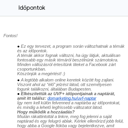
Időpontok
Fontos!
Ez egy tervezet, a program során változhatnak a témák
és az időpontok.
A témák akkor fognak változni, ha úgy látjuk, aktuálisan
fontosabb egy másik témáról beszélnünk számotokra.
Minden változásról értesítünk titeket a Facebook zárt
csoportunkban.
Köszönjük a megértést! :)
A legtöbb alkalom online keretek között fog zajlani.
Viszont ahol az “élő” jelzést látod, ott személyesen
fogunk találkozni, általában Budapesten.
Elkészítettük az UVF+ időpontjainak a naptárát,
amit itt találsz:
domarketing.hu/uvf-naptar
Így nem kell külön felvenned a naptárba az időpontokat,
és mindig a lehető legfrissebb változatot látod.
Hogy működik a hozzáadás?
Miután rákattintottál a linkre, meg fog jelenni a saját
naptárad és egy felugró ablak. Kérlek ellenőrizd jobb felül,
hogy abba a Google fiókba vagy bejelentkezve, amit