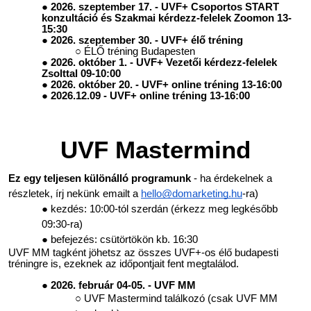
2026. szeptember 17. - UVF+ Csoportos START
konzultáció és Szakmai kérdezz-felelek Zoomon 13-
15:30
2026. szeptember 30. - UVF+ élő tréning
ÉLŐ tréning Budapesten
2026. október 1. - UVF+ Vezetői kérdezz-felelek
Zsolttal 09-10:00
2026. október 20. - UVF+ online tréning 13-16:00
2026.12.09 - UVF+ online tréning 13-16:00
UVF Mastermind
Ez egy teljesen különálló programunk
- ha érdekelnek a
részletek, írj nekünk emailt a
hello@domarketing.hu
-ra)
kezdés: 10:00-tól szerdán (érkezz meg legkésőbb
09:30-ra)
befejezés: csütörtökön kb. 16:30
UVF MM tagként jöhetsz az összes UVF+-os élő budapesti
tréningre is, ezeknek az időpontjait fent megtalálod.
2026. február 04-05. - UVF MM
UVF Mastermind találkozó (csak UVF MM