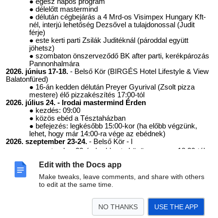
egész napos program
délelőtt mastermind
délután cégbejárás a 4 Mrd-os Visimpex Hungary Kft-
nél, interjú lehetőség Dezsővel a tulajdonossal (Judit
férje)
este kerti parti Zsilák Juditéknál (pároddal együtt
jöhetsz)
szombaton önszerveződő BK after parti, kerékpározás
Pannonhalmára
2026. június 17-18.
- Belső Kör (BIRGÉS Hotel Lifestyle & View
Balatonfüred)
16-án kedden délután Preyer Gyurival (Zsolt pizza
mestere) élő pizzakészítés 17:00-tól
2026. július 24. - Irodai mastermind Érden
kezdés: 09:00
közös ebéd a Tésztaházban
befejezés: legkésőbb 15:00-kor (ha előbb végzünk,
lehet, hogy már 14:00-ra vége az ebédnek)
2026. szeptember 23-24.
- Belső Kör - l
szeptember 22-én kedd este közös vacsora 18:30-tól
2026. október 16. -
Találkozó Lillánál Békésszentandráson
Edit with the Docs app
kezdés: 10:00
Make tweaks, leave comments, and share with others
egész napos program
to edit at the same time.
potenciálisan ott alvással, akinek van kedve - ezt
egyénileg intézi mindenki magának :)
2026. december 02-03. -
Belső Kör - Ózon Hotel
NO THANKS
USE THE APP
december 1-én kedd este közös vacsora 18:30-tól