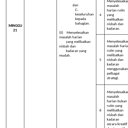
Menyelesaika
dan
masalah
harian rutin
keseluruhan
4
yang
kepada
melibatkan
bahagian.
nisbah dan
MINGGU
kadaran.
21
(ii) Menyelesaikan
masalah harian
Menyelesaika
yang melibatkan
masalah haria
nisbah dan
rutin yang
kadaran yang
melibatkan
mudah.
5
nisbah dan
kadaran
menggunakan
pelbagai
strategi.
Menyelesaika
masalah
harian bukan
rutin yang
6
melibatkan
nisbah dan
kadaran
secara kreatif