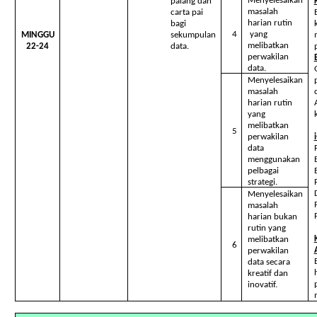
Menyelesaikan
palang dan
masalah
carta pai
harian rutin
bagi
4
yang
MINGGU
sekumpulan
melibatkan
22-24
data.
perwakilan
data.
Menyelesaikan
masalah
harian rutin
yang
melibatkan
5
perwakilan
data
menggunakan
pelbagai
strategi.
Menyelesaikan
masalah
harian bukan
rutin yang
melibatkan
6
perwakilan
data secara
kreatif dan
inovatif.