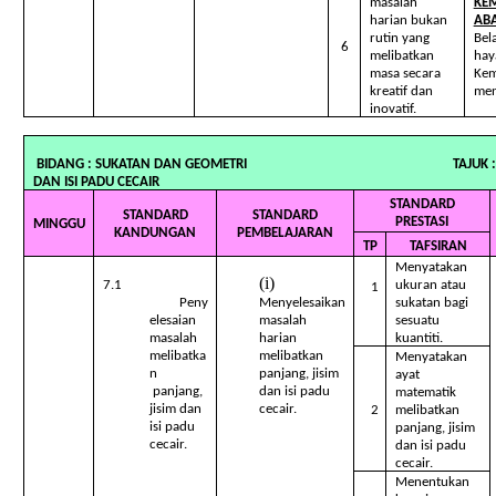
masalah
KE
harian bukan
ABA
rutin yang
Bel
6
melibatkan
hay
masa secara
Ke
kreatif dan
men
inovatif.
BIDANG : SUKATAN DAN GEOMETRI TAJUK : 7. PAN
DAN ISI PADU CECAIR
STANDARD
STANDARD
STANDARD
PRESTASI
MINGGU
KANDUNGAN
PEMBELAJARAN
TP
TAFSIRAN
Menyatakan
7.1
ukuran atau
1
Peny
Menyelesaikan
sukatan bagi
elesaian
masalah
sesuatu
masalah
harian
kuantiti.
melibatka
melibatkan
Menyatakan
n
panjang, jisim
ayat
panjang,
dan isi padu
matematik
jisim dan
cecair.
2
melibatkan
isi padu
panjang, jisim
cecair.
dan isi padu
cecair.
Menentukan