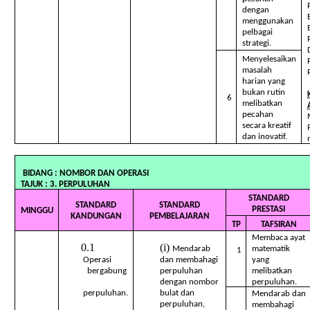
dengan
menggunakan
pelbagai
strategi.
Menyelesaikan
masalah
harian yang
bukan rutin
6
melibatkan
pecahan
secara kreatif
dan inovatif.
BIDANG : NOMBOR DAN O
TAJUK : 3. PERPULUHAN
STANDARD
STANDARD
STANDARD
PRESTASI
MINGGU
KANDUNGAN
PEMBELAJARAN
TP
TAFSIRAN
Membaca ayat
Mendarab
matematik
1
Operasi
dan membahagi
yang
bergabung
perpuluhan
melibatkan
dengan nombor
perpuluhan.
perpuluhan.
bulat dan
Mendarab dan
perpuluhan,
membahagi