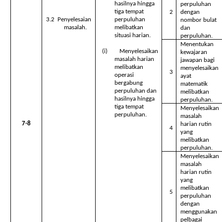
hasilnya hingga
perpuluhan
tiga tempat
2
dengan
3.2 Penyelesaian
perpuluhan
nombor bulat
masalah.
melibatkan
dan
situasi harian.
perpuluhan.
Menentukan
(i) Menyelesaikan
kewajaran
masalah harian
jawapan bagi
melibatkan
menyelesaikan
3
operasi
ayat
bergabung
matematik
perpuluhan dan
melibatkan
hasilnya hingga
perpuluhan.
tiga tempat
Menyelesaikan
perpuluhan.
masalah
7-8
harian rutin
4
yang
melibatkan
perpuluhan.
Menyelesaikan
masalah
harian rutin
yang
melibatkan
5
perpuluhan
dengan
menggunakan
pelbagai