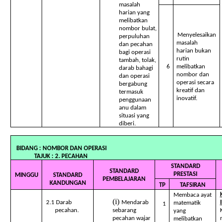
masalah
harian yang
melibatkan
nombor bulat,
Menyelesaikan
perpuluhan
masalah
dan pecahan
harian bukan
bagi operasi
rutin
tambah, tolak,
6
melibatkan
darab bahagi
nombor dan
dan operasi
operasi secara
bergabung
kreatif dan
termasuk
inovatif.
penggunaan
anu dalam
situasi yang
diberi.
BIDANG : NOMBOR DAN OP
TAJUK : 2. PECAHAN
STANDARD
STANDARD
PRESTASI
MINGGU
STANDARD
PEMBELAJARAN
KANDUNGAN
TP
TAFSIRAN
Membaca ayat
2.1 Darab
Mendarab
matematik
1
pecahan.
sebarang
yang
pecahan wajar
melibatkan