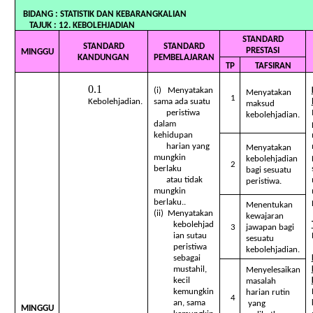
BIDANG : STATISTIK DAN KEBARAN
TAJUK : 12. KEBOLEHJADIAN
STANDARD
STANDARD
STANDARD
PRESTASI
MINGGU
KANDUNGAN
PEMBELAJARAN
TP
TAFSIRAN
(i) Menyatakan
Menyatakan
1
Kebolehjadian.
sama ada suatu
maksud
peristiwa
kebolehjadian.
dalam
kehidupan
harian yang
Menyatakan
mungkin
kebolehjadian
2
berlaku
bagi sesuatu
atau tidak
peristiwa.
mungkin
berlaku..
Menentukan
(ii) Menyatakan
kewajaran
kebolehjad
3
jawapan bagi
ian sutau
sesuatu
peristiwa
kebolehjadian.
sebagai
mustahil,
Menyelesaikan
kecil
masalah
kemungkin
harian rutin
4
an, sama
yang
MINGGU