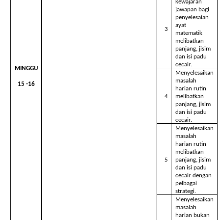
kewajaran
jawapan bagi
penyelesaian
ayat
3
matematik
melibatkan
panjang, jisim
dan isi padu
cecair.
MINGGU
Menyelesaikan
masalah
15 -16
harian rutin
4
melibatkan
panjang, jisim
dan isi padu
cecair.
Menyelesaikan
masalah
harian rutin
melibatkan
5
panjang, jisim
dan isi padu
cecair dengan
pelbagai
strategi.
Menyelesaikan
masalah
harian bukan