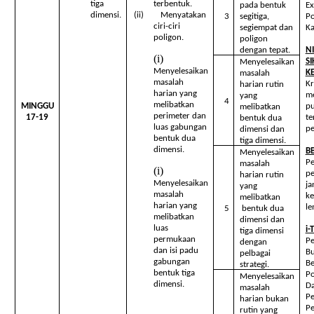
tiga
terbentuk.
pada bentuk
Ex
dimensi.
(ii) Menyatakan
3
segitiga,
Po
ciri-ciri
segiempat dan
Ka
poligon.
poligon
dengan tepat.
N
S
Menyelesaikan
Menyelesaikan
K
masalah
masalah
Kr
harian rutin
harian yang
me
yang
4
melibatkan
MINGGU
pu
melibatkan
perimeter dan
17-19
te
bentuk dua
luas gabungan
pe
dimensi dan
bentuk dua
tiga dimensi.
dimensi.
B
Menyelesaikan
Pe
masalah
pe
harian rutin
Menyelesaikan
ja
yang
masalah
ke
melibatkan
harian yang
le
5
bentuk dua
melibatkan
dimensi dan
luas
i-
tiga dimensi
permukaan
Pe
dengan
dan isi padu
Bu
pelbagai
gabungan
Be
strategi.
bentuk tiga
Po
Menyelesaikan
dimensi.
Da
masalah
Pe
harian bukan
Pe
rutin yang