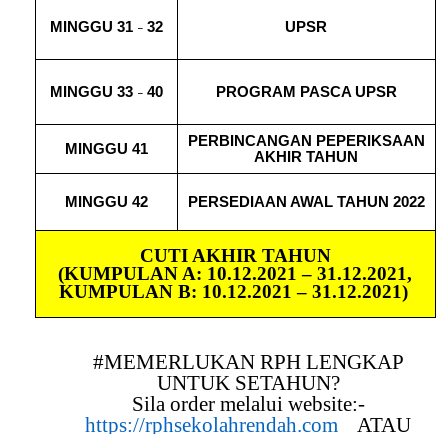
MINGGU 31
32
UPSR
–
MINGGU 33
40
PROGRAM PASCA UPSR
–
PERBINCANGAN PEPERIKSAAN
MINGGU 41
AKHIR TAHUN
MINGGU 42
PERSEDIAAN AWAL TAHUN 2022
CUTI AKHIR TAHUN
(KUMPULAN A: 10.12.2021 – 31.12.2021,
KUMPULAN B: 10.12.2021 – 31.12.2021)
#MEMERLUKAN RPH LENGKAP
UNTUK SETAHUN?
Sila order melalui website:-
https://rphsekolahrendah.com
ATAU
WHATSAPP : 0174991336