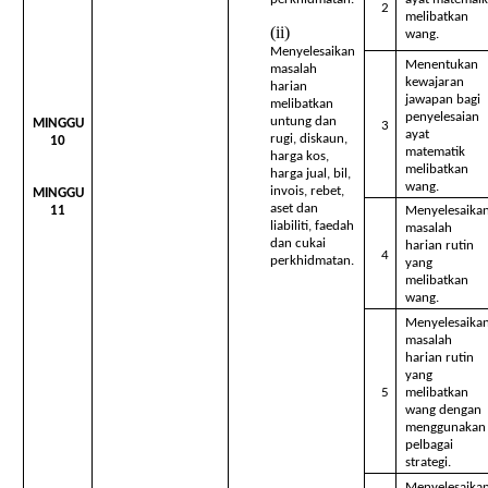
2
melibatkan
wang.
Menyelesaikan
Menentukan
masalah
kewajaran
harian
jawapan bagi
melibatkan
penyelesaian
untung dan
MINGGU
3
ayat
rugi, diskaun,
10
matematik
harga kos,
melibatkan
harga jual, bil,
wang.
invois, rebet,
MINGGU
aset dan
11
Menyelesaika
liabiliti, faedah
masalah
dan cukai
harian rutin
4
perkhidmatan.
yang
melibatkan
wang.
Menyelesaika
masalah
harian rutin
yang
5
melibatkan
wang dengan
menggunakan
pelbagai
strategi.
Menyelesaika