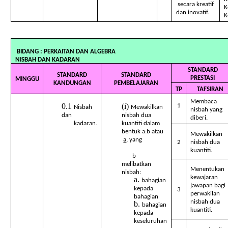
secara kreatif
K
dan inovatif.
K
BIDANG : PERKAITAN DAN ALGEBRA TA
NISBAH DAN KADARAN
STANDARD
STANDARD
STANDARD
PRESTASI
MINGGU
KANDUNGAN
PEMBELAJARAN
TP
TAFSIRAN
Membaca
1
Nisbah
Mewakilkan
nisbah yang
dan
nisbah dua
diberi.
kadaran.
kuantiti dalam
bentuk a:b atau
Mewakilkan
a
, yang
2
nisbah dua
kuantiti.
b
melibatkan
Menentukan
nisbah:
kewajaran
bahagian
jawapan bagi
kepada
3
perwakilan
bahagian
nisbah dua
bahagian
kuantiti.
kepada
keseluruhan