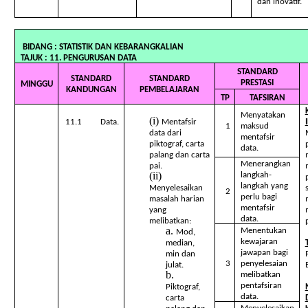
dan inovatif.
BIDANG : STATISTIK DAN KEBARAN
TAJUK : 11. PENGURUSAN DATA
STANDARD
STANDARD
STANDARD
PRESTASI
MINGGU
KANDUNGAN
PEMBELAJARAN
TP
TAFSIRAN
Menyatakan
11.1 Data.
Mentafsir
1
maksud
data dari
mentafsir
piktograf, carta
data.
palang dan carta
Menerangkan
pai.
langkah-
langkah yang
Menyelesaikan
2
perlu bagi
masalah harian
mentafsir
yang
data.
melibatkan:
Menentukan
Mod,
kewajaran
median,
jawapan bagi
min dan
3
penyelesaian
julat.
melibatkan
pentafsiran
Piktograf,
data.
carta