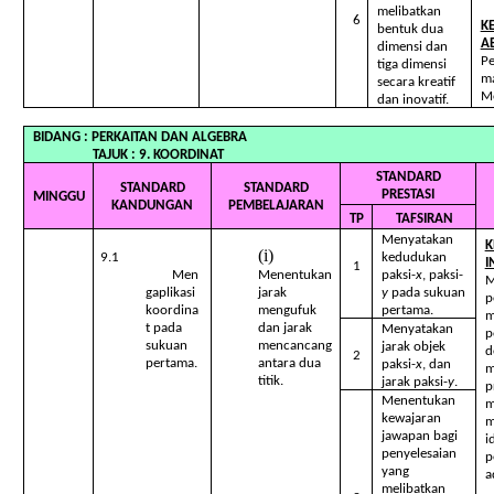
melibatkan
6
K
bentuk dua
A
dimensi dan
Pe
tiga dimensi
ma
secara kreatif
M
dan inovatif.
BIDANG : PERKAITAN DAN AL
TAJUK : 9. KOORDINAT
STANDARD
STANDARD
STANDARD
PRESTASI
MINGGU
KANDUNGAN
PEMBELAJARAN
TP
TAFSIRAN
Menyatakan
K
9.1
kedudukan
I
1
Men
Menentukan
p
aksi-
x
, paksi-
M
gaplikasi
jarak
y
pada sukuan
p
koordina
mengufuk
pertama.
m
t pada
dan jarak
Menyatakan
p
sukuan
mencancang
jarak objek
d
2
pertama.
antara dua
p
aksi-
x
, dan
m
titik.
jarak paksi-
y
.
p
Menentukan
m
kewajaran
m
jawapan bagi
i
penyelesaian
p
yang
a
melibatkan