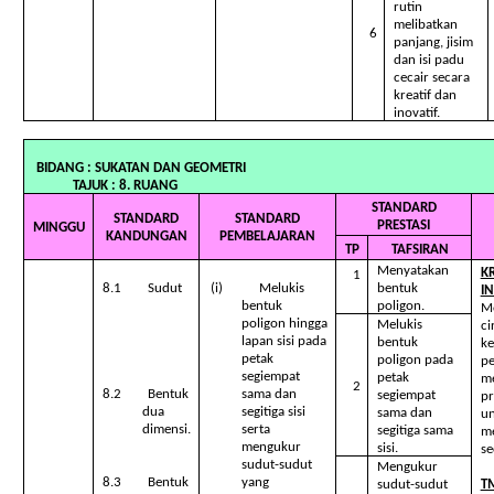
rutin
melibatkan
6
panjang, jisim
dan isi padu
cecair secara
kreatif dan
inovatif.
BIDANG : SUKATAN DAN GEO
TAJUK : 8. RUANG
STANDARD
STANDARD
STANDARD
PRESTASI
MINGGU
KANDUNGAN
PEMBELAJARAN
TP
TAFSIRAN
Menyatakan
KR
1
8.1 Sudut
(i) Melukis
bentuk
IN
bentuk
poligon.
Me
poligon hingga
Melukis
ci
lapan sisi pada
bentuk
ke
petak
poligon pada
pe
segiempat
petak
m
2
8.2 Bentuk
sama dan
segiempat
pr
dua
segitiga sisi
sama dan
u
dimensi.
serta
segitiga sama
me
mengukur
sisi.
se
sudut-sudut
Mengukur
8.3 Bentuk
yang
sudut-sudut
T