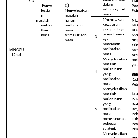
6.3
TM
dalam
Penye
Pap
sebarang unit
lesaia
Menyelesaikan
Poi
masa.
n
masalah
Menentukan
masalah
harian
NIL
kewajaran
meliba
melibatkan
SIK
jawapan bagi
tkan
masa
KE
penyelesaian
masa.
termasuk zon
Men
3
ayat
masa.
dis
matematik
sain
melibatkan
MINGGU
men
masa.
12-14
ora
Menyelesaikan
mel
masalah
yan
harian rutin
4
yang
BBB
melibatkan
Kad
masa.
Pet
Menyelesaikan
masalah
i-T
harian rutin
Pet
yang
Bui
5
melibatkan
Ber
masa
Pok
menggunakan
Daka
pelbagai
Peta
strategi.
Peta
Menyelesaikan