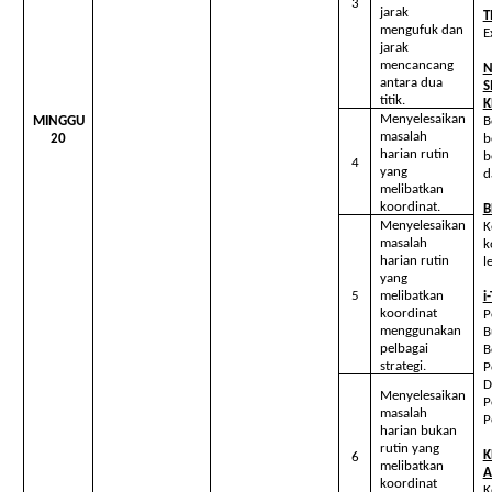
3
jarak
T
mengufuk dan
E
jarak
mencancang
N
antara dua
S
titik.
K
Menyelesaikan
MINGGU
B
masalah
20
b
harian rutin
b
4
yang
d
melibatkan
koordinat.
B
Menyelesaikan
K
masalah
k
harian rutin
l
yang
5
melibatkan
i
koordinat
P
menggunakan
B
pelbagai
B
strategi.
P
D
Menyelesaikan
P
masalah
P
harian bukan
rutin yang
K
6
melibatkan
A
koordinat
K