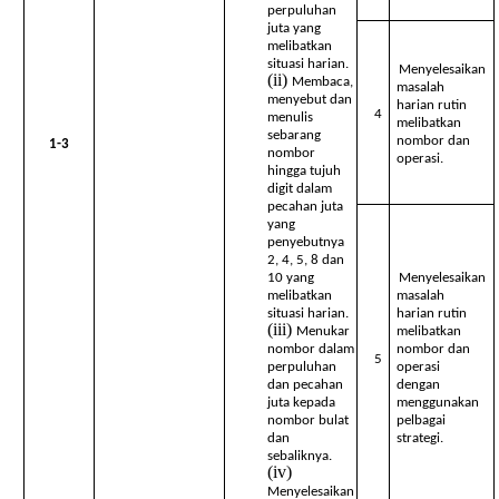
perpuluhan
juta yang
melibatkan
situasi harian.
Menyelesaikan
Membaca,
masalah
menyebut dan
harian rutin
4
menulis
melibatkan
sebarang
nombor dan
1-3
nombor
operasi.
hingga tujuh
digit dalam
pecahan juta
yang
penyebutnya
2, 4, 5, 8 dan
10 yang
Menyelesaikan
melibatkan
masalah
situasi harian.
harian rutin
Menukar
melibatkan
nombor dalam
nombor dan
5
perpuluhan
operasi
dan pecahan
dengan
juta kepada
menggunakan
nombor bulat
pelbagai
dan
strategi.
sebaliknya.
Menyelesaikan