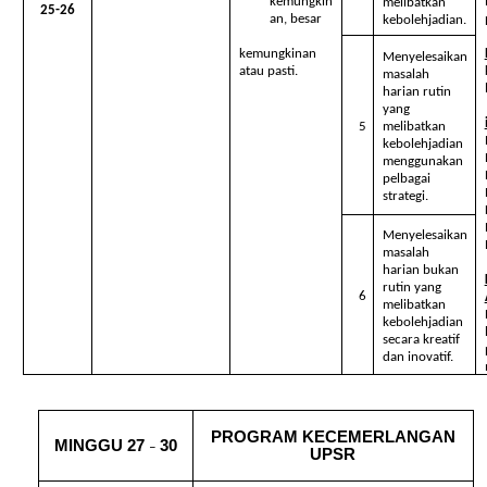
kemungkin
melibatkan
25-26
an, besar
kebolehjadian.
kemungkinan
Menyelesaikan
atau pasti.
masalah
harian rutin
yang
5
melibatkan
kebolehjadian
menggunakan
pelbagai
strategi.
Menyelesaikan
masalah
harian bukan
rutin yang
6
melibatkan
kebolehjadian
secara kreatif
dan inovatif.
PROGRAM KECEMERLANGAN
MINGGU 27
30
–
UPSR