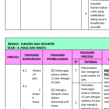
masalah
harian bukan
rutin yang
6
melibatkan
wang secara
kreatif dan
inovatif.
BIDANG : SUKATAN DAN GEOM
TAJUK : 6. MASA DAN WAKTU
STANDARD
STANDARD
STANDARD
PRESTASI
MINGGU
KANDUNGAN
PEMBELAJARAN
TP
TAFSIRAN
Menyatakan
1
6.1 Sistem
Hubungan
KRE
dan mengenal
24
antara sistem
INO
pasti sistem 24
jam.
12 jam dengan
Men
jam.
24 jam.
dan 
Perkaitan
6.2
men
hubungan
T
Mengira
mel
antara sistema
empo
tempoh masa
pem
12 jam dengan
h
dalam
men
sistema 24 jam
masa.
sebarang unit
mem
2
dan mengira
masa.
tempoh masa