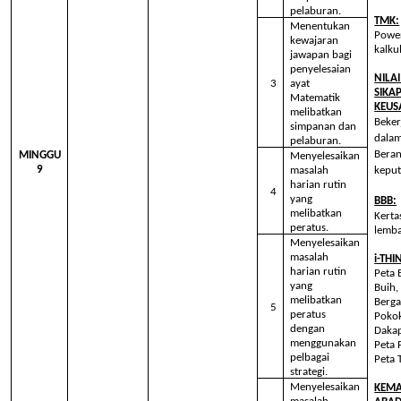
pelaburan.
TMK:
Menentukan
Power
kewajaran
kalku
jawapan bagi
penyelesaian
NILA
3
ayat
SIKA
Matematik
KEU
melibatkan
Beke
simpanan dan
dala
pelaburan.
Bera
MINGGU
Menyelesaikan
9
masalah
kepu
harian rutin
4
yang
BBB:
melibatkan
Kerta
peratus.
lemba
Menyelesaikan
masalah
i-THI
harian rutin
Peta 
yang
Buih,
melibatkan
Berga
5
peratus
Pokok
dengan
Dakap
menggunakan
Peta P
pelbagai
Peta T
strategi.
Menyelesaikan
KEMA