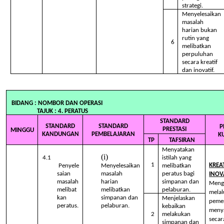
strategi.
Menyelesaikan
masalah
harian bukan
rutin yang
6
melibatkan
perpuluhan
secara kreatif
dan inovatif.
BIDANG : NOMBOR DAN OPE
TAJUK : 4. PERATUS
STANDARD
STANDARD
STANDARD
P
PRESTASI
MINGGU
KANDUNGAN
PEMBELAJARAN
K
TP
TAFSIRAN
Menyatakan
4.1
istilah yang
1
KREA
Penyele
Menyelesaikan
melibatkan
saian
masalah
peratus bagi
INOV
masalah
harian
simpanan dan
Mengh
melibat
melibatkan
pelaburan.
melal
kan
simpanan dan
Menjelaskan
peme
peratus.
pelaburan.
kebaikan
menya
2
melakukan
secara
simpanan dan