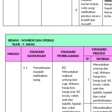
masalah
ABAD
harian bukan
Belaj
rutin yang
hayat
6
melibatkan
Keus
peratus secara
Kritis
kreatif dan
inovatif.
BIDANG : NOMBOR DAN O
TAJUK : 5. WANG
STANDARD
STANDARD
STANDARD
PRESTASI
MINGGU
KANDUNGAN
PEMBELAJARAN
TP
TAFSIRAN
Menyatakan
5.1 Penyelesaian
untung dan
masalah
Menyatakan
rugi, diskaun,
melibatkan
maksud
harga kos,
1
wang.
untung dan
harga jual, bil,
rugi, diskaun,
invois, rebet,
harga kos,
aset dan
harga jual, bil,
liabiliti, faeda
invois, rebet,
dan cukai
aset dan
perkhidmatan
liabiliti, faedah
dan cukai
Menyelesaika
perkhidmatan.
ayat matemaik