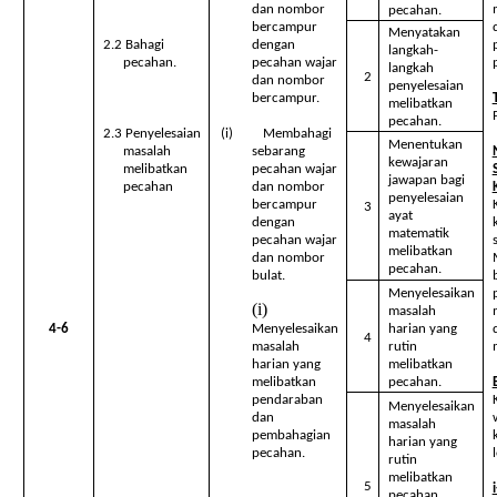
dan nombor
pecahan.
bercampur
Menyatakan
2.2 Bahagi
dengan
langkah-
pecahan.
pecahan wajar
langkah
2
dan nombor
penyelesaian
bercampur.
melibatkan
pecahan.
2.3 Penyelesaian
(i) Membahagi
Menentukan
masalah
sebarang
kewajaran
melibatkan
pecahan wajar
jawapan bagi
pecahan
dan nombor
penyelesaian
bercampur
3
ayat
dengan
matematik
pecahan wajar
melibatkan
dan nombor
pecahan.
bulat.
Menyelesaikan
masalah
4-6
Menyelesaikan
harian yang
4
masalah
rutin
harian yang
melibatkan
melibatkan
pecahan.
pendaraban
Menyelesaikan
dan
masalah
pembahagian
harian yang
pecahan.
rutin
melibatkan
5
pecahan