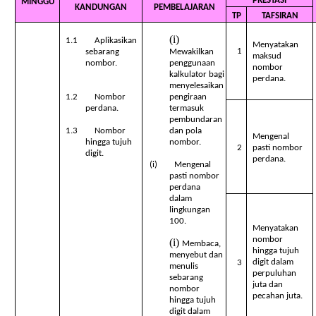
PRESTASI
MINGGU
KANDUNGAN
PEMBELAJARAN
TP
TAFSIRAN
1.1 Aplikasikan
Menyatakan
1
sebarang
Mewakilkan
maksud
nombor.
penggunaan
nombor
kalkulator bagi
perdana.
menyelesaikan
1.2 Nombor
pengiraan
perdana.
termasuk
pembundaran
1.3 Nombor
dan pola
Mengenal
hingga tujuh
nombor.
2
pasti nombor
digit.
perdana.
(i) Mengenal
pasti nombor
perdana
dalam
lingkungan
100.
Menyatakan
nombor
Membaca,
hingga tujuh
menyebut dan
digit dalam
3
menulis
perpuluhan
sebarang
juta dan
nombor
pecahan juta.
hingga tujuh
digit dalam