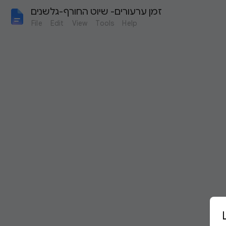
זמן ערעורים- שיוט החורף-גלשנים
File
Edit
View
Tools
Help