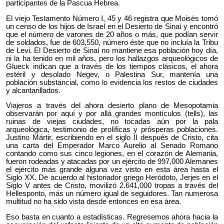
participantes de la Pascua Hebrea.
El viejo Testamento Número I, 45 y 46 registra que Moisés tomó
un censo de los hijos de Israel en el Desierto de Sinaí y encontró
que el número de varones de 20 años o más, que podían servir
de soldados, fue de 603,550, número éste que no incluía la Tribu
de Levi. El Desierto de Sinaí no mantiene esa población hoy día,
ni la ha tenido en mil años, pero los hallazgos arqueológicos de
Glueck indican que a través de los tiempos clásicos, el ahora
estéril y desolado Negev, o Palestina Sur, mantenía una
población substancial, como lo evidencia los restos de ciudades
y alcantarillados.
Viajeros a través del ahora desierto plano de Mesopotamia
observarán por aquí y por allá grandes montículos (tells), las
ruinas de viejas ciudades, no tocadas aún por la pala
arqueológica, testimonio de prolíficas y prósperas poblaciones.
Justino Mártir, escribiendo en el siglo II después de Cristo, cita
una carta del Emperador Marco Aurelio al Senado Romano
contando como sus cinco legiones, en el corazón de Alemania,
fueron rodeadas y atacadas por un ejército de 997,000 Alemanes
el ejército más grande alguna vez visto en esta área hasta el
Siglo XX. De acuerdo al historiador griego Heródoto, Jerjes en el
Siglo V antes de Cristo, movilizó 2.641,000 tropas a través del
Hellesponto, más un número igual de seguidores. Tan numerosa
multitud no ha sido vista desde entonces en esa área.
Eso basta en cuanto a estadísticas. Regresemos ahora hacia la