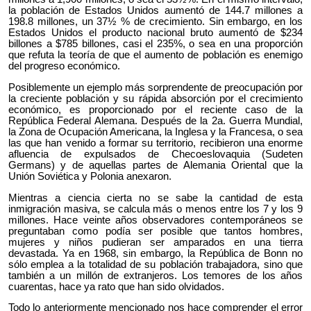
la población de Estados Unidos aumentó de 144.7 millones a
198.8 millones, un 37½ % de crecimiento. Sin embargo, en los
Estados Unidos el producto nacional bruto aumentó de $234
billones a $785 billones, casi el 235%, o sea en una proporción
que refuta la teoría de que el aumento de población es enemigo
del progreso económico.
Posiblemente un ejemplo más sorprendente de preocupación por
la creciente población y su rápida absorción por el crecimiento
económico, es proporcionado por el reciente caso de la
República Federal Alemana. Después de la 2a. Guerra Mundial,
la Zona de Ocupación Americana, la Inglesa y la Francesa, o sea
las que han venido a formar su territorio, recibieron una enorme
afluencia de expulsados de Checoeslovaquia (Sudeten
Germans) y de aquellas partes de Alemania Oriental que la
Unión Soviética y Polonia anexaron.
Mientras a ciencia cierta no se sabe la cantidad de esta
inmigración masiva, se calcula más o menos entre los 7 y los 9
millones. Hace veinte años observadores contemporáneos se
preguntaban como podía ser posible que tantos hombres,
mujeres y niños pudieran ser amparados en una tierra
devastada. Ya en 1968, sin embargo, la República de Bonn no
sólo emplea a la totalidad de su población trabajadora, sino que
también a un millón de extranjeros. Los temores de los años
cuarentas, hace ya rato que han sido olvidados.
Todo lo anteriormente mencionado nos hace comprender el error