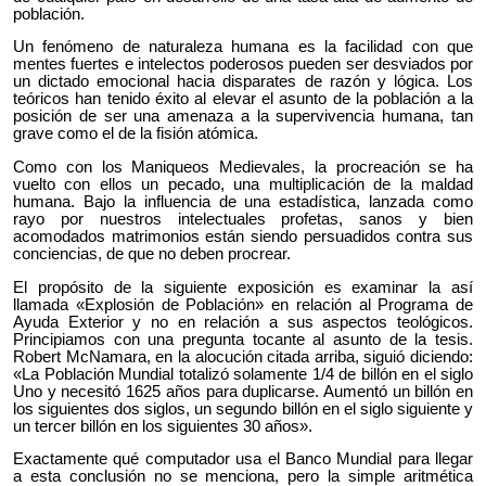
población.
Un fenómeno de naturaleza humana es la facilidad con que
mentes fuertes e intelectos poderosos pueden ser desviados por
un dictado emocional hacia disparates de razón y lógica. Los
teóricos han tenido éxito al elevar el asunto de la población a la
posición de ser una amenaza a la supervivencia humana, tan
grave como el de la fisión atómica.
Como con los Maniqueos Medievales, la procreación se ha
vuelto con ellos un pecado, una multiplicación de la maldad
humana. Bajo la influencia de una estadística, lanzada como
rayo por nuestros intelectuales profetas, sanos y bien
acomodados matrimonios están siendo persuadidos contra sus
conciencias, de que no deben procrear.
El propósito de la siguiente exposición es examinar la así
llamada «Explosión de Población» en relación al Programa de
Ayuda Exterior y no en relación a sus aspectos teológicos.
Principiamos con una pregunta tocante al asunto de la tesis.
Robert McNamara, en la alocución citada arriba, siguió diciendo:
«La Población Mundial totalizó solamente 1/4 de billón en el siglo
Uno y necesitó 1625 años para duplicarse. Aumentó un billón en
los siguientes dos siglos, un segundo billón en el siglo siguiente y
un tercer billón en los siguientes 30 años».
Exactamente qué computador usa el Banco Mundial para llegar
a esta conclusión no se menciona, pero la simple aritmética