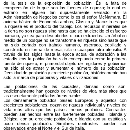
de la tesis de la explosión de población. Es la falta de
comprensión de lo que son las fuentes de riqueza; lo cual es
extraño en alguien tan supuestamente versado en la
Administración de Negocios como lo es el señor McNamara. El
axioma básico de Economía ambos, Clásico y Marxista es que
la riqueza es el producto del trabajo. Los recursos minerales de
la tierra no son riqueza sino hasta que se ha ejercido el esfuerzo
humano, ya sea para descubrirlos o para extraerlos. Un árbol en
medio de un bosque no se transforma en riqueza sino hasta que
ha sido cortado con trabajo humano, aserrado, cepillado y
construido en forma de mesa, silla o cualquier otro utensilio. A
través de los siglos hasta la época actual de adoración a las
estadísticas la población ha sido conceptuada como la primera
fuente de riqueza, el primordial objeto de regidores y gobiernos
ha sido el de atraer y aumentar el número de su población.
Densidad de población y creciente población, históricamente han
sido la marca de prósperas y vitales civilizaciones.
Las poblaciones de las ciudades, densas como son,
tradicionalmente han gozado de niveles de vida más altos que
las escuetamente pobladas áreas rurales.
Los densamente poblados países Europeos y aquellos con
crecientes poblaciones, gozan de riqueza individual y niveles de
vida más altos que los países menos poblados. Contrastes
pueden ser hechos entre las fuertemente pobladas Holanda y
Bélgica, con su creciente población, e Irlanda con su estática y
poco densa población. Similares contrastes pueden ser
observados entre el Norte y el Sur de Italia.