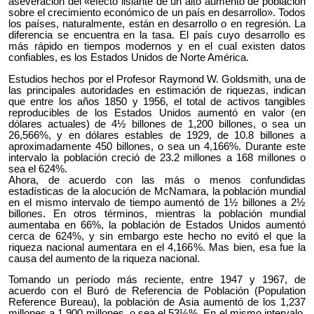
aseveración del «efecto lisiante de un alto aumento de población
sobre el crecimiento económico de un país en desarrollo». Todos
los países, naturalmente, están en desarrollo o en regresión. La
diferencia se encuentra en la tasa. El país cuyo desarrollo es
más rápido en tiempos modernos y en el cual existen datos
confiables, es los Estados Unidos de Norte América.
Estudios hechos por el Profesor Raymond W. Goldsmith, una de
las principales autoridades en estimación de riquezas, indican
que entre los años 1850 y 1956, el total de activos tangibles
reproducibles de los Estados Unidos aumentó en valor (en
dólares actuales) de 4½ billones de 1,200 billones, o sea un
26,566%, y en dólares estables de 1929, de 10.8 billones a
aproximadamente 450 billones, o sea un 4,166%. Durante este
intervalo la población creció de 23.2 millones a 168 millones o
sea el 624%.
Ahora, de acuerdo con las más o menos confundidas
estadísticas de la alocución de McNamara, la población mundial
en el mismo intervalo de tiempo aumentó de 1½ billones a 2½
billones. En otros términos, mientras la población mundial
aumentaba en 66%, la población de Estados Unidos aumentó
cerca de 624%, y sin embargo este hecho no evitó el que la
riqueza nacional aumentara en el 4,166%. Mas bien, esa fue la
causa del aumento de la riqueza nacional.
Tomando un período más reciente, entre 1947 y 1967, de
acuerdo con el Buró de Referencia de Población (Population
Reference Bureau), la población de Asia aumentó de los 1,237
millones a 1,900 millones, o sea el 53½%. En el mismo intervalo,