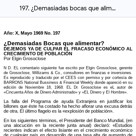
197. ¿Demasiadas bocas que alimentar_.docx
Año: X, Mayo 1969 No. 197
¿Demasiadas Bocas que alimentar?
DEJEMOS YA DE CULPAR EL FRACASO ECONÓMICO AL
CRECIMIENTO DE POBLACIÓN
Por Elgin Grosoclose
N D. EL comentario siguiente fue escrito por Elgin Grosoclose, gerente
de Grosoclose, Willizams & Co., consultores en finanzas e inversiones.
Es reproducido y traducido por el CEES con permiso y por cortesía de
BARRONS National Bussiness & Financial Weekly donde apareció en su
edición de Noviembre 18, 1968. EL Dr. Grosoclose es eL autor de
«Cincuenta Años de Dinero Administrado» y «EL Dinero y El Hombre».
La falla del Programa de ayuda Extranjera en justificar los
billones que éste ha costado ha hecho aflorar una excusa detrás
de otra. El último flagelo es la «explosión de población».
En los siguientes términos, el Presidente del Banco Mundial, (en
una alocución en la reciente junta anual) declaró: «Estudios
recientes indican el efecto lisiante en el crecimiento económico
de cualquier país en desarrollo de una tasa alta de aumento de