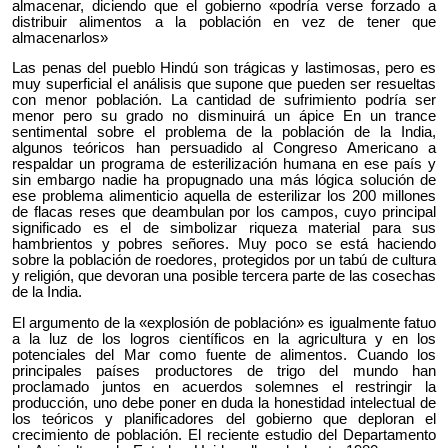
almacenar, diciendo que el gobierno «podría verse forzado a
distribuir alimentos a la población en vez de tener que
almacenarlos»
Las penas del pueblo Hindú son trágicas y lastimosas, pero es
muy superficial el análisis que supone que pueden ser resueltas
con menor población. La cantidad de sufrimiento podría ser
menor pero su grado no disminuirá un ápice En un trance
sentimental sobre el problema de la población de la India,
algunos teóricos han persuadido al Congreso Americano a
respaldar un programa de esterilización humana en ese país y
sin embargo nadie ha propugnado una más lógica solución de
ese problema alimenticio aquella de esterilizar los 200 millones
de flacas reses que deambulan por los campos, cuyo principal
significado es el de simbolizar riqueza material para sus
hambrientos y pobres señores. Muy poco se está haciendo
sobre la población de roedores, protegidos por un tabú de cultura
y religión, que devoran una posible tercera parte de las cosechas
de la India.
El argumento de la «explosión de población» es igualmente fatuo
a la luz de los logros científicos en la agricultura y en los
potenciales del Mar como fuente de alimentos. Cuando los
principales países productores de trigo del mundo han
proclamado juntos en acuerdos solemnes el restringir la
producción, uno debe poner en duda la honestidad intelectual de
los teóricos y planificadores del gobierno que deploran el
crecimiento de población. El reciente estudio del Departamento