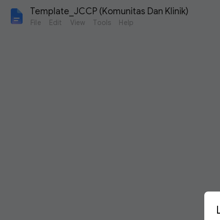
Template_JCCP (Komunitas Dan Klinik)
File
Edit
View
Tools
Help