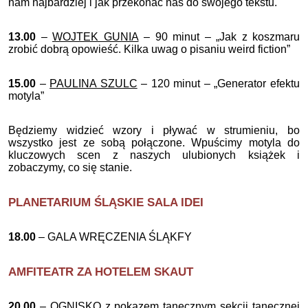
nam najbardziej i jak przekonać nas do swojego tekstu.
13.00
–
WOJTEK GUNIA
– 90 minut – „Jak z koszmaru
zrobić dobrą opowieść. Kilka uwag o pisaniu weird fiction”
15.00
–
PAULINA SZULC
– 120 minut – „Generator efektu
motyla”
Będziemy widzieć wzory i pływać w strumieniu, bo
wszystko jest ze sobą połączone. Wpuścimy motyla do
kluczowych scen z naszych ulubionych książek i
zobaczymy, co się stanie.
PLANETARIUM ŚLĄSKIE SALA IDEI
18.00
– GALA WRĘCZENIA ŚLĄKFY
AMFITEATR ZA HOTELEM SKAUT
20.00
– OGNISKO z pokazem tanecznym sekcji tanecznej