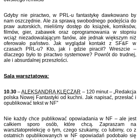
Gdyby nie piractwo, w PRL-u fantastykę dawkowano by
nam oszczędnie. Ale za sprawą swobodnego podejścia do
praw autorskich, mieliśmy dostęp do książek, komiksów,
filmów, gier, zabawek oraz oprogramowania w stopniu
wciąż niezadowalającym fanów, ale jednak większym niż
oferowało państwo. Jak wyglądał kontakt z SF&F w
czasach PRL-u? Kto, jak i gdzie piracił? Wreszcie –
dlaczego było to piractwo systemowe? Powrót do trudnej,
ale i absurdalnej przeszłości.
Sala warsztatowa:
10.30
–
ALEKSANDRA KLĘCZAR
– 120 minut – „Redakcja
polska Nowej Fantastyki od kuchni. Jak napisać, przesłać i
opublikować tekst w NF”
Nie każdy chce publikować opowiadania w NF – ale jest
całkiem sporo osób, które chcą. Zapraszam na
warsztatoprelekcję o tym, czego szukamy, co lubimy, co z
ostatnich opublikowanych w NF opowiadań podobało się