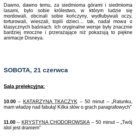
Dawno, dawno temu, za siedmioma górami i siedmioma
lasami, było sobie królestwo, w którym ludzie się
mordowali, obcinali sobie kończyny, wydłubywali oczy,
torturowali, wieszali, topili dzieci… tak, nadal mowa o
klasycznych baśniach. Ich oryginalne wersje były znacznie
bardziej mroczne i przerażające niż pokazują to piękne
animacje Disneya.
SOBOTA, 21 czerwca
Sala prelekcyjna:
10.00
–
KATARZYNA TKACZYK
– 50 minut – „Ratunku,
mam władzę nad fabułą! Kilka słów o grach paragrafowych”
11.00
–
KRYSTYNA CHODOROWSKA
– 50 minut – „Twój
idol jest draniem”