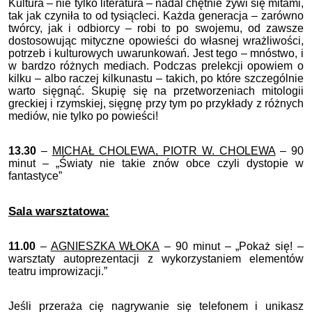
Kultura – nie tylko literatura – nadal chętnie żywi się mitami,
tak jak czyniła to od tysiącleci. Każda generacja – zarówno
twórcy, jak i odbiorcy – robi to po swojemu, od zawsze
dostosowując mityczne opowieści do własnej wrażliwości,
potrzeb i kulturowych uwarunkowań. Jest tego – mnóstwo, i
w bardzo różnych mediach. Podczas prelekcji opowiem o
kilku – albo raczej kilkunastu – takich, po które szczególnie
warto sięgnąć. Skupię się na przetworzeniach mitologii
greckiej i rzymskiej, sięgnę przy tym po przykłady z różnych
mediów, nie tylko po powieści!
13.30
–
MICHAŁ CHOLEWA, PIOTR W. CHOLEWA
– 90
minut – „
Światy nie takie znów obce czyli dystopie w
fantastyce
”
Sala warsztatowa:
11.00
–
AGNIESZKA WŁOKA
– 90 minut – „Pokaż się! –
warsztaty autoprezentacji z wykorzystaniem elementów
teatru improwizacji.”
Jeśli przeraża cię nagrywanie się telefonem i unikasz