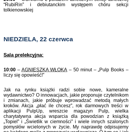
“RubiRin” i debiutanckim występem chóru sekcji
tolkienowskiej
NIEDZIELA, 22 czerwca
Sala prelekcyjna:
10:00
–
AGNIESZKA WŁOKA
– 50 minut – „Pulp Books –
liczy się opowieść!”
Jak na rynku książki radzi sobie nowe, kameralne
wydawnictwo? O innowacjach, jakie proponuje czytelnikom
i zmianach, jakie próbuje wprowadzać metodą małych
kroków. Akcja „płać ile chcesz”, rok darmowych treści w
aplikacji PulpUp, wreszcie magazyn Pulp, wielka
charytatywna akcja wsparcia dla powodzian z książką
„Topiel” i „Świetlik w ciemności” i wiele innych szalonych
pomysłów wcielonych w życie. My naprawdę odpisujemy