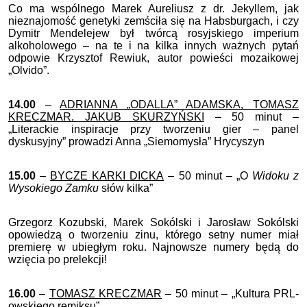
Co ma wspólnego Marek Aureliusz z dr. Jekyllem, jak
nieznajomość genetyki zemściła się na Habsburgach, i czy
Dymitr Mendelejew był twórcą rosyjskiego imperium
alkoholowego – na te i na kilka innych ważnych pytań
odpowie Krzysztof Rewiuk, autor powieści mozaikowej
„Olvido”.
14.00
–
ADRIANNA „ODALLA” ADAMSKA, TOMASZ
KRECZMAR, JAKUB SKURZYŃSKI
– 50 minut –
„Literackie inspiracje przy tworzeniu gier – panel
dyskusyjny” prowadzi Anna „Siemomysła” Hrycyszyn
15.00
–
BYCZE KARKI DICKA
– 50 minut – „O
Widoku z
Wysokiego Zamku
słów kilka”
Grzegorz Kozubski, Marek Sokólski i Jarosław Sokólski
opowiedzą o tworzeniu zinu, którego setny numer miał
premierę w ubiegłym roku. Najnowsze numery będą do
wzięcia po prelekcji!
16.00
–
TOMASZ KRECZMAR
– 50 minut – „Kultura PRL-
owskiego remiksu”