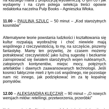
na każdego maila z propozycją wydawniczą. O tym co i jak
wydajemy i na czym polega selekcja treści opowie
redaktorka naczelna Pulp Books – Agnieszka Włoka.
11.00
–
PAULINA SZULC
– 50 minut – „Kod starożytnych
kosmitów”
Alternatywne teorie powstania ludzkości i kształtowania się
kultur rozpalają wyobraźnię i choć niewiele mają
wspólnego z rzeczywistością, to my, na szczęście, piszemy
fantastykę. Mamy ten przywilej, że czasem możemy
potraktować rzeczywistość jako luźną sugestię i bezkarnie
zainspirować się światem starożytnych wojen nuklearnych,
zatopionych kontynentów, miejsc mocy, potężnych
artefaktów i dawnych zaawansowanych technologii. Jeśli
kosmici faktycznie mieli z tym coś wspólnego, nie pozostaje
nam nic innego, jak podziękować im za tę kopalnię
pomysłów.
12.00
–
ALEKSANDRA KLĘCZAR
– 90 minut – „O nowych
wersjach mitów: retellingi, przetworzenia, przeróbki”