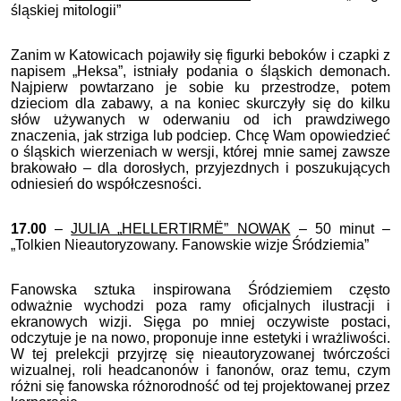
śląskiej mitologii”
Zanim w Katowicach pojawiły się figurki beboków i czapki z
napisem „Heksa”, istniały podania o śląskich demonach.
Najpierw powtarzano je sobie ku przestrodze, potem
dzieciom dla zabawy, a na koniec skurczyły się do kilku
słów używanych w oderwaniu od ich prawdziwego
znaczenia, jak strziga lub podciep. Chcę Wam opowiedzieć
o śląskich wierzeniach w wersji, której mnie samej zawsze
brakowało – dla dorosłych, przyjezdnych i poszukujących
odniesień do współczesności.
17.00
–
JULIA „HELLERTIRMË” NOWAK
– 50 minut –
„Tolkien Nieautoryzowany. Fanowskie wizje Śródziemia”
Fanowska sztuka inspirowana Śródziemiem często
odważnie wychodzi poza ramy oficjalnych ilustracji i
ekranowych wizji. Sięga po mniej oczywiste postaci,
odczytuje je na nowo, proponuje inne estetyki i wrażliwości.
W tej prelekcji przyjrzę się nieautoryzowanej twórczości
wizualnej, roli headcanonów i fanonów, oraz temu, czym
różni się fanowska różnorodność od tej projektowanej przez