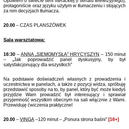
Opowiem o świecie serii literackiej (i serialu telewizyjnego),
protagoniście oraz języku użytym w tłumaczeniu i stojących
za nim decyzjach tłumacza.
20.00
– CZAS PLANSZÓWEK
Sala warsztatowa:
16:30
–
ANNA „SIEMOMYSŁA” HRYCYSZYN
– 150 minut
– „Jak poprowadzić panel dyskusyjny, by był
satysfakcjonujący dla wszystkich”
Na podstawie doświadczeń własnych z prowadzenia i
uczestnictwa w panelach, a także z pozycji widza, spróbuję
przedstawić sposoby na to, by panel, który być może kiedyś
przyjdzie Wam prowadzić był interesujący i sprawiał
przyjemność wszystkim obecnym na sali włącznie z Wami.
Przewiduję ćwiczenia praktyczne!
20.00
–
VINGA
–120 minut – „Ponura strona baśni”
[16+]