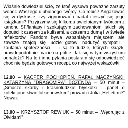
Właśnie dowiedzieliście, że ktoś wysuwa poważne zarzuty
wobec Waszego ulubionego twórcy. Co robić? Angażować
się w dyskusję, czy zignorować i nadal cieszyć się jego
książkami? Przyjrzymy się kilkorgu uwielbianym twórcom z
kanonu SF/fantasy i szokującym zachowaniom, jakich się
dopuścili: czasem za kulisami, a czasem z dumą i w świetle
reflektorów. Fandom bywa wspaniałym miejscem, ale
zawsze znajdą się ludzie gotowi nadużyć sympatii i
zaufania społeczności – i są to ludzie, których książki
prawdopodobnie macie na półce. Jak się w tym wszystkim
odnaleźć? Na te i inne pytania postaram się odpowiedzieć
choć nie będzie gotowych recept, co najwyżej wskazówki.
12.00
–
KACPER POCHOPIEŃ, RAFAŁ MĄCZYŃSKI,
KATARZYNA "DRAGOMIRA" BOŻENDA
– 50 minut –
„Smocze skarby i krasnoludzkie błyskotki – panel o
kolekcjonerstwie tolkienowskim” prowadzi Julia „Helletirmë”
Nowak
13.00
–
KRZYSZTOF REWIUK
– 50 minut – „Wędrując z
Olvidami”