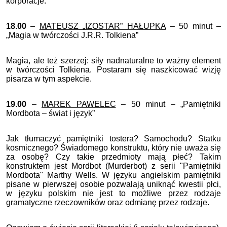
korporacje.
18.00
–
MATEUSZ „IZOSTAR” HAŁUPKA
– 50 minut –
„
Magia w twórczości J.R.R. Tolkiena”
Magia, ale też szerzej: siły nadnaturalne to ważny element
w twórczości Tolkiena. Postaram się naszkicować wizję
pisarza w tym aspekcie.
19.00
–
MAREK PAWELEC
– 50 minut – „Pamiętniki
Mordbota – świat i język”
Jak tłumaczyć pamiętniki tostera? Samochodu? Statku
kosmicznego? Świadomego konstruktu, który nie uważa się
za osobę? Czy takie przedmioty mają płeć? Takim
konstruktem jest Mordbot (Murderbot) z serii "Pamiętniki
Mordbota" Marthy Wells. W języku angielskim pamiętniki
pisane w pierwszej osobie pozwalają uniknąć kwestii płci,
w języku polskim nie jest to możliwe przez rodzaje
gramatyczne rzeczowników oraz odmianę przez rodzaje.