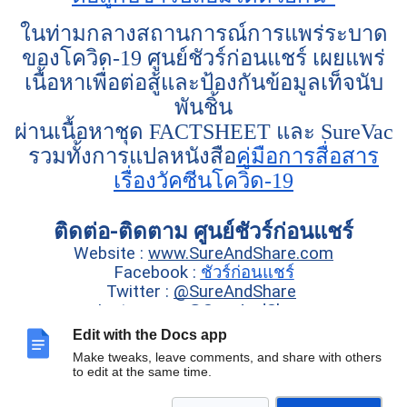
ในท่ามกลางสถานการณ์การแพร่ระบาด
ของโควิด-19 ศูนย์ชัวร์ก่อนแชร์ เผยแพร่
เนื้อหาเพื่อต่อสู้และป้องกันข้อมูลเท็จนับ
พันชิ้น
ผ่านเนื้อหาชุด FACTSHEET และ SureVac
รวมทั้งการแปลหนังสือ
คู่มือการสื่อสาร
เรื่องวัคซีนโควิด-19
ติดต่อ-ติดตาม ศูนย์ชัวร์ก่อนแชร์
Website :
www.SureAndShare.com
Facebook :
ชัวร์ก่อนแชร์
Twitter :
@SureAndShare
Instagram :
@SureAndShare
TikTok :
@SureAndShare
Edit with the Docs app
YouTube :
ชัวร์ก่อนแชร์ Sure And Share
Make tweaks, leave comments, and share with others
LINE :
@SureAndShare
to edit at the same time.