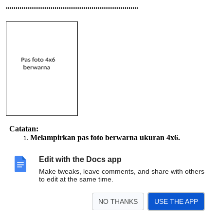
....................................................................
Catatan:
Melampirkan pas foto berwarna ukuran 4x6.
Melampirkan notasi gendhing-
gendhing iringan yang akan digunakan
Edit with the Docs app
(boleh menyusul).
Make tweaks, leave comments, and share with others
Semua berkas (scan/jpg/foto) dikirim melalui nomor
to edit at the same time.
WhatsApp (WA) 085641933388 (Galang Prastowo).
NO THANKS
USE THE APP