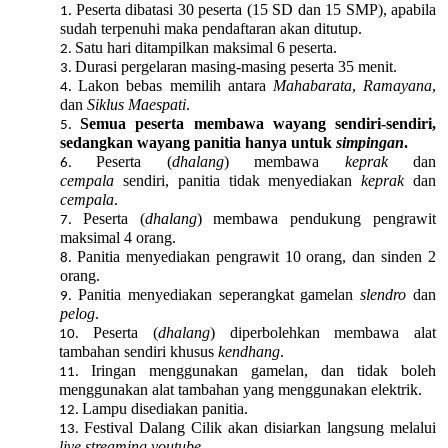
Peserta dibatasi 30 peserta (15 SD dan 15 SMP), apabila
sudah terpenuhi maka pendaftaran akan ditutup.
Satu hari ditampilkan maksimal 6 peserta.
Durasi pergelaran masing-masing peserta 35 menit.
Lakon bebas memilih antara
Mahabarata
,
Ramayana
,
dan
Siklus Maespati
.
Semua peserta membawa wayang sendiri-sendiri,
sedangkan wayang panitia hanya untuk
simpingan
.
Peserta (
dhalang
) membawa
keprak
dan
cempala
sendiri, panitia tidak menyediakan
keprak
dan
cempala
.
Peserta (
dhalang
) membawa pendukung pengrawit
maksimal 4 orang.
Panitia menyediakan pengrawit 10 orang, dan sinden 2
orang.
Panitia menyediakan seperangkat gamelan
slendro
dan
pelog
.
Peserta (
dhalang
) diperbolehkan membawa alat
tambahan sendiri khusus
kendhang
.
Iringan menggunakan gamelan, dan tidak boleh
menggunakan alat tambahan yang menggunakan elektrik.
Lampu disediakan panitia.
Festival Dalang Cilik akan disiarkan langsung melalui
live streaming youtube
.